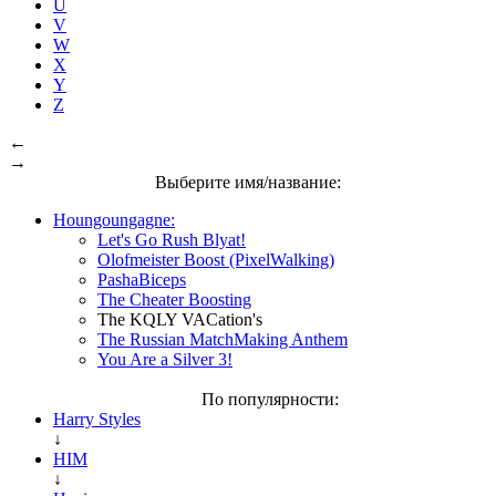
U
V
W
X
Y
Z
←
→
Выберите имя/название:
Houngoungagne:
Let's Go Rush Blyat!
Olofmeister Boost (PixelWalking)
PashaBiceps
The Cheater Boosting
The KQLY VACation's
The Russian MatchMaking Anthem
You Are a Silver 3!
По популярности:
Harry Styles
↓
HIM
↓