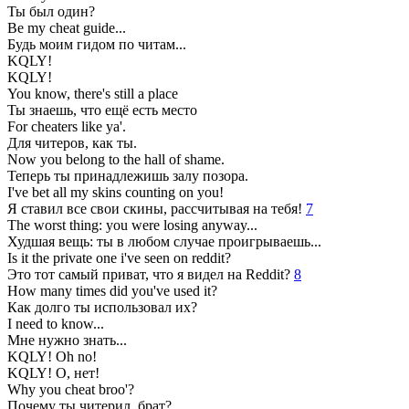
Ты был один?
Be my cheat guide...
Будь моим гидом по читам...
KQLY!
KQLY!
You know, there's still a place
Ты знаешь, что ещё есть место
For cheaters like ya'.
Для читеров, как ты.
Now you belong to the hall of shame.
Теперь ты принадлежишь залу позора.
I've bet all my skins counting on you!
Я ставил все свои скины, рассчитывая на тебя!
7
The worst thing: you were losing anyway...
Худшая вещь: ты в любом случае проигрываешь...
Is it the private one i've seen on reddit?
Это тот самый приват, что я видел на Reddit?
8
How many times did you've used it?
Как долго ты использовал их?
I need to know...
Мне нужно знать...
KQLY! Oh no!
KQLY! О, нет!
Why you cheat broo'?
Почему ты читерил, брат?