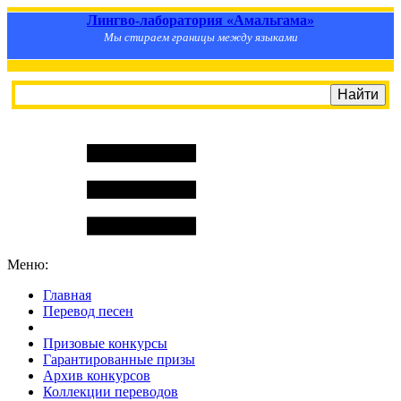
Лингво-лаборатория «Амальгама»
Мы стираем границы между языками
Меню:
Главная
Перевод песен
S
m
i
l
e
R
a
t
e
Призовые конкурсы
Гарантированные призы
Архив конкурсов
Коллекции переводов