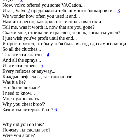
Now, volvo offered you some VACation...
Итак, Valve
2
предложили тебе немного блокировки...
3
We wonder how often you used it and...
Нам интересно, как долго ты использовал их и...
Tell me, was it worth it, now that are you gone?
Скажи мне, стоила ли игра свеч, теперь, когда ты ушёл?
I just wish you've profit until the end...
Я просто хотел, чтобы у тебя была выгода до самого конца...
So all the clutches...
Так все эти клатчи...
4
And all the sprays...
И все эти спреи...
5
Every reflexes or anyway...
Каждые рефлексы, так или иначе...
Was it a lie?
Это было ложью?
I need to know...
Мне нужно знать...
Why you cheat broo'?
Зачем ты читерил, брат?
6
Why did you do this?
Почему ты сделал это?
Were you alone?