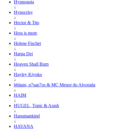
Hypnogaja
↓
Hypocrisy
↓
Hector & Tito
↓
Hess is more
↓
Helene Fischer
↓
Harpa Dei
↓
Heaven Shall Burn
↓
Hayley Kiyoko
↓
h6itam, n7san7os & MC Menor do Alvorada
↓
HAIM
↓
HUGEL, Topic & Arash
↓
Hanumankind
↓
HAVANA