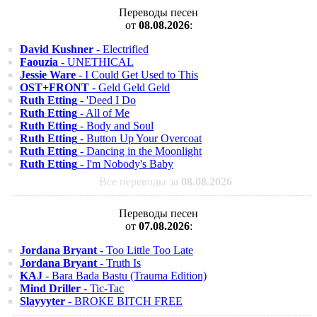
Переводы песен
от
08.08.2026
:
David Kushner
- Electrified
Faouzia
- UNETHICAL
Jessie Ware
- I Could Get Used to This
OST+FRONT
- Geld Geld Geld
Ruth Etting
- 'Deed I Do
Ruth Etting
- All of Me
Ruth Etting
- Body and Soul
Ruth Etting
- Button Up Your Overcoat
Ruth Etting
- Dancing in the Moonlight
Ruth Etting
- I'm Nobody's Baby
Все переводы за
08.08.2026
Переводы песен
от
07.08.2026
:
Jordana Bryant
- Too Little Too Late
Jordana Bryant
- Truth Is
KAJ
- Bara Bada Bastu (Trauma Edition)
Mind Driller
- Tic-Tac
Slayyyter
- BROKE BITCH FREE