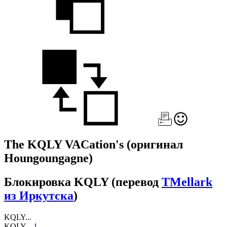
The KQLY VACation's
(оригинал
Houngoungagne)
Блокировка KQLY
(перевод
TMellark
из Иркутска
)
KQLY...
KQLY...
1