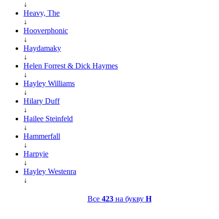
↓
Heavy, The
↓
Hooverphonic
↓
Haydamaky
↓
Helen Forrest & Dick Haymes
↓
Hayley Williams
↓
Hilary Duff
↓
Hailee Steinfeld
↓
Hammerfall
↓
Harpyie
↓
Hayley Westenra
↓
Все
423
на букву
H