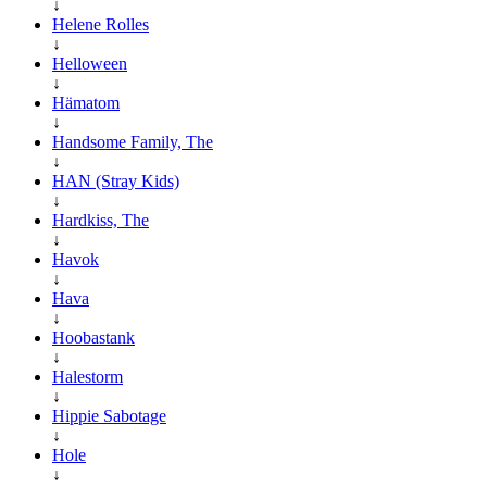
↓
Helene Rolles
↓
Helloween
↓
Hämatom
↓
Handsome Family, The
↓
HAN (Stray Kids)
↓
Hardkiss, The
↓
Havok
↓
Hava
↓
Hoobastank
↓
Halestorm
↓
Hippie Sabotage
↓
Hole
↓