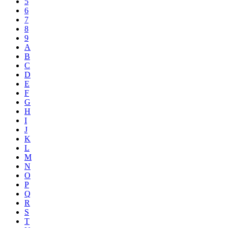
5
6
7
8
9
A
B
C
D
E
F
G
H
I
J
K
L
M
N
O
P
Q
R
S
T