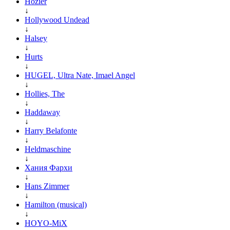
Hozier
↓
Hollywood Undead
↓
Halsey
↓
Hurts
↓
HUGEL, Ultra Nate, Imael Angel
↓
Hollies, The
↓
Haddaway
↓
Harry Belafonte
↓
Heldmaschine
↓
Хания Фархи
↓
Hans Zimmer
↓
Hamilton (musical)
↓
HOYO-MiX