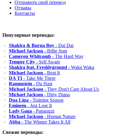
Отправить свой перевод
Отзывы
Контакты
Популярные переводы:
Shakira & Burna Boy
- Dai Dai
Michael Jackson
- Billie Jean
Cameron Whitcomb
- The Hard Way
Temper City
- Self Aware
Shakira feat. Freshlyground
- Waka Waka
Michael Jackson
- Beat It
DA TI
- Take Me There
Rammstein
- Du Hast
Michael Jackson
- They Don't Care About Us
Michael Jackson
- Dirty Diana
Dua Lipa
- Training Season
Eminem
- Just Lose It
Lady Gaga
- Paparazzi
Michael Jackson
- Human Nature
Abba
- The Winner Takes It All
Свежие переводы: