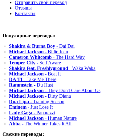
Отправить свой перевод
Отзывы
Контакты
Популярные переводы:
Shakira & Burna Boy
- Dai Dai
Michael Jackson
- Billie Jean
Cameron Whitcomb
- The Hard Way
Temper City
- Self Aware
Shakira feat. Freshlyground
- Waka Waka
Michael Jackson
- Beat It
DA TI
- Take Me There
Rammstein
- Du Hast
Michael Jackson
- They Don't Care About Us
Michael Jackson
- Dirty Diana
Dua Lipa
- Training Season
Eminem
- Just Lose It
Lady Gaga
- Paparazzi
Michael Jackson
- Human Nature
Abba
- The Winner Takes It All
Свежие переводы: