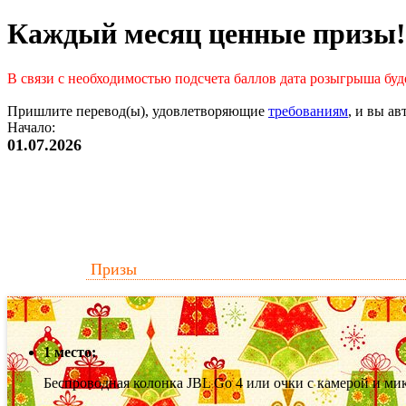
Каждый месяц ценные призы!
В связи с необходимостью подсчета баллов дата розыгрыша буде
Пришлите перевод(ы), удовлетворяющие
требованиям
, и вы а
Начало:
01.07.2026
Призы
1 место:
Беспроводная колонка JBL Go 4 или очки с камерой и ми