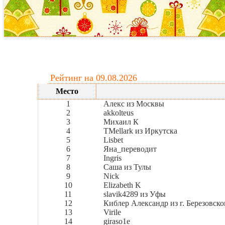
Рейтинг на 09.08.2026
Место
1
Алекс из Москвы
2
akkolteus
3
Михаил К
4
TMellark из Иркутска
5
Lisbet
6
Яна_переводит
7
Ingris
8
Саша из Тулы
9
Nick
10
Elizabeth K
11
slavik4289 из Уфы
12
Киблер Александр из г. Березовско
13
Virile
14
giraso1e