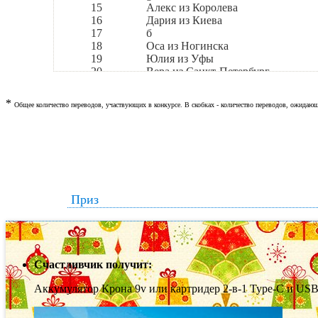
15
Алекс из Королева
16
Дария из Киева
17
б
18
Оса из Ногинска
19
Юлия из Уфы
20
Вера из Санкт-Петербург
21
AEnimator из Безнадеги
22
Renka из Краснодара
*
Общее количество переводов, участвующих в конкурсе. В скобках - количество переводов, ожидающ
23
Doctor из Киев
24
vivaelpato из Тамбова
25
justinkinney69 из Москвы
26
aversner
27
Юрий Кондин из Нижнего Новгор
28
Фил из Москвы
29
myilluminated
Приз
30
Imaginary Time из Пензы
31
Артем из Екатеринбурга
32
Александра из Лесного
33
Анна из Ставрополя
34
HlebBY из Борисова
35
MrWonderland из Кургана
Счастливчик получит:
36
Брюс из Минска
Аккумулятор Крона 9v или картридер 2-в-1 Type-C и USB
37
Владислав из Нижнего Новгорода
38
Sumsinsky из Сюмсей
39
NowhereMan из NowhereLand