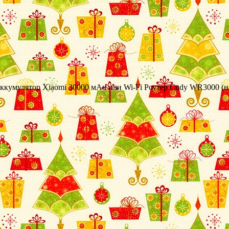
кумулятор Xiaomi 30000 мАч или Wi-Fi Роутер Cudy WR3000 (н