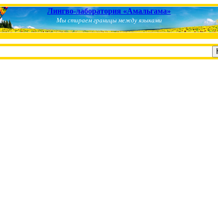
Лингво-лаборатория «Амальгама»
Мы стираем границы между языками