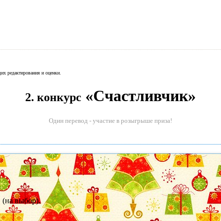
их редактирования и оценки.
«Счастливчик»
2. конкурс
ода
Один перевод - участие в розыгрыше приза!
 (на выбор).