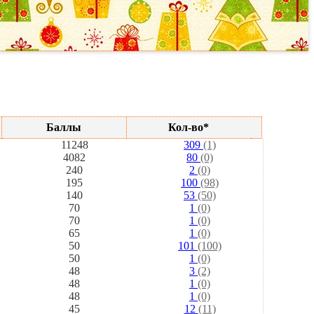
Баллы
Кол-во*
11248
309
(1)
4082
80
(0)
240
2
(0)
195
100
(98)
140
53
(50)
70
1
(0)
70
1
(0)
65
1
(0)
50
101
(100)
50
1
(0)
48
3
(2)
48
1
(0)
48
1
(0)
45
12
(11)