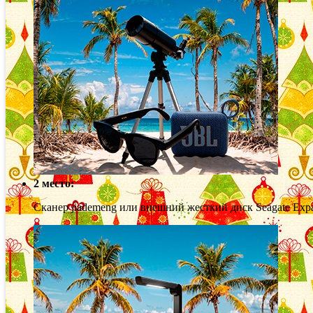
2 место:
Сканер jiademeng или внешний жесткий диск Seagate Expan