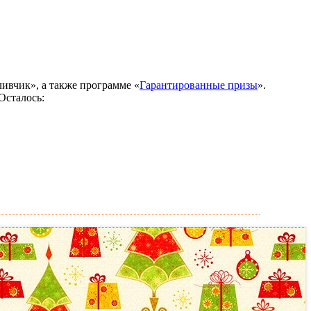
ливчик», а также программе «
Гарантированные призы
».
Осталось: