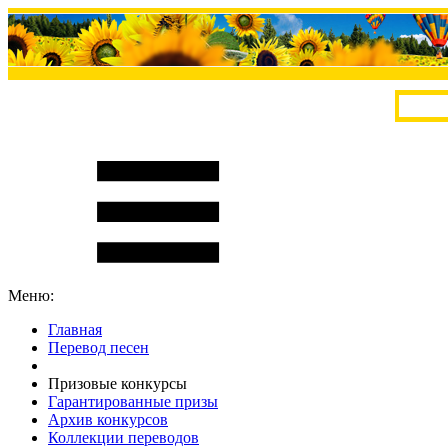
Меню:
Главная
Перевод песен
S
m
i
l
e
R
a
t
e
Призовые конкурсы
Гарантированные призы
Архив конкурсов
Коллекции переводов