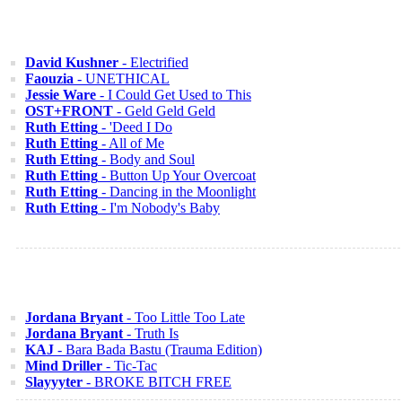
David Kushner
- Electrified
Faouzia
- UNETHICAL
Jessie Ware
- I Could Get Used to This
OST+FRONT
- Geld Geld Geld
Ruth Etting
- 'Deed I Do
Ruth Etting
- All of Me
Ruth Etting
- Body and Soul
Ruth Etting
- Button Up Your Overcoat
Ruth Etting
- Dancing in the Moonlight
Ruth Etting
- I'm Nobody's Baby
Jordana Bryant
- Too Little Too Late
Jordana Bryant
- Truth Is
KAJ
- Bara Bada Bastu (Trauma Edition)
Mind Driller
- Tic-Tac
Slayyyter
- BROKE BITCH FREE