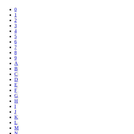
0
1
2
3
4
5
6
7
8
9
A
B
C
D
E
F
G
H
I
J
K
L
M
N