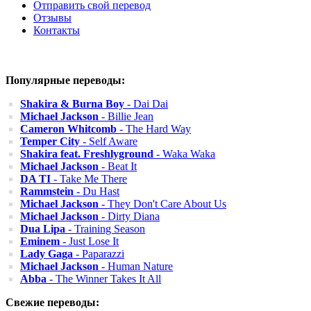
Отправить свой перевод
Отзывы
Контакты
Популярные переводы:
Shakira & Burna Boy
- Dai Dai
Michael Jackson
- Billie Jean
Cameron Whitcomb
- The Hard Way
Temper City
- Self Aware
Shakira feat. Freshlyground
- Waka Waka
Michael Jackson
- Beat It
DA TI
- Take Me There
Rammstein
- Du Hast
Michael Jackson
- They Don't Care About Us
Michael Jackson
- Dirty Diana
Dua Lipa
- Training Season
Eminem
- Just Lose It
Lady Gaga
- Paparazzi
Michael Jackson
- Human Nature
Abba
- The Winner Takes It All
Свежие переводы: