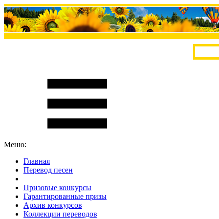
Меню:
Главная
Перевод песен
S
m
i
l
e
R
a
t
e
Призовые конкурсы
Гарантированные призы
Архив конкурсов
Коллекции переводов