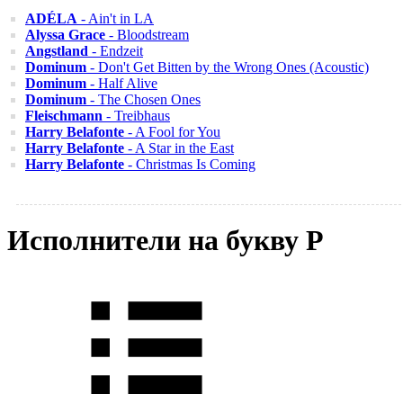
ADÉLA
- Ain't in LA
Alyssa Grace
- Bloodstream
Angstland
- Endzeit
Dominum
- Don't Get Bitten by the Wrong Ones (Acoustic)
Dominum
- Half Alive
Dominum
- The Chosen Ones
Fleischmann
- Treibhaus
Harry Belafonte
- A Fool for You
Harry Belafonte
- A Star in the East
Harry Belafonte
- Christmas Is Coming
Исполнители на букву P