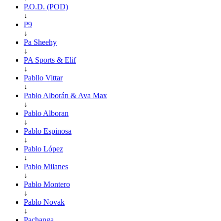
P.O.D. (POD)
↓
P9
↓
Pa Sheehy
↓
PA Sports & Elif
↓
Pabllo Vittar
↓
Pablo Alborán & Ava Max
↓
Pablo Alboran
↓
Pablo Espinosa
↓
Pablo López
↓
Pablo Milanes
↓
Pablo Montero
↓
Pablo Novak
↓
Pachanga