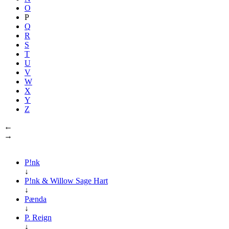
O
P
Q
R
S
T
U
V
W
X
Y
Z
←
→
P!nk
↓
P!nk & Willow Sage Hart
↓
Pænda
↓
P. Reign
↓