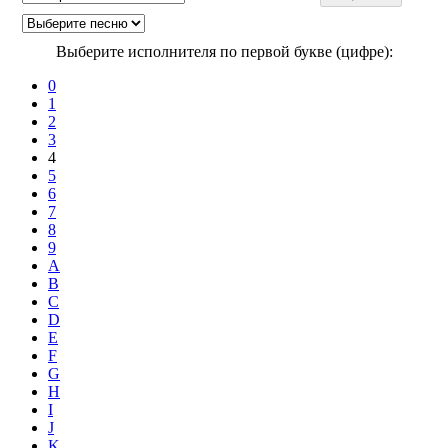
Выберите исполнителя по первой букве (цифре):
0
1
2
3
4
5
6
7
8
9
A
B
C
D
E
F
G
H
I
J
K