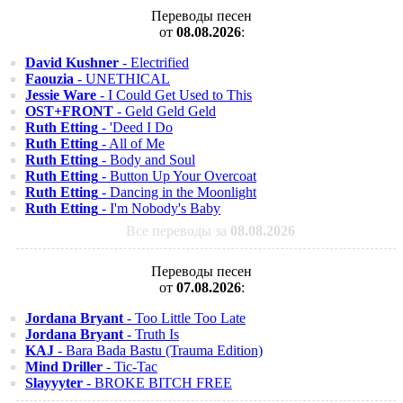
Переводы песен
от
08.08.2026
:
David Kushner
- Electrified
Faouzia
- UNETHICAL
Jessie Ware
- I Could Get Used to This
OST+FRONT
- Geld Geld Geld
Ruth Etting
- 'Deed I Do
Ruth Etting
- All of Me
Ruth Etting
- Body and Soul
Ruth Etting
- Button Up Your Overcoat
Ruth Etting
- Dancing in the Moonlight
Ruth Etting
- I'm Nobody's Baby
Все переводы за
08.08.2026
Переводы песен
от
07.08.2026
:
Jordana Bryant
- Too Little Too Late
Jordana Bryant
- Truth Is
KAJ
- Bara Bada Bastu (Trauma Edition)
Mind Driller
- Tic-Tac
Slayyyter
- BROKE BITCH FREE