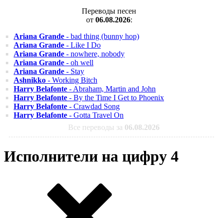
Переводы песен
от
06.08.2026
:
Ariana Grande
- bad thing (bunny hop)
Ariana Grande
- Like I Do
Ariana Grande
- nowhere, nobody
Ariana Grande
- oh well
Ariana Grande
- Stay
Ashnikko
- Working Bitch
Harry Belafonte
- Abraham, Martin and John
Harry Belafonte
- By the Time I Get to Phoenix
Harry Belafonte
- Crawdad Song
Harry Belafonte
- Gotta Travel On
Все переводы за
06.08.2026
Исполнители на цифру 4