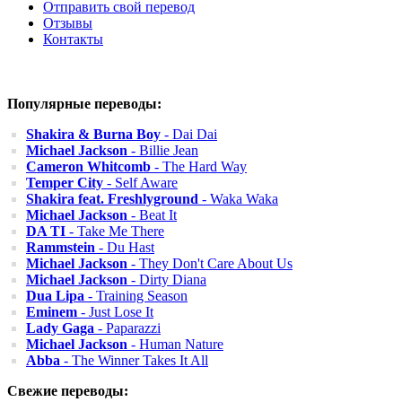
Отправить свой перевод
Отзывы
Контакты
Популярные переводы:
Shakira & Burna Boy
- Dai Dai
Michael Jackson
- Billie Jean
Cameron Whitcomb
- The Hard Way
Temper City
- Self Aware
Shakira feat. Freshlyground
- Waka Waka
Michael Jackson
- Beat It
DA TI
- Take Me There
Rammstein
- Du Hast
Michael Jackson
- They Don't Care About Us
Michael Jackson
- Dirty Diana
Dua Lipa
- Training Season
Eminem
- Just Lose It
Lady Gaga
- Paparazzi
Michael Jackson
- Human Nature
Abba
- The Winner Takes It All
Свежие переводы: