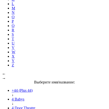
L
M
N
O
P
Q
R
S
T
U
V
W
X
Y
Z
←
→
Выберите имя/название:
+44 (Plus 44)
↓
4 Babys
↓
4 Door Theatre