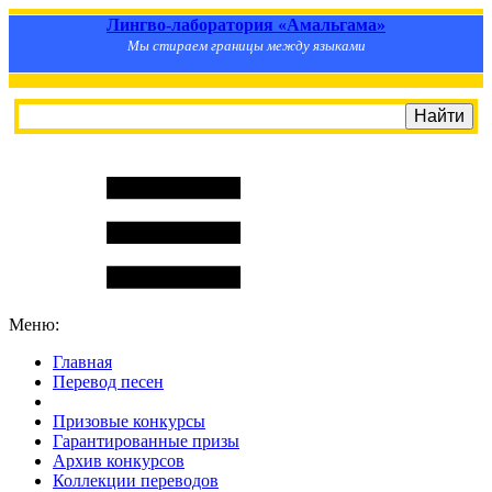
Лингво-лаборатория «Амальгама»
Мы стираем границы между языками
Меню:
Главная
Перевод песен
S
m
i
l
e
R
a
t
e
Призовые конкурсы
Гарантированные призы
Архив конкурсов
Коллекции переводов