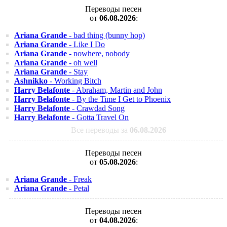
Переводы песен
от
06.08.2026
:
Ariana Grande
- bad thing (bunny hop)
Ariana Grande
- Like I Do
Ariana Grande
- nowhere, nobody
Ariana Grande
- oh well
Ariana Grande
- Stay
Ashnikko
- Working Bitch
Harry Belafonte
- Abraham, Martin and John
Harry Belafonte
- By the Time I Get to Phoenix
Harry Belafonte
- Crawdad Song
Harry Belafonte
- Gotta Travel On
Все переводы за
06.08.2026
Переводы песен
от
05.08.2026
:
Ariana Grande
- Freak
Ariana Grande
- Petal
Переводы песен
от
04.08.2026
: