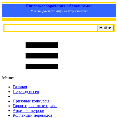
Лингво-лаборатория «Амальгама»
Мы стираем границы между языками
Меню:
Главная
Перевод песен
S
m
i
l
e
R
a
t
e
Призовые конкурсы
Гарантированные призы
Архив конкурсов
Коллекции переводов