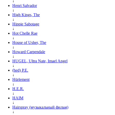
↓
Henri Salvador
↓
High Kings, The
↓
Hippie Sabotage
↓
Hot Chelle Rae
↓
House of Usher, The
↓
Howard Carpendale
↓
HUGEL, Ultra Nate, Imael Angel
↓
(hed) P.E.
↓
Hürlement
↓
H.E.R.
↓
HAIM
↓
Hairspray (музыкальный фильм)
↓