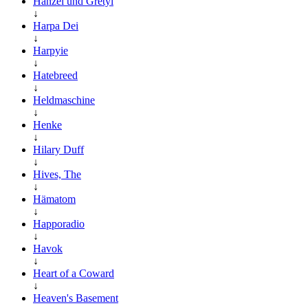
Hanzel und Gretyl
↓
Harpa Dei
↓
Harpyie
↓
Hatebreed
↓
Heldmaschine
↓
Henke
↓
Hilary Duff
↓
Hives, The
↓
Hämatom
↓
Happoradio
↓
Havok
↓
Heart of a Coward
↓
Heaven's Basement