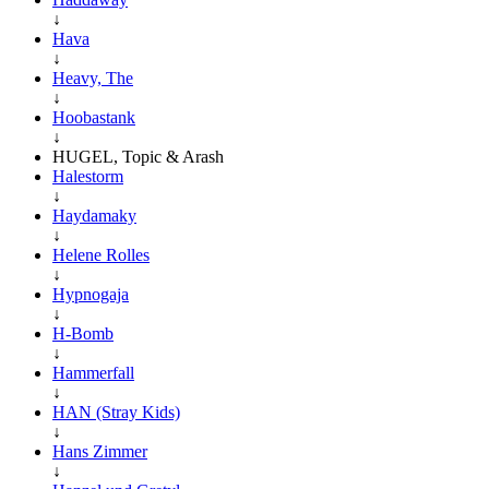
↓
Hava
↓
Heavy, The
↓
Hoobastank
↓
HUGEL, Topic & Arash
Halestorm
↓
Haydamaky
↓
Helene Rolles
↓
Hypnogaja
↓
H-Bomb
↓
Hammerfall
↓
HAN (Stray Kids)
↓
Hans Zimmer
↓