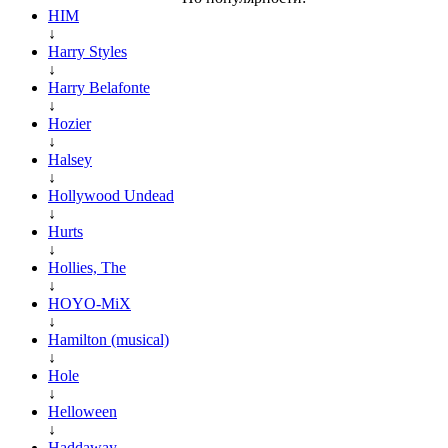
HIM
↓
Harry Styles
↓
Harry Belafonte
↓
Hozier
↓
Halsey
↓
Hollywood Undead
↓
Hurts
↓
Hollies, The
↓
HOYO-MiX
↓
Hamilton (musical)
↓
Hole
↓
Helloween
↓
Haddaway