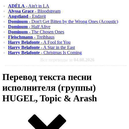
ADÉLA
- Ain't in LA
Alyssa Grace
- Bloodstream
Angstland
- Endzeit
Dominum
- Don't Get Bitten by the Wrong Ones (Acoustic)
Dominum
- Half Alive
Dominum
- The Chosen Ones
Fleischmann
- Treibhaus
Harry Belafonte
- A Fool for You
Harry Belafonte
- A Star in the East
Harry Belafonte
- Christmas Is Coming
Все переводы за
04.08.2026
Перевод текста песни
исполнителя (группы)
HUGEL, Topic & Arash