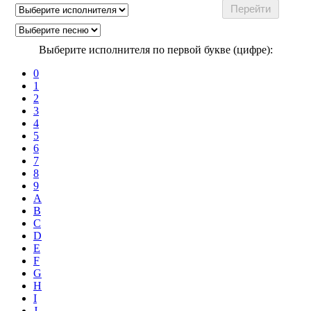
Выберите исполнителя по первой букве (цифре):
0
1
2
3
4
5
6
7
8
9
A
B
C
D
E
F
G
H
I
J