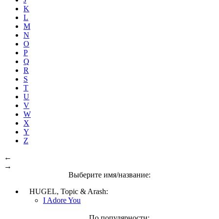
K
L
M
N
O
P
Q
R
S
T
U
V
W
X
Y
Z
←
→
Выберите имя/название:
HUGEL, Topic & Arash:
I Adore You
По популярности: