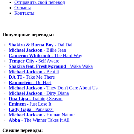
Отправить свой перевод
Отзывы
Контакты
Популярные переводы:
Shakira & Burna Boy
- Dai Dai
Michael Jackson
- Billie Jean
Cameron Whitcomb
- The Hard Way
Temper City
- Self Aware
Shakira feat. Freshlyground
- Waka Waka
Michael Jackson
- Beat It
DA TI
- Take Me There
Rammstein
- Du Hast
Michael Jackson
- They Don't Care About Us
Michael Jackson
- Dirty Diana
Dua Lipa
- Training Season
Eminem
- Just Lose It
Lady Gaga
- Paparazzi
Michael Jackson
- Human Nature
Abba
- The Winner Takes It All
Свежие переводы: