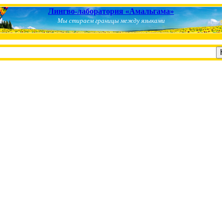
Лингво-лаборатория «Амальгама»
Мы стираем границы между языками