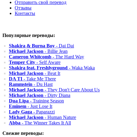
Отправить свой перевод
Отзывы
Контакты
Популярные переводы:
Shakira & Burna Boy
- Dai Dai
Michael Jackson
- Billie Jean
Cameron Whitcomb
- The Hard Way
Temper City
- Self Aware
Shakira feat. Freshlyground
- Waka Waka
Michael Jackson
- Beat It
DA TI
- Take Me There
Rammstein
- Du Hast
Michael Jackson
- They Don't Care About Us
Michael Jackson
- Dirty Diana
Dua Lipa
- Training Season
Eminem
- Just Lose It
Lady Gaga
- Paparazzi
Michael Jackson
- Human Nature
Abba
- The Winner Takes It All
Свежие переводы: