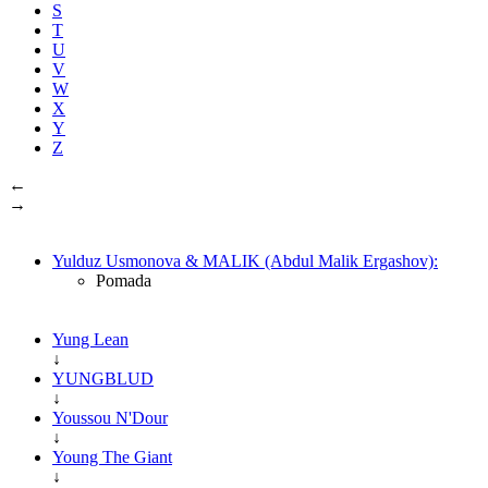
S
T
U
V
W
X
Y
Z
←
→
Yulduz Usmonova & MALIK (Abdul Malik Ergashov):
Pomada
Yung Lean
↓
YUNGBLUD
↓
Youssou N'Dour
↓
Young The Giant
↓