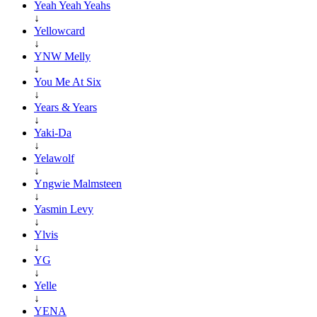
Yeah Yeah Yeahs
↓
Yellowcard
↓
YNW Melly
↓
You Me At Six
↓
Years & Years
↓
Yaki-Da
↓
Yelawolf
↓
Yngwie Malmsteen
↓
Yasmin Levy
↓
Ylvis
↓
YG
↓
Yelle
↓
YENA