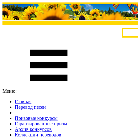
Меню:
Главная
Перевод песен
S
m
i
l
e
R
a
t
e
Призовые конкурсы
Гарантированные призы
Архив конкурсов
Коллекции переводов