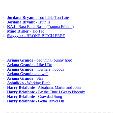
Jordana Bryant
- Too Little Too Late
Jordana Bryant
- Truth Is
KAJ
- Bara Bada Bastu (Trauma Edition)
Mind Driller
- Tic-Tac
Slayyyter
- BROKE BITCH FREE
Ariana Grande
- bad thing (bunny hop)
Ariana Grande
- Like I Do
Ariana Grande
- nowhere, nobody
Ariana Grande
- oh well
Ariana Grande
- Stay
Ashnikko
- Working Bitch
Harry Belafonte
- Abraham, Martin and John
Harry Belafonte
- By the Time I Get to Phoenix
Harry Belafonte
- Crawdad Song
Harry Belafonte
- Gotta Travel On