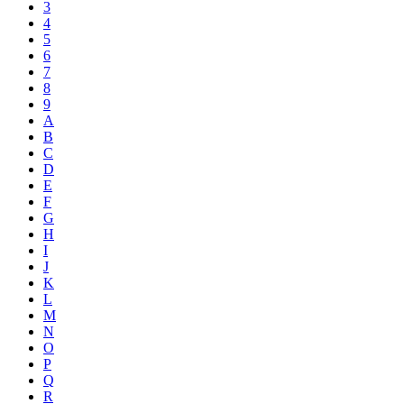
3
4
5
6
7
8
9
A
B
C
D
E
F
G
H
I
J
K
L
M
N
O
P
Q
R