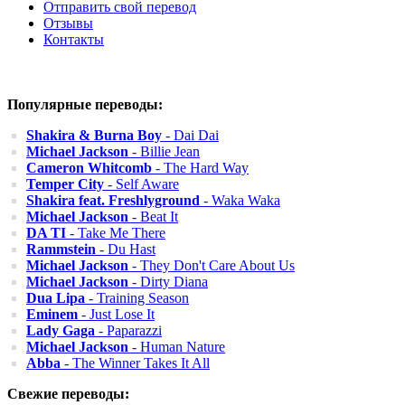
Отправить свой перевод
Отзывы
Контакты
Популярные переводы:
Shakira & Burna Boy
- Dai Dai
Michael Jackson
- Billie Jean
Cameron Whitcomb
- The Hard Way
Temper City
- Self Aware
Shakira feat. Freshlyground
- Waka Waka
Michael Jackson
- Beat It
DA TI
- Take Me There
Rammstein
- Du Hast
Michael Jackson
- They Don't Care About Us
Michael Jackson
- Dirty Diana
Dua Lipa
- Training Season
Eminem
- Just Lose It
Lady Gaga
- Paparazzi
Michael Jackson
- Human Nature
Abba
- The Winner Takes It All
Свежие переводы: