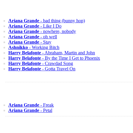
Ariana Grande
- bad thing (bunny hop)
Ariana Grande
- Like I Do
Ariana Grande
- nowhere, nobody
Ariana Grande
- oh well
Ariana Grande
- Stay
Ashnikko
- Working Bitch
Harry Belafonte
- Abraham, Martin and John
Harry Belafonte
- By the Time I Get to Phoenix
Harry Belafonte
- Crawdad Song
Harry Belafonte
- Gotta Travel On
Ariana Grande
- Freak
Ariana Grande
- Petal