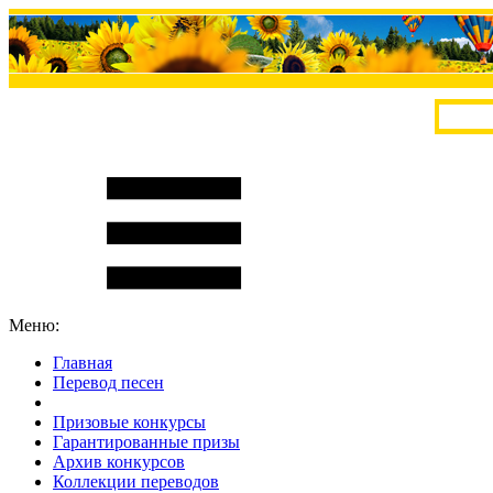
Меню:
Главная
Перевод песен
S
m
i
l
e
R
a
t
e
Призовые конкурсы
Гарантированные призы
Архив конкурсов
Коллекции переводов