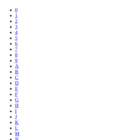
0
1
2
3
4
5
6
7
8
9
A
B
C
D
E
F
G
H
I
J
K
L
M
N