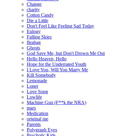
Change
сharity
Cotton Candy
Die a Little
Don't Feel Like Feeling Sad Today
Eulogy
Falling Skies
fleabag
Ghosts
God Save Me, but Don't Drown Me Out
Hello Heaven, Hello
Hope for the Underrated Youth
I Love You, Will You Marry Me
Kill Somebody
Lemonade
Loner
Love Song
Lowlife
Machine Gun (F**k the NRA)
mars
Medication
original me
Parents
Polygraph Eyes
Psychotic Kids