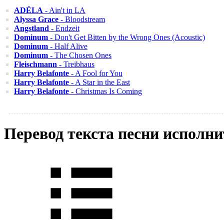
ADÉLA
- Ain't in LA
Alyssa Grace
- Bloodstream
Angstland
- Endzeit
Dominum
- Don't Get Bitten by the Wrong Ones (Acoustic)
Dominum
- Half Alive
Dominum
- The Chosen Ones
Fleischmann
- Treibhaus
Harry Belafonte
- A Fool for You
Harry Belafonte
- A Star in the East
Harry Belafonte
- Christmas Is Coming
Перевод текста песни испол