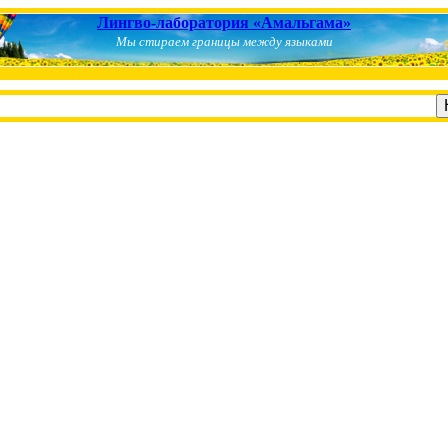
Лингво-лаборатория «Амальгама»
Мы стираем границы между языками