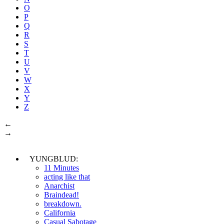
O
P
Q
R
S
T
U
V
W
X
Y
Z
←
→
YUNGBLUD:
11 Minutes
acting like that
Anarchist
Braindead!
breakdown.
California
Casual Sabotage