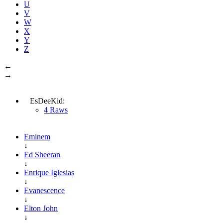
U
V
W
X
Y
Z
←
→
EsDeeKid:
4 Raws
Eminem
↓
Ed Sheeran
↓
Enrique Iglesias
↓
Evanescence
↓
Elton John
↓