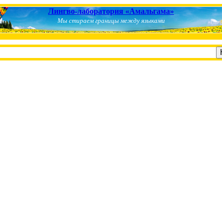
Лингво-лаборатория «Амальгама»
Мы стираем границы между языками