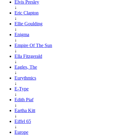
Elvis Presley
↓
Eric Clapton
↓
Ellie Goulding
↓
Enigma
↓
Empire Of The Sun
↓
Ella Fitzgerald
↓
Eagles, The
↓
Eurythmics
↓
E-Type
↓
Edith Piaf
↓
Eartha Kitt
↓
Eiffel 65
↓
Europe