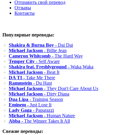
Отправить свой перевод
Отзывы
Контакты
Популярные переводы:
Shakira & Burna Boy
- Dai Dai
Michael Jackson
- Billie Jean
Cameron Whitcomb
- The Hard Way
Temper City
- Self Aware
Shakira feat. Freshlyground
- Waka Waka
Michael Jackson
- Beat It
DA TI
- Take Me There
Rammstein
- Du Hast
Michael Jackson
- They Don't Care About Us
Michael Jackson
- Dirty Diana
Dua Lipa
- Training Season
Eminem
- Just Lose It
Lady Gaga
- Paparazzi
Michael Jackson
- Human Nature
Abba
- The Winner Takes It All
Свежие переводы: