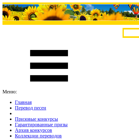
Меню:
Главная
Перевод песен
S
m
i
l
e
R
a
t
e
Призовые конкурсы
Гарантированные призы
Архив конкурсов
Коллекции переводов