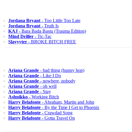
Jordana Bryant
- Too Little Too Late
Jordana Bryant
- Truth Is
KAJ
- Bara Bada Bastu (Trauma Edition)
Mind Driller
- Tic-Tac
Slayyyter
- BROKE BITCH FREE
Ariana Grande
- bad thing (bunny hop)
Ariana Grande
- Like I Do
Ariana Grande
- nowhere, nobody
Ariana Grande
- oh well
Ariana Grande
- Stay
Ashnikko
- Working Bitch
Harry Belafonte
- Abraham, Martin and John
Harry Belafonte
- By the Time I Get to Phoenix
Harry Belafonte
- Crawdad Song
Harry Belafonte
- Gotta Travel On