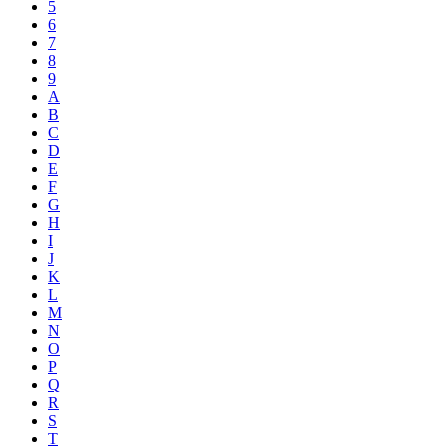
5
6
7
8
9
A
B
C
D
E
F
G
H
I
J
K
L
M
N
O
P
Q
R
S
T