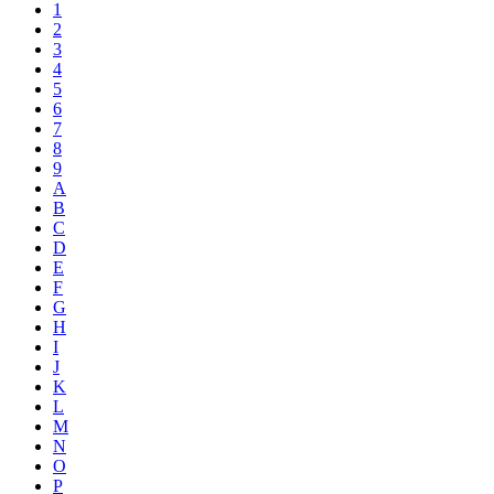
1
2
3
4
5
6
7
8
9
A
B
C
D
E
F
G
H
I
J
K
L
M
N
O
P