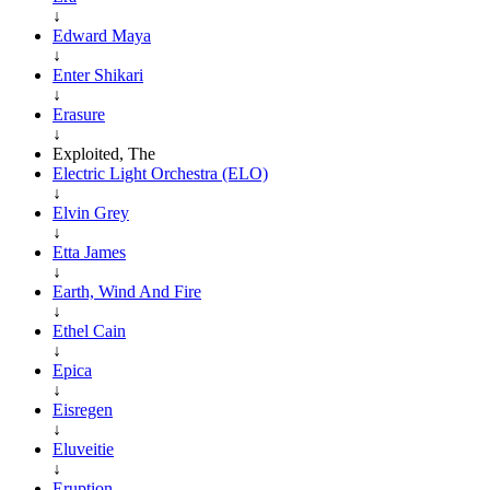
↓
Edward Maya
↓
Enter Shikari
↓
Erasure
↓
Exploited, The
Electric Light Orchestra (ELO)
↓
Elvin Grey
↓
Etta James
↓
Earth, Wind And Fire
↓
Ethel Cain
↓
Epica
↓
Eisregen
↓
Eluveitie
↓
Eruption