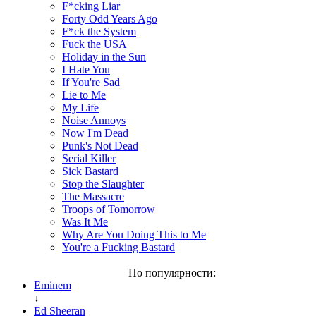
F*cking Liar
Forty Odd Years Ago
F*ck the System
Fuck the USA
Holiday in the Sun
I Hate You
If You're Sad
Lie to Me
My Life
Noise Annoys
Now I'm Dead
Punk's Not Dead
Serial Killer
Sick Bastard
Stop the Slaughter
The Massacre
Troops of Tomorrow
Was It Me
Why Are You Doing This to Me
You're a Fucking Bastard
По популярности:
Eminem
↓
Ed Sheeran