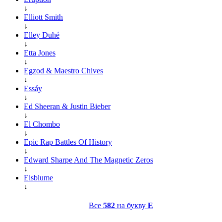
↓
Elliott Smith
↓
Elley Duhé
↓
Etta Jones
↓
Egzod & Maestro Chives
↓
Essáy
↓
Ed Sheeran & Justin Bieber
↓
El Chombo
↓
Epic Rap Battles Of History
↓
Edward Sharpe And The Magnetic Zeros
↓
Eisblume
↓
Все
582
на букву
E