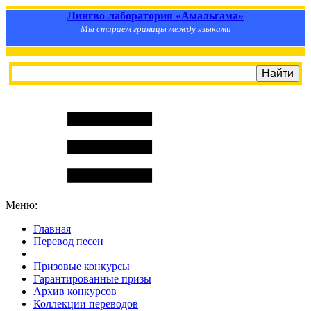
Лингво-лаборатория «Амальгама»
Мы стираем границы между языками
Меню:
Главная
Перевод песен
S
m
i
l
e
R
a
t
e
Призовые конкурсы
Гарантированные призы
Архив конкурсов
Коллекции переводов