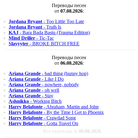
Переводы песен
от
07.08.2026
:
Jordana Bryant
- Too Little Too Late
Jordana Bryant
- Truth Is
KAJ
- Bara Bada Bastu (Trauma Edition)
Mind Driller
- Tic-Tac
Slayyyter
- BROKE BITCH FREE
Переводы песен
от
06.08.2026
:
Ariana Grande
- bad thing (bunny hop)
Ariana Grande
- Like I Do
Ariana Grande
- nowhere, nobody
Ariana Grande
- oh well
Ariana Grande
- Stay
Ashnikko
- Working Bitch
Harry Belafonte
- Abraham, Martin and John
Harry Belafonte
- By the Time I Get to Phoenix
Harry Belafonte
- Crawdad Song
Harry Belafonte
- Gotta Travel On
Все переводы за
06.08.2026