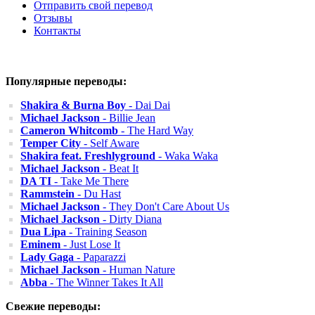
Отправить свой перевод
Отзывы
Контакты
Популярные переводы:
Shakira & Burna Boy
- Dai Dai
Michael Jackson
- Billie Jean
Cameron Whitcomb
- The Hard Way
Temper City
- Self Aware
Shakira feat. Freshlyground
- Waka Waka
Michael Jackson
- Beat It
DA TI
- Take Me There
Rammstein
- Du Hast
Michael Jackson
- They Don't Care About Us
Michael Jackson
- Dirty Diana
Dua Lipa
- Training Season
Eminem
- Just Lose It
Lady Gaga
- Paparazzi
Michael Jackson
- Human Nature
Abba
- The Winner Takes It All
Свежие переводы: