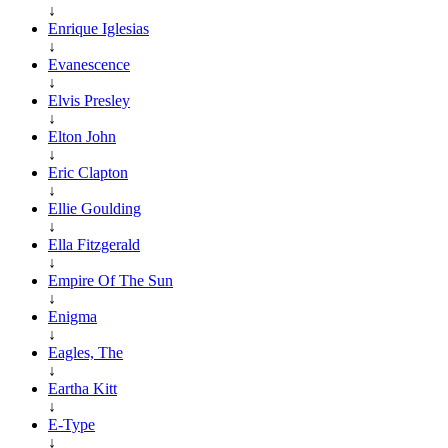
↓
Enrique Iglesias
↓
Evanescence
↓
Elvis Presley
↓
Elton John
↓
Eric Clapton
↓
Ellie Goulding
↓
Ella Fitzgerald
↓
Empire Of The Sun
↓
Enigma
↓
Eagles, The
↓
Eartha Kitt
↓
E-Type
↓