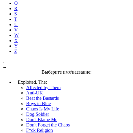
Q
R
S
T
U
V
W
X
Y
Z
←
→
Выберите имя/название:
Exploited, The:
Affected by Them
Anti-UK
Beat the Bastards
Boys in Blue
Chaos Is My Life
Dog Soldier
Don't Blame Me
Don't Forget the Chaos
F*ck Religion