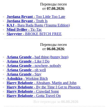
Переводы песен
от
07.08.2026
:
Jordana Bryant
- Too Little Too Late
Jordana Bryant
- Truth Is
KAJ
- Bara Bada Bastu (Trauma Edition)
Mind Driller
- Tic-Tac
Slayyyter
- BROKE BITCH FREE
Переводы песен
от
06.08.2026
:
Ariana Grande
- bad thing (bunny hop)
Ariana Grande
- Like I Do
Ariana Grande
- nowhere, nobody
Ariana Grande
- oh well
Ariana Grande
- Stay
Ashnikko
- Working Bitch
Harry Belafonte
- Abraham, Martin and John
Harry Belafonte
- By the Time I Get to Phoenix
Harry Belafonte
- Crawdad Song
Harry Belafonte
- Gotta Travel On
Все переводы за
06.08.2026