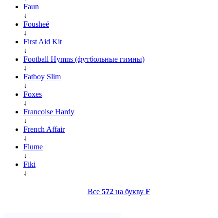
Faun
↓
Fousheé
↓
First Aid Kit
↓
Football Hymns (футбольные гимны)
↓
Fatboy Slim
↓
Foxes
↓
Francoise Hardy
↓
French Affair
↓
Flume
↓
Fiki
↓
Все
572
на букву
F