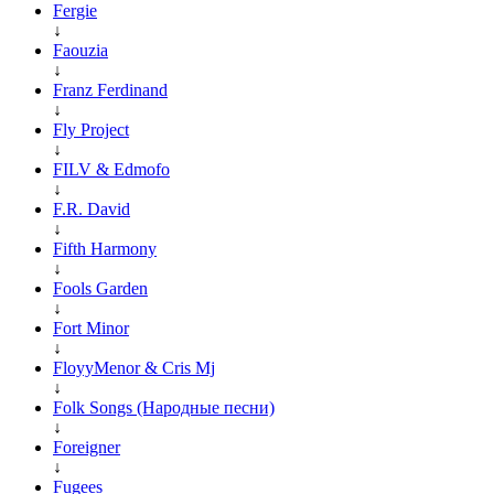
Fergie
↓
Faouzia
↓
Franz Ferdinand
↓
Fly Project
↓
FILV & Edmofo
↓
F.R. David
↓
Fifth Harmony
↓
Fools Garden
↓
Fort Minor
↓
FloyyMenor & Cris Mj
↓
Folk Songs (Народные песни)
↓
Foreigner
↓
Fugees