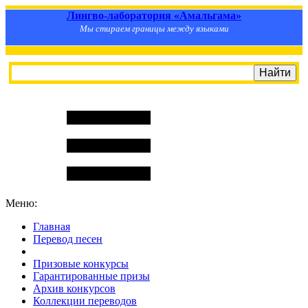
Лингво-лаборатория «Амальгама»
Мы стираем границы между языками
Меню:
Главная
Перевод песен
S
m
i
l
e
R
a
t
e
Призовые конкурсы
Гарантированные призы
Архив конкурсов
Коллекции переводов