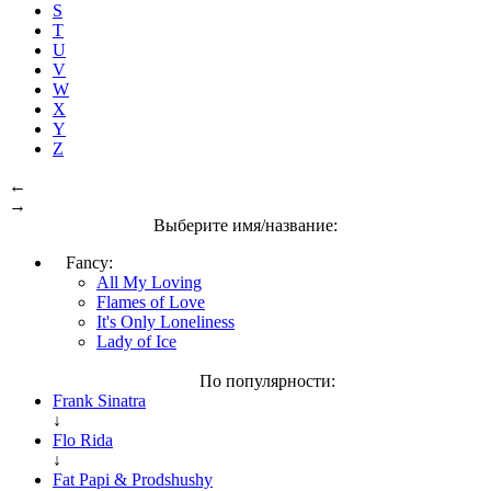
S
T
U
V
W
X
Y
Z
←
→
Выберите имя/название:
Fancy:
All My Loving
Flames of Love
It's Only Loneliness
Lady of Ice
По популярности:
Frank Sinatra
↓
Flo Rida
↓
Fat Papi & Prodshushy