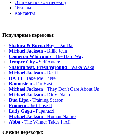
Отправить свой перевод
Отзывы
Контакты
Популярные переводы:
Shakira & Burna Boy
- Dai Dai
Michael Jackson
- Billie Jean
Cameron Whitcomb
- The Hard Way
Temper City
- Self Aware
Shakira feat. Freshlyground
- Waka Waka
Michael Jackson
- Beat It
DA TI
- Take Me There
Rammstein
- Du Hast
Michael Jackson
- They Don't Care About Us
Michael Jackson
- Dirty Diana
Dua Lipa
- Training Season
Eminem
- Just Lose It
Lady Gaga
- Paparazzi
Michael Jackson
- Human Nature
Abba
- The Winner Takes It All
Свежие переводы: