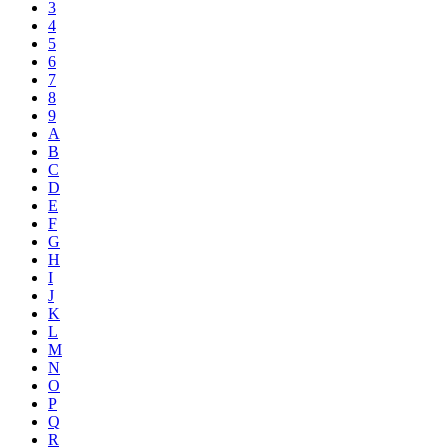
3
4
5
6
7
8
9
A
B
C
D
E
F
G
H
I
J
K
L
M
N
O
P
Q
R