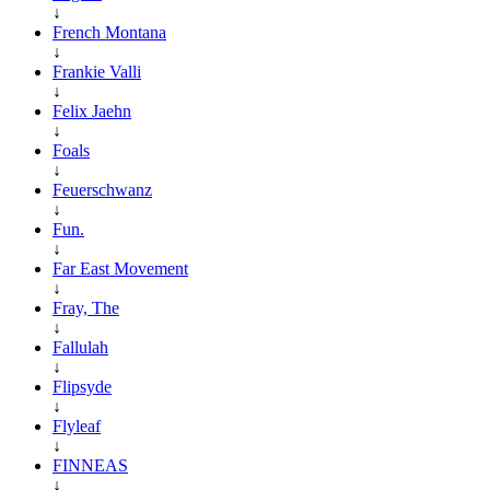
↓
French Montana
↓
Frankie Valli
↓
Felix Jaehn
↓
Foals
↓
Feuerschwanz
↓
Fun.
↓
Far East Movement
↓
Fray, The
↓
Fallulah
↓
Flipsyde
↓
Flyleaf
↓
FINNEAS
↓