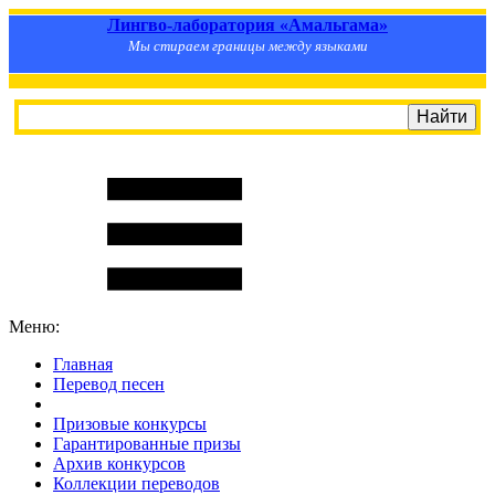
Лингво-лаборатория «Амальгама»
Мы стираем границы между языками
Меню:
Главная
Перевод песен
S
m
i
l
e
R
a
t
e
Призовые конкурсы
Гарантированные призы
Архив конкурсов
Коллекции переводов