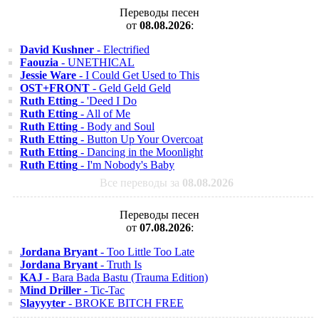
Переводы песен
от
08.08.2026
:
David Kushner
- Electrified
Faouzia
- UNETHICAL
Jessie Ware
- I Could Get Used to This
OST+FRONT
- Geld Geld Geld
Ruth Etting
- 'Deed I Do
Ruth Etting
- All of Me
Ruth Etting
- Body and Soul
Ruth Etting
- Button Up Your Overcoat
Ruth Etting
- Dancing in the Moonlight
Ruth Etting
- I'm Nobody's Baby
Все переводы за
08.08.2026
Переводы песен
от
07.08.2026
:
Jordana Bryant
- Too Little Too Late
Jordana Bryant
- Truth Is
KAJ
- Bara Bada Bastu (Trauma Edition)
Mind Driller
- Tic-Tac
Slayyyter
- BROKE BITCH FREE