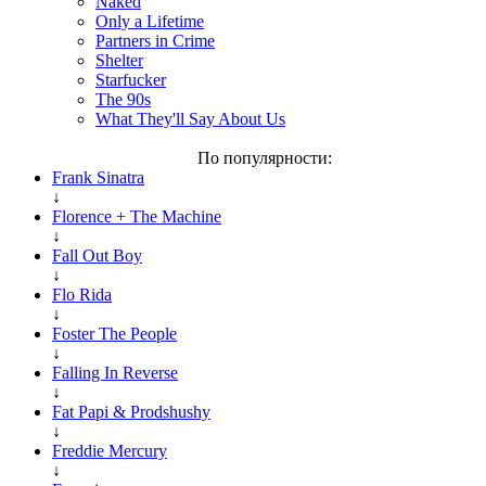
Naked
Only a Lifetime
Partners in Crime
Shelter
Starfucker
The 90s
What They'll Say About Us
По популярности:
Frank Sinatra
↓
Florence + The Machine
↓
Fall Out Boy
↓
Flo Rida
↓
Foster The People
↓
Falling In Reverse
↓
Fat Papi & Prodshushy
↓
Freddie Mercury
↓