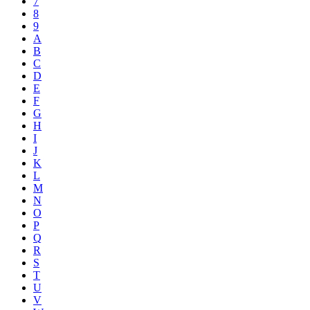
7
8
9
A
B
C
D
E
F
G
H
I
J
K
L
M
N
O
P
Q
R
S
T
U
V