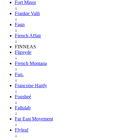
Fort Minor
↓
Frankie Valli
↓
Faun
↓
French Affair
↓
FINNEAS
Flipsyde
↓
French Montana
↓
Fun.
↓
Francoise Hardy
↓
Fousheé
↓
Fallulah
↓
Far East Movement
↓
Flyleaf
↓