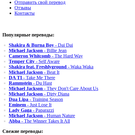
Отправить свой перевод
Отзывы
Контакты
Популярные переводы:
Shakira & Burna Boy
- Dai Dai
Michael Jackson
- Billie Jean
Cameron Whitcomb
- The Hard Way
Temper City
- Self Aware
Shakira feat. Freshlyground
- Waka Waka
Michael Jackson
- Beat It
DA TI
- Take Me There
Rammstein
- Du Hast
Michael Jackson
- They Don't Care About Us
Michael Jackson
- Dirty Diana
Dua Lipa
- Training Season
Eminem
- Just Lose It
Lady Gaga
- Paparazzi
Michael Jackson
- Human Nature
Abba
- The Winner Takes It All
Свежие переводы: