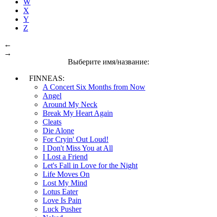
W
X
Y
Z
←
→
Выберите имя/название:
FINNEAS:
A Concert Six Months from Now
Angel
Around My Neck
Break My Heart Again
Cleats
Die Alone
For Cryin' Out Loud!
I Don't Miss You at All
I Lost a Friend
Let's Fall in Love for the Night
Life Moves On
Lost My Mind
Lotus Eater
Love Is Pain
Luck Pusher