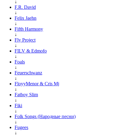
↓
F.R. David
↓
Felix Jaehn
↓
Fifth Harmony
↓
Fly Project
↓
FILV & Edmofo
↓
Foals
↓
Feuerschwanz
↓
FloyyMenor & Cris Mj
↓
Fatboy Slim
↓
Fiki
↓
Folk Songs (Народные песни)
↓
Fugees
↓