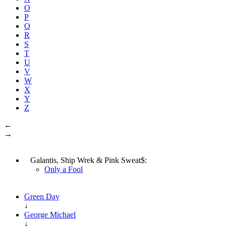
O
P
Q
R
S
T
U
V
W
X
Y
Z
←
→
Galantis, Ship Wrek & Pink Sweat$:
Only a Fool
Green Day
↓
George Michael
↓