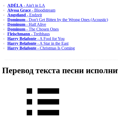
ADÉLA
- Ain't in LA
Alyssa Grace
- Bloodstream
Angstland
- Endzeit
Dominum
- Don't Get Bitten by the Wrong Ones (Acoustic)
Dominum
- Half Alive
Dominum
- The Chosen Ones
Fleischmann
- Treibhaus
Harry Belafonte
- A Fool for You
Harry Belafonte
- A Star in the East
Harry Belafonte
- Christmas Is Coming
Перевод текста песни исполни