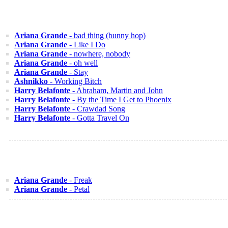
Ariana Grande
- bad thing (bunny hop)
Ariana Grande
- Like I Do
Ariana Grande
- nowhere, nobody
Ariana Grande
- oh well
Ariana Grande
- Stay
Ashnikko
- Working Bitch
Harry Belafonte
- Abraham, Martin and John
Harry Belafonte
- By the Time I Get to Phoenix
Harry Belafonte
- Crawdad Song
Harry Belafonte
- Gotta Travel On
Ariana Grande
- Freak
Ariana Grande
- Petal