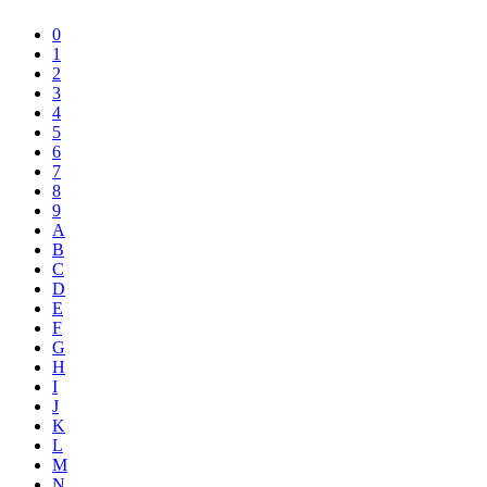
0
1
2
3
4
5
6
7
8
9
A
B
C
D
E
F
G
H
I
J
K
L
M
N