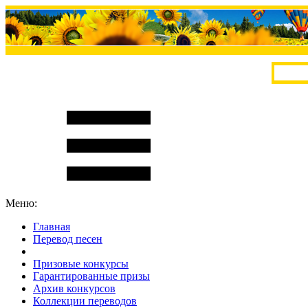
Меню:
Главная
Перевод песен
S
m
i
l
e
R
a
t
e
Призовые конкурсы
Гарантированные призы
Архив конкурсов
Коллекции переводов