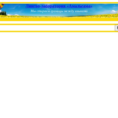
Лингво-лаборатория «Амальгама»
Мы стираем границы между языками