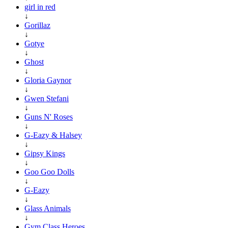
girl in red
↓
Gorillaz
↓
Gotye
↓
Ghost
↓
Gloria Gaynor
↓
Gwen Stefani
↓
Guns N' Roses
↓
G-Eazy & Halsey
↓
Gipsy Kings
↓
Goo Goo Dolls
↓
G-Eazy
↓
Glass Animals
↓
Gym Class Heroes