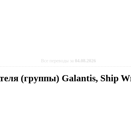
Все переводы за
04.08.2026
теля (группы) Galantis, Ship W