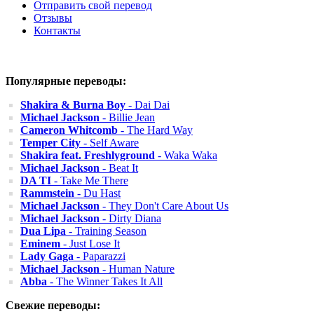
Отправить свой перевод
Отзывы
Контакты
Популярные переводы:
Shakira & Burna Boy
- Dai Dai
Michael Jackson
- Billie Jean
Cameron Whitcomb
- The Hard Way
Temper City
- Self Aware
Shakira feat. Freshlyground
- Waka Waka
Michael Jackson
- Beat It
DA TI
- Take Me There
Rammstein
- Du Hast
Michael Jackson
- They Don't Care About Us
Michael Jackson
- Dirty Diana
Dua Lipa
- Training Season
Eminem
- Just Lose It
Lady Gaga
- Paparazzi
Michael Jackson
- Human Nature
Abba
- The Winner Takes It All
Свежие переводы: