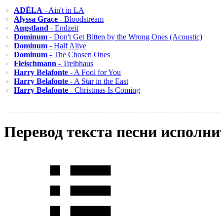
ADÉLA
- Ain't in LA
Alyssa Grace
- Bloodstream
Angstland
- Endzeit
Dominum
- Don't Get Bitten by the Wrong Ones (Acoustic)
Dominum
- Half Alive
Dominum
- The Chosen Ones
Fleischmann
- Treibhaus
Harry Belafonte
- A Fool for You
Harry Belafonte
- A Star in the East
Harry Belafonte
- Christmas Is Coming
Перевод текста песни исполн