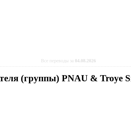
Все переводы за
04.08.2026
ителя (группы) PNAU & Troye S