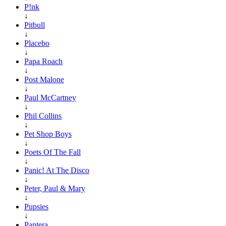
P!nk
↓
Pitbull
↓
Placebo
↓
Papa Roach
↓
Post Malone
↓
Paul McCartney
↓
Phil Collins
↓
Pet Shop Boys
↓
Poets Of The Fall
↓
Panic! At The Disco
↓
Peter, Paul & Mary
↓
Pupsies
↓
Pantera