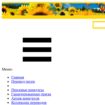
Меню:
Главная
Перевод песен
S
m
i
l
e
R
a
t
e
Призовые конкурсы
Гарантированные призы
Архив конкурсов
Коллекции переводов