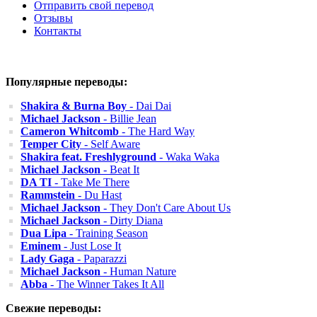
Отправить свой перевод
Отзывы
Контакты
Популярные переводы:
Shakira & Burna Boy
- Dai Dai
Michael Jackson
- Billie Jean
Cameron Whitcomb
- The Hard Way
Temper City
- Self Aware
Shakira feat. Freshlyground
- Waka Waka
Michael Jackson
- Beat It
DA TI
- Take Me There
Rammstein
- Du Hast
Michael Jackson
- They Don't Care About Us
Michael Jackson
- Dirty Diana
Dua Lipa
- Training Season
Eminem
- Just Lose It
Lady Gaga
- Paparazzi
Michael Jackson
- Human Nature
Abba
- The Winner Takes It All
Свежие переводы: