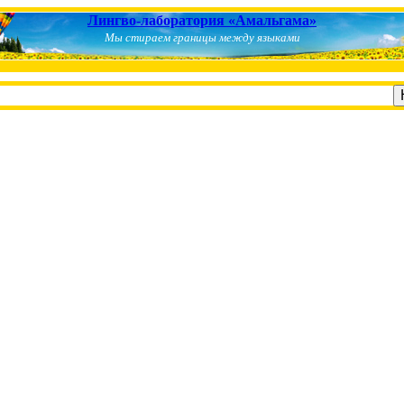
Лингво-лаборатория «Амальгама»
Мы стираем границы между языками