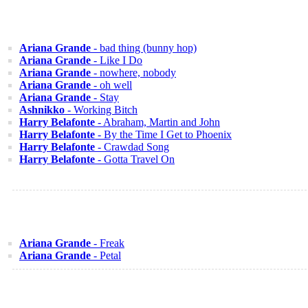
Ariana Grande
- bad thing (bunny hop)
Ariana Grande
- Like I Do
Ariana Grande
- nowhere, nobody
Ariana Grande
- oh well
Ariana Grande
- Stay
Ashnikko
- Working Bitch
Harry Belafonte
- Abraham, Martin and John
Harry Belafonte
- By the Time I Get to Phoenix
Harry Belafonte
- Crawdad Song
Harry Belafonte
- Gotta Travel On
Ariana Grande
- Freak
Ariana Grande
- Petal