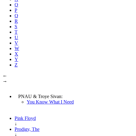
O
P
Q
R
S
T
U
V
W
X
Y
Z
←
→
PNAU & Troye Sivan:
You Know What I Need
Pink Floyd
↓
Prodigy, The
↓