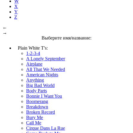
W
X
Y
Z
←
→
Выберите имя/название:
Plain White T's:
1-2-3-4
A Lonely September
Airplane
All That We Needed
American Nights
Anything
Big Bad World
Body Parts
Bonnie I Want You
Boomerang
Breakdown
Broken Record
Bury Me
Call Me
Cirque Dans La Rue