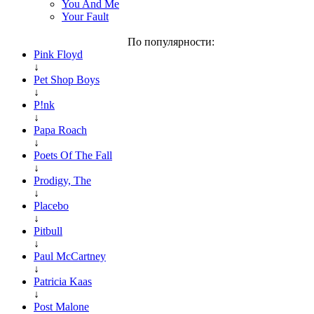
You And Me
Your Fault
По популярности:
Pink Floyd
↓
Pet Shop Boys
↓
P!nk
↓
Papa Roach
↓
Poets Of The Fall
↓
Prodigy, The
↓
Placebo
↓
Pitbull
↓
Paul McCartney
↓
Patricia Kaas
↓
Post Malone