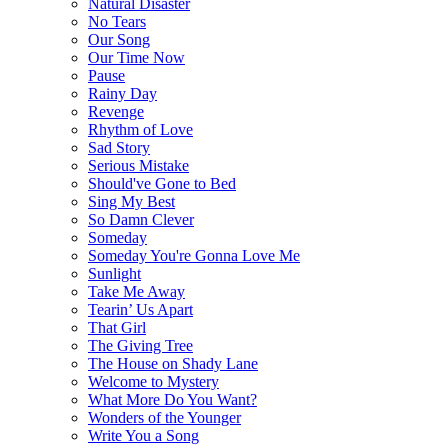
Natural Disaster
No Tears
Our Song
Our Time Now
Pause
Rainy Day
Revenge
Rhythm of Love
Sad Story
Serious Mistake
Should've Gone to Bed
Sing My Best
So Damn Clever
Someday
Someday You're Gonna Love Me
Sunlight
Take Me Away
Tearin’ Us Apart
That Girl
The Giving Tree
The House on Shady Lane
Welcome to Mystery
What More Do You Want?
Wonders of the Younger
Write You a Song