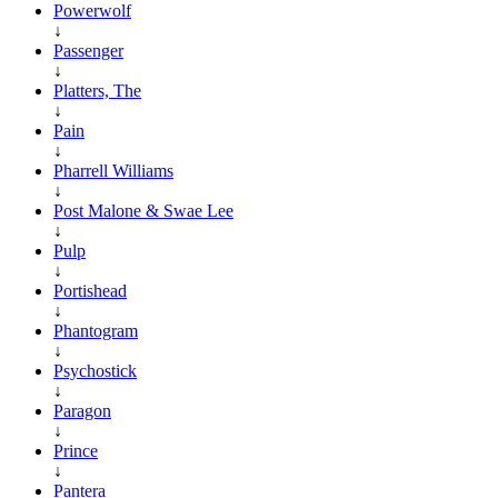
Powerwolf
↓
Passenger
↓
Platters, The
↓
Pain
↓
Pharrell Williams
↓
Post Malone & Swae Lee
↓
Pulp
↓
Portishead
↓
Phantogram
↓
Psychostick
↓
Paragon
↓
Prince
↓
Pantera