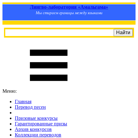
Лингво-лаборатория «Амальгама»
Мы стираем границы между языками
Меню:
Главная
Перевод песен
S
m
i
l
e
R
a
t
e
Призовые конкурсы
Гарантированные призы
Архив конкурсов
Коллекции переводов