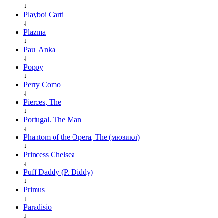
↓
Playboi Carti
↓
Plazma
↓
Paul Anka
↓
Poppy
↓
Perry Como
↓
Pierces, The
↓
Portugal. The Man
↓
Phantom of the Opera, The (мюзикл)
↓
Princess Chelsea
↓
Puff Daddy (P. Diddy)
↓
Primus
↓
Paradisio
↓