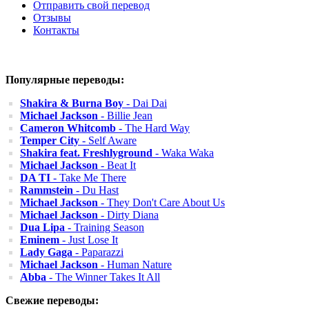
Отправить свой перевод
Отзывы
Контакты
Популярные переводы:
Shakira & Burna Boy
- Dai Dai
Michael Jackson
- Billie Jean
Cameron Whitcomb
- The Hard Way
Temper City
- Self Aware
Shakira feat. Freshlyground
- Waka Waka
Michael Jackson
- Beat It
DA TI
- Take Me There
Rammstein
- Du Hast
Michael Jackson
- They Don't Care About Us
Michael Jackson
- Dirty Diana
Dua Lipa
- Training Season
Eminem
- Just Lose It
Lady Gaga
- Paparazzi
Michael Jackson
- Human Nature
Abba
- The Winner Takes It All
Свежие переводы: