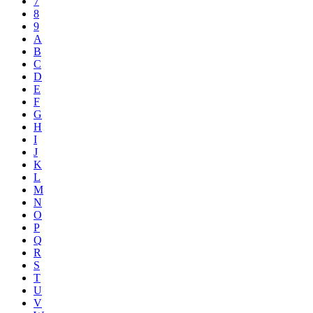
7
8
9
A
B
C
D
E
F
G
H
I
J
K
L
M
N
O
P
Q
R
S
T
U
V