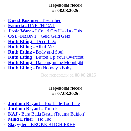
Переводы песен
от
08.08.2026
:
David Kushner
- Electrified
Faouzia
- UNETHICAL
Jessie Ware
- I Could Get Used to This
OST+FRONT
- Geld Geld Geld
Ruth Etting
- 'Deed I Do
Ruth Etting
- All of Me
Ruth Etting
- Body and Soul
Ruth Etting
- Button Up Your Overcoat
Ruth Etting
- Dancing in the Moonlight
Ruth Etting
- I'm Nobody's Baby
Все переводы за
08.08.2026
Переводы песен
от
07.08.2026
:
Jordana Bryant
- Too Little Too Late
Jordana Bryant
- Truth Is
KAJ
- Bara Bada Bastu (Trauma Edition)
Mind Driller
- Tic-Tac
Slayyyter
- BROKE BITCH FREE