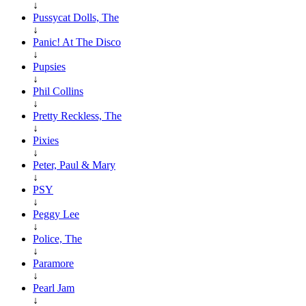
↓
Pussycat Dolls, The
↓
Panic! At The Disco
↓
Pupsies
↓
Phil Collins
↓
Pretty Reckless, The
↓
Pixies
↓
Peter, Paul & Mary
↓
PSY
↓
Peggy Lee
↓
Police, The
↓
Paramore
↓
Pearl Jam
↓