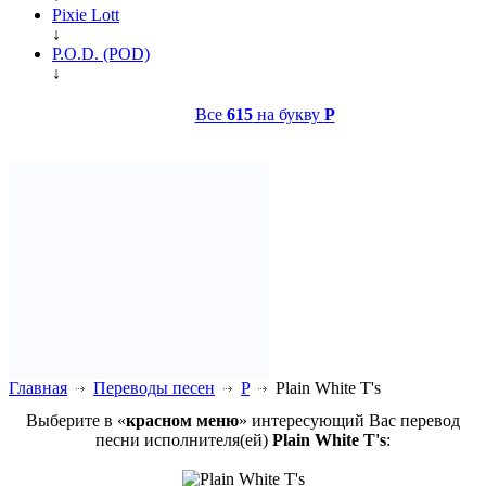
Pixie Lott
↓
P.O.D. (POD)
↓
Все
615
на букву
P
Главная
Переводы песен
P
Plain White T's
Выберите в «
красном меню
» интересующий Вас перевод
песни исполнителя(ей)
Plain White T's
: