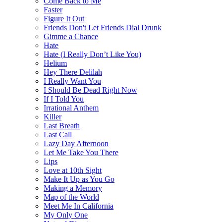
Come Back to Me
Faster
Figure It Out
Friends Don't Let Friends Dial Drunk
Gimme a Chance
Hate
Hate (I Really Don’t Like You)
Helium
Hey There Delilah
I Really Want You
I Should Be Dead Right Now
If I Told You
Irrational Anthem
Killer
Last Breath
Last Call
Lazy Day Afternoon
Let Me Take You There
Lips
Love at 10th Sight
Make It Up as You Go
Making a Memory
Map of the World
Meet Me In California
My Only One