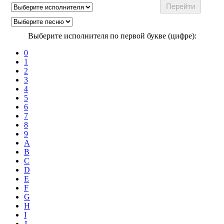
Выберите исполнителя по первой букве (цифре):
0
1
2
3
4
5
6
7
8
9
A
B
C
D
E
F
G
H
I
J