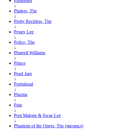
Passenger
↓
Platters, The
↓
Pretty Reckless, The
↓
Peggy Lee
↓
Police, The
↓
Pharrell Williams
↓
Prince
↓
Pearl Jam
↓
Portishead
↓
Plazma
↓
Pain
↓
Post Malone & Swae Lee
↓
Phantom of the Opera, The (мюзикл)