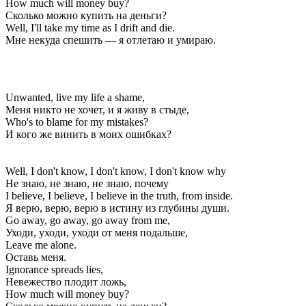
How much will money buy?
Сколько можно купить на деньги?
Well, I'll take my time as I drift and die.
Мне некуда спешить — я отлетаю и умираю.
Unwanted, live my life a shame,
Меня никто не хочет, и я живу в стыде,
Who's to blame for my mistakes?
И кого же винить в моих ошибках?
Well, I don't know, I don't know, I don't know why
Не знаю, не знаю, не знаю, почему
I believe, I believe, I believe in the truth, from inside.
Я верю, верю, верю в истину из глубины души.
Go away, go away, go away from me,
Уходи, уходи, уходи от меня подальше,
Leave me alone.
Оставь меня.
Ignorance spreads lies,
Невежество плодит ложь,
How much will money buy?