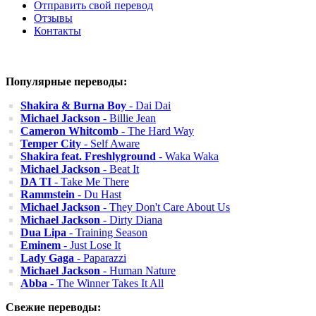
Отправить свой перевод
Отзывы
Контакты
Популярные переводы:
Shakira & Burna Boy
- Dai Dai
Michael Jackson
- Billie Jean
Cameron Whitcomb
- The Hard Way
Temper City
- Self Aware
Shakira feat. Freshlyground
- Waka Waka
Michael Jackson
- Beat It
DA TI
- Take Me There
Rammstein
- Du Hast
Michael Jackson
- They Don't Care About Us
Michael Jackson
- Dirty Diana
Dua Lipa
- Training Season
Eminem
- Just Lose It
Lady Gaga
- Paparazzi
Michael Jackson
- Human Nature
Abba
- The Winner Takes It All
Свежие переводы: