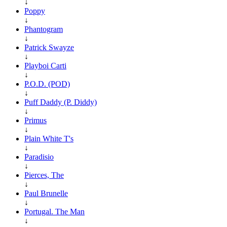
↓
Poppy
↓
Phantogram
↓
Patrick Swayze
↓
Playboi Carti
↓
P.O.D. (POD)
↓
Puff Daddy (P. Diddy)
↓
Primus
↓
Plain White T's
↓
Paradisio
↓
Pierces, The
↓
Paul Brunelle
↓
Portugal. The Man
↓