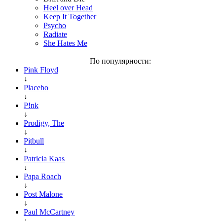
Heel over Head
Keep It Together
Psycho
Radiate
She Hates Me
По популярности:
Pink Floyd
↓
Placebo
↓
P!nk
↓
Prodigy, The
↓
Pitbull
↓
Patricia Kaas
↓
Papa Roach
↓
Post Malone
↓
Paul McCartney
↓