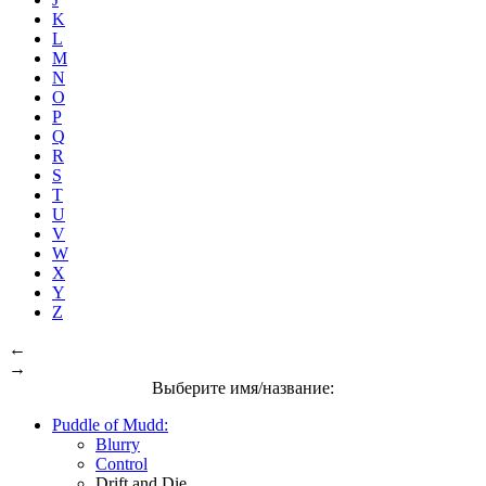
K
L
M
N
O
P
Q
R
S
T
U
V
W
X
Y
Z
←
→
Выберите имя/название:
Puddle of Mudd:
Blurry
Control
Drift and Die