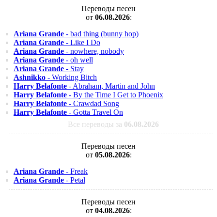
Переводы песен
от
06.08.2026
:
Ariana Grande
- bad thing (bunny hop)
Ariana Grande
- Like I Do
Ariana Grande
- nowhere, nobody
Ariana Grande
- oh well
Ariana Grande
- Stay
Ashnikko
- Working Bitch
Harry Belafonte
- Abraham, Martin and John
Harry Belafonte
- By the Time I Get to Phoenix
Harry Belafonte
- Crawdad Song
Harry Belafonte
- Gotta Travel On
Все переводы за
06.08.2026
Переводы песен
от
05.08.2026
:
Ariana Grande
- Freak
Ariana Grande
- Petal
Переводы песен
от
04.08.2026
: