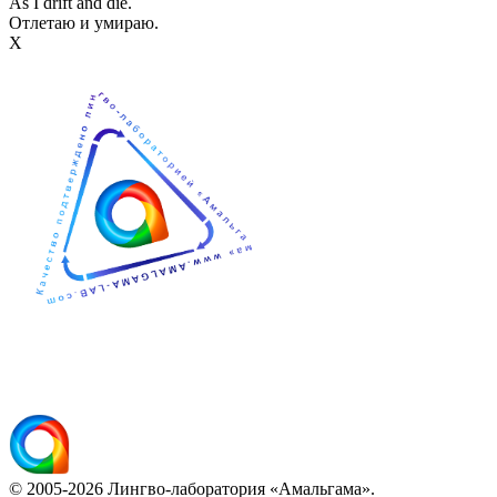
As I drift and die.
Отлетаю и умираю.
Х
© 2005-2026 Лингво-лаборатория «Амальгама».