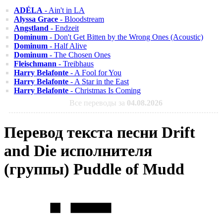
ADÉLA
- Ain't in LA
Alyssa Grace
- Bloodstream
Angstland
- Endzeit
Dominum
- Don't Get Bitten by the Wrong Ones (Acoustic)
Dominum
- Half Alive
Dominum
- The Chosen Ones
Fleischmann
- Treibhaus
Harry Belafonte
- A Fool for You
Harry Belafonte
- A Star in the East
Harry Belafonte
- Christmas Is Coming
Все переводы за
04.08.2026
Перевод текста песни Drift
and Die исполнителя
(группы) Puddle of Mudd