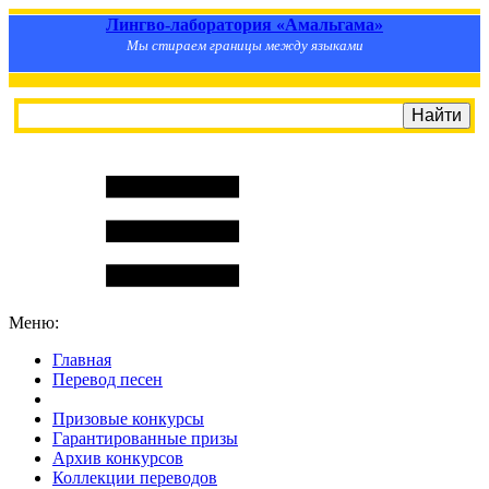
Лингво-лаборатория «Амальгама»
Мы стираем границы между языками
Меню:
Главная
Перевод песен
S
m
i
l
e
R
a
t
e
Призовые конкурсы
Гарантированные призы
Архив конкурсов
Коллекции переводов