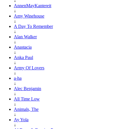
↓
AnnenMayKantereit
↓
Amy Winehouse
↓
A Day To Remember
↓
Alan Walker
↓
Anastacia
↓
Anka Paul
↓
Army Of Lovers
↓
a-ha
↓
Alec Benjamin
↓
All Time Low
↓
Animals, The
↓
Ay Yola
↓