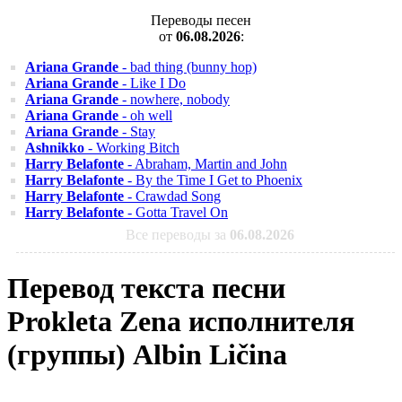
Переводы песен
от
06.08.2026
:
Ariana Grande
- bad thing (bunny hop)
Ariana Grande
- Like I Do
Ariana Grande
- nowhere, nobody
Ariana Grande
- oh well
Ariana Grande
- Stay
Ashnikko
- Working Bitch
Harry Belafonte
- Abraham, Martin and John
Harry Belafonte
- By the Time I Get to Phoenix
Harry Belafonte
- Crawdad Song
Harry Belafonte
- Gotta Travel On
Все переводы за
06.08.2026
Перевод текста песни
Prokleta Zena исполнителя
(группы) Albin Ličina