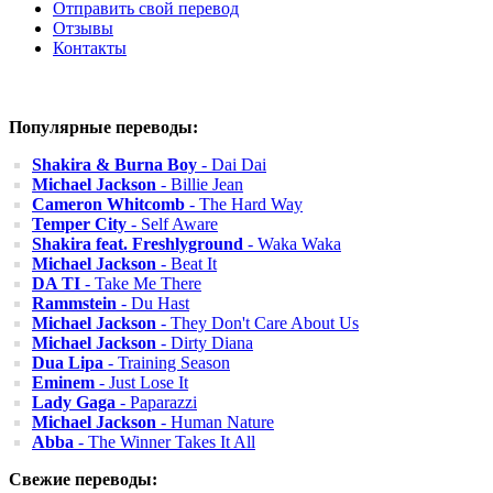
Отправить свой перевод
Отзывы
Контакты
Популярные переводы:
Shakira & Burna Boy
- Dai Dai
Michael Jackson
- Billie Jean
Cameron Whitcomb
- The Hard Way
Temper City
- Self Aware
Shakira feat. Freshlyground
- Waka Waka
Michael Jackson
- Beat It
DA TI
- Take Me There
Rammstein
- Du Hast
Michael Jackson
- They Don't Care About Us
Michael Jackson
- Dirty Diana
Dua Lipa
- Training Season
Eminem
- Just Lose It
Lady Gaga
- Paparazzi
Michael Jackson
- Human Nature
Abba
- The Winner Takes It All
Свежие переводы: