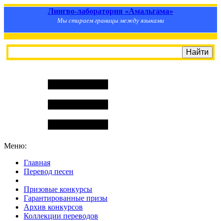
Лингво-лаборатория «Амальгама»
Мы стираем границы между языками
Меню:
Главная
Перевод песен
S
m
i
l
e
R
a
t
e
Призовые конкурсы
Гарантированные призы
Архив конкурсов
Коллекции переводов