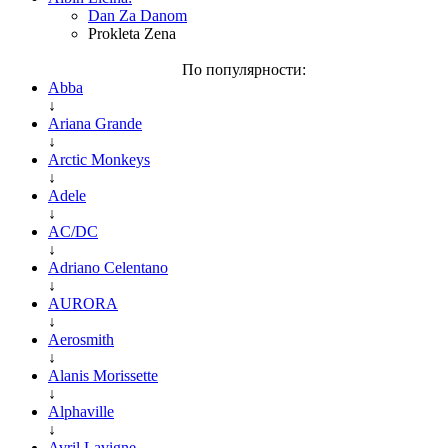
Dan Za Danom
Prokleta Zena
По популярности:
Abba
↓
Ariana Grande
↓
Arctic Monkeys
↓
Adele
↓
AC/DC
↓
Adriano Celentano
↓
AURORA
↓
Aerosmith
↓
Alanis Morissette
↓
Alphaville
↓
Avril Lavigne