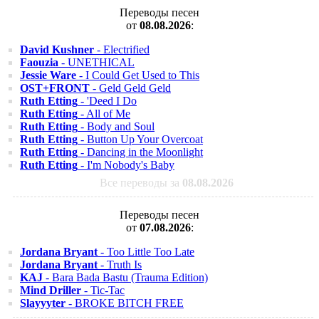
Переводы песен
от
08.08.2026
:
David Kushner
- Electrified
Faouzia
- UNETHICAL
Jessie Ware
- I Could Get Used to This
OST+FRONT
- Geld Geld Geld
Ruth Etting
- 'Deed I Do
Ruth Etting
- All of Me
Ruth Etting
- Body and Soul
Ruth Etting
- Button Up Your Overcoat
Ruth Etting
- Dancing in the Moonlight
Ruth Etting
- I'm Nobody's Baby
Все переводы за
08.08.2026
Переводы песен
от
07.08.2026
:
Jordana Bryant
- Too Little Too Late
Jordana Bryant
- Truth Is
KAJ
- Bara Bada Bastu (Trauma Edition)
Mind Driller
- Tic-Tac
Slayyyter
- BROKE BITCH FREE