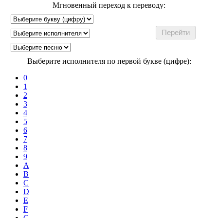
Мгновенный переход к переводу:
Выберите исполнителя по первой букве (цифре):
0
1
2
3
4
5
6
7
8
9
A
B
C
D
E
F
G