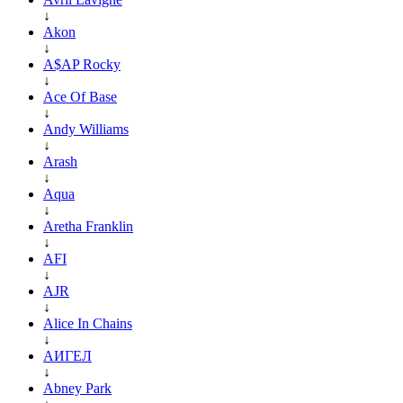
↓
Akon
↓
A$AP Rocky
↓
Ace Of Base
↓
Andy Williams
↓
Arash
↓
Aqua
↓
Aretha Franklin
↓
AFI
↓
AJR
↓
Alice In Chains
↓
АИГЕЛ
↓
Abney Park