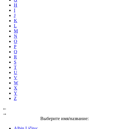
H
I
J
K
L
M
N
O
P
Q
R
S
T
U
V
W
X
Y
Z
←
→
Выберите имя/название:
Albin Ličina: