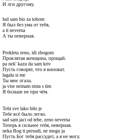
И лги другому.
lud sam bio za tobom
Я был без ума от тебя,
a ti neverna
А ты неверная.
Prokleta zeno, idi zbogom
Проклятая женщина, прощай.
pa nek' kazu da sam kriv
Пусть говорят, что я виноват.
lagala si me
Ты мне лгала.
ja vise nemam nista s tim
Я больше не при чём.
Tebi sve lako bilo je
Тебе всё было легко.
sad sam jaci od tebe, zeno neverna
Теперь я сильнее тебя, неверная.
neka Bog ti presudi, ne mogu ja
Пусть Бог тебя рассудит, а я не могу.