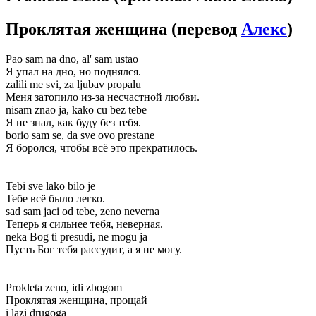
Проклятая женщина
(перевод
Алекс
)
Pao sam na dno, al' sam ustao
Я упал на дно, но поднялся.
zalili me svi, za ljubav propalu
Меня затопило из-за несчастной любви.
nisam znao ja, kako cu bez tebe
Я не знал, как буду без тебя.
borio sam se, da sve ovo prestane
Я боролся, чтобы всё это прекратилось.
Tebi sve lako bilo je
Тебе всё было легко.
sad sam jaci od tebe, zeno neverna
Теперь я сильнее тебя, неверная.
neka Bog ti presudi, ne mogu ja
Пусть Бог тебя рассудит, а я не могу.
Prokleta zeno, idi zbogom
Проклятая женщина, прощай
i lazi drugoga