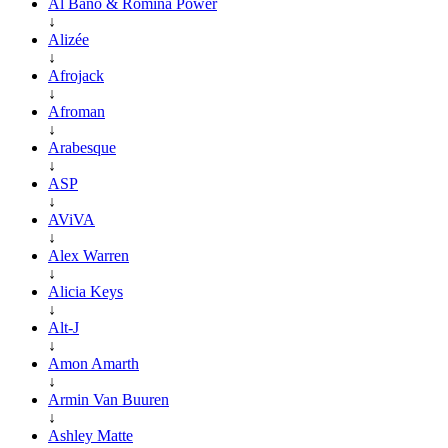
Al Bano & Romina Power
↓
Alizée
↓
Afrojack
↓
Afroman
↓
Arabesque
↓
ASP
↓
AViVA
↓
Alex Warren
↓
Alicia Keys
↓
Alt-J
↓
Amon Amarth
↓
Armin Van Buuren
↓
Ashley Matte