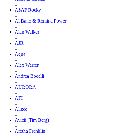
↓
A$AP Rocky
↓
Al Bano & Romina Power
↓
Alan Walker
↓
AJR
↓
Aqua
↓
Alex Warren
↓
Andrea Bocelli
↓
AURORA
↓
AFI
↓
Alizée
↓
Avicii (Tim Berg)
↓
Aretha Franklin
↓