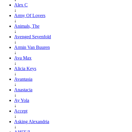
Alex C
↓
Army Of Lovers
↓
Animals, The
↓
Avenged Sevenfold
↓
Armin Van Buuren
↓
Ava Max
↓
Alicia Keys
↓
Avantasia
↓
Anastacia
↓
Ay Yola
↓
Accept
↓
Asking Alexandria
↓