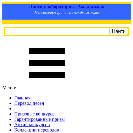
Лингво-лаборатория «Амальгама»
Мы стираем границы между языками
Меню:
Главная
Перевод песен
S
m
i
l
e
R
a
t
e
Призовые конкурсы
Гарантированные призы
Архив конкурсов
Коллекции переводов