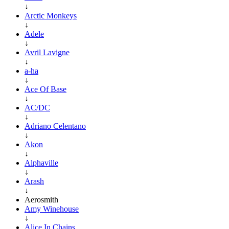
↓
Arctic Monkeys
↓
Adele
↓
Avril Lavigne
↓
a-ha
↓
Ace Of Base
↓
AC/DC
↓
Adriano Celentano
↓
Akon
↓
Alphaville
↓
Arash
↓
Aerosmith
Amy Winehouse
↓
Alice In Chains