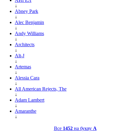
АИГЕЛ
↓
Abney Park
↓
Alec Benjamin
↓
Andy Williams
↓
Architects
↓
Alt-J
↓
Artemas
↓
Alessia Cara
↓
All American Rejects, The
↓
Adam Lambert
↓
Amaranthe
↓
Все
1452
на букву
A