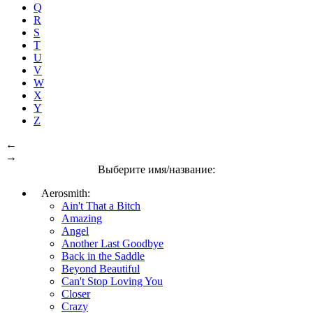
Q
R
S
T
U
V
W
X
Y
Z
←
→
Выберите имя/название:
Aerosmith:
Ain't That a Bitch
Amazing
Angel
Another Last Goodbye
Back in the Saddle
Beyond Beautiful
Can't Stop Loving You
Closer
Crazy