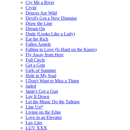
Cry Me a River
Cryin'
Deuces Are Wild
Devil's Got a New Disguise
Draw the Line
Dream On
Dude (Looks Like a Lady)
Eat the Rich
Fallen Angels
Falling in Love (Is Hard on the Knees)
Fly Away from Here
Full Circle
Get a Grip
Girls of Summer
Hole in My Soul
I Don't Want to Miss a Thing
Jaded
Janie's Got a Gun
Lay It Down
Let the Music Do the Talking
Line Up*
Living on the Edge
Love in an Elevator
Luv Lies
LUV XXX