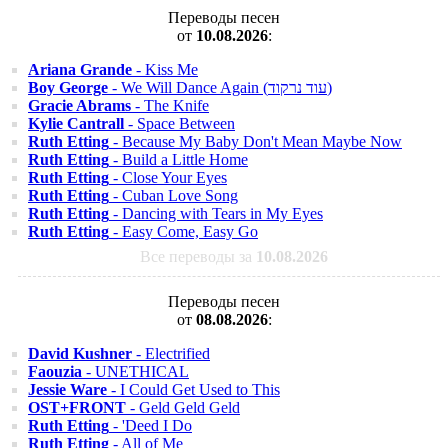
Переводы песен
от
10.08.2026
:
Ariana Grande
- Kiss Me
Boy George
- We Will Dance Again (עוד נרקוד)
Gracie Abrams
- The Knife
Kylie Cantrall
- Space Between
Ruth Etting
- Because My Baby Don't Mean Maybe Now
Ruth Etting
- Build a Little Home
Ruth Etting
- Close Your Eyes
Ruth Etting
- Cuban Love Song
Ruth Etting
- Dancing with Tears in My Eyes
Ruth Etting
- Easy Come, Easy Go
Все переводы за
10.08.2026
Переводы песен
от
08.08.2026
:
David Kushner
- Electrified
Faouzia
- UNETHICAL
Jessie Ware
- I Could Get Used to This
OST+FRONT
- Geld Geld Geld
Ruth Etting
- 'Deed I Do
Ruth Etting
- All of Me