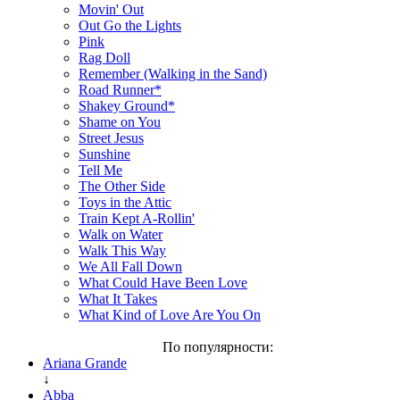
Movin' Out
Out Go the Lights
Pink
Rag Doll
Remember (Walking in the Sand)
Road Runner*
Shakey Ground*
Shame on You
Street Jesus
Sunshine
Tell Me
The Other Side
Toys in the Attic
Train Kept A-Rollin'
Walk on Water
Walk This Way
We All Fall Down
What Could Have Been Love
What It Takes
What Kind of Love Are You On
По популярности:
Ariana Grande
↓
Abba