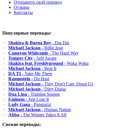
Отправить свой перевод
Отзывы
Контакты
Популярные переводы:
Shakira & Burna Boy
- Dai Dai
Michael Jackson
- Billie Jean
Cameron Whitcomb
- The Hard Way
Temper City
- Self Aware
Shakira feat. Freshlyground
- Waka Waka
Michael Jackson
- Beat It
DA TI
- Take Me There
Rammstein
- Du Hast
Michael Jackson
- They Don't Care About Us
Michael Jackson
- Dirty Diana
Dua Lipa
- Training Season
Eminem
- Just Lose It
Lady Gaga
- Paparazzi
Michael Jackson
- Human Nature
Abba
- The Winner Takes It All
Свежие переводы: