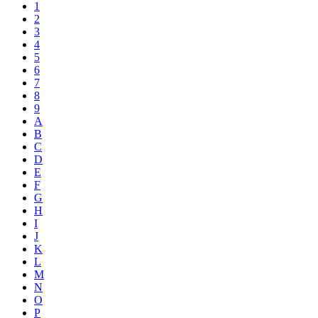
1
2
3
4
5
6
7
8
9
A
B
C
D
E
F
G
H
I
J
K
L
M
N
O
P