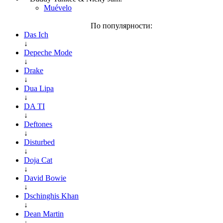
Muévelo
По популярности:
Das Ich
↓
Depeche Mode
↓
Drake
↓
Dua Lipa
↓
DA TI
↓
Deftones
↓
Disturbed
↓
Doja Cat
↓
David Bowie
↓
Dschinghis Khan
↓
Dean Martin
↓