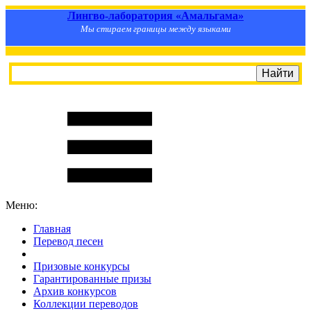
Лингво-лаборатория «Амальгама»
Мы стираем границы между языками
Меню:
Главная
Перевод песен
S
m
i
l
e
R
a
t
e
Призовые конкурсы
Гарантированные призы
Архив конкурсов
Коллекции переводов