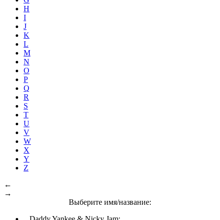
H
I
J
K
L
M
N
O
P
Q
R
S
T
U
V
W
X
Y
Z
←
→
Выберите имя/название:
Daddy Yankee & Nicky Jam: