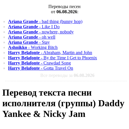
Переводы песен
от
06.08.2026
:
Ariana Grande
- bad thing (bunny hop)
Ariana Grande
- Like I Do
Ariana Grande
- nowhere, nobody
Ariana Grande
- oh well
Ariana Grande
- Stay
Ashnikko
- Working Bitch
Harry Belafonte
- Abraham, Martin and John
Harry Belafonte
- By the Time I Get to Phoenix
Harry Belafonte
- Crawdad Song
Harry Belafonte
- Gotta Travel On
Все переводы за
06.08.2026
Перевод текста песни
исполнителя (группы) Daddy
Yankee & Nicky Jam