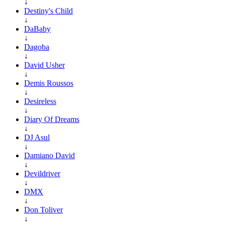
↓
Destiny's Child
↓
DaBaby
↓
Dagoba
↓
David Usher
↓
Demis Roussos
↓
Desireless
↓
Diary Of Dreams
↓
DJ Asul
↓
Damiano David
↓
Devildriver
↓
DMX
↓
Don Toliver
↓