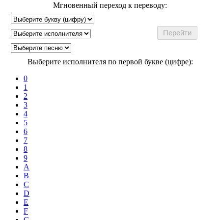
Мгновенный переход к переводу:
Выберите исполнителя по первой букве (цифре):
0
1
2
3
4
5
6
7
8
9
A
B
C
D
E
F
G