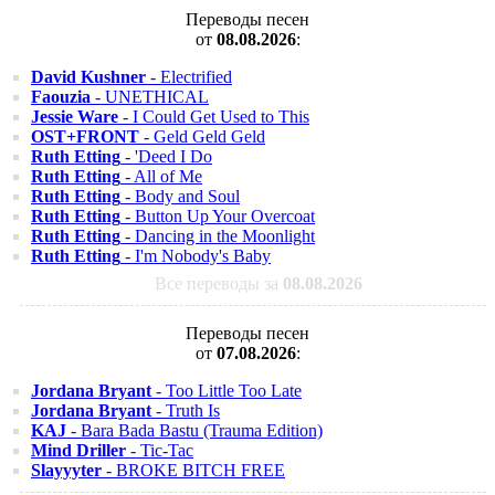
Переводы песен
от
08.08.2026
:
David Kushner
- Electrified
Faouzia
- UNETHICAL
Jessie Ware
- I Could Get Used to This
OST+FRONT
- Geld Geld Geld
Ruth Etting
- 'Deed I Do
Ruth Etting
- All of Me
Ruth Etting
- Body and Soul
Ruth Etting
- Button Up Your Overcoat
Ruth Etting
- Dancing in the Moonlight
Ruth Etting
- I'm Nobody's Baby
Все переводы за
08.08.2026
Переводы песен
от
07.08.2026
:
Jordana Bryant
- Too Little Too Late
Jordana Bryant
- Truth Is
KAJ
- Bara Bada Bastu (Trauma Edition)
Mind Driller
- Tic-Tac
Slayyyter
- BROKE BITCH FREE