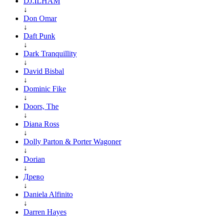
DJ.ILHAM
↓
Don Omar
↓
Daft Punk
↓
Dark Tranquillity
↓
David Bisbal
↓
Dominic Fike
↓
Doors, The
↓
Diana Ross
↓
Dolly Parton & Porter Wagoner
↓
Dorian
↓
Древо
↓
Daniela Alfinito
↓
Darren Hayes