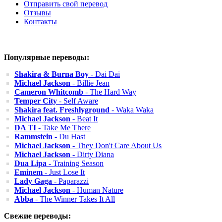
Отправить свой перевод
Отзывы
Контакты
Популярные переводы:
Shakira & Burna Boy
- Dai Dai
Michael Jackson
- Billie Jean
Cameron Whitcomb
- The Hard Way
Temper City
- Self Aware
Shakira feat. Freshlyground
- Waka Waka
Michael Jackson
- Beat It
DA TI
- Take Me There
Rammstein
- Du Hast
Michael Jackson
- They Don't Care About Us
Michael Jackson
- Dirty Diana
Dua Lipa
- Training Season
Eminem
- Just Lose It
Lady Gaga
- Paparazzi
Michael Jackson
- Human Nature
Abba
- The Winner Takes It All
Свежие переводы: