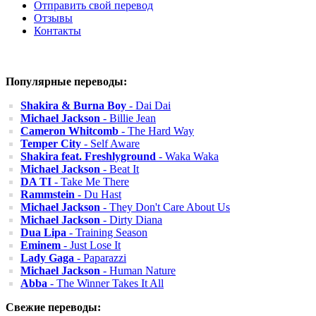
Отправить свой перевод
Отзывы
Контакты
Популярные переводы:
Shakira & Burna Boy
- Dai Dai
Michael Jackson
- Billie Jean
Cameron Whitcomb
- The Hard Way
Temper City
- Self Aware
Shakira feat. Freshlyground
- Waka Waka
Michael Jackson
- Beat It
DA TI
- Take Me There
Rammstein
- Du Hast
Michael Jackson
- They Don't Care About Us
Michael Jackson
- Dirty Diana
Dua Lipa
- Training Season
Eminem
- Just Lose It
Lady Gaga
- Paparazzi
Michael Jackson
- Human Nature
Abba
- The Winner Takes It All
Свежие переводы: