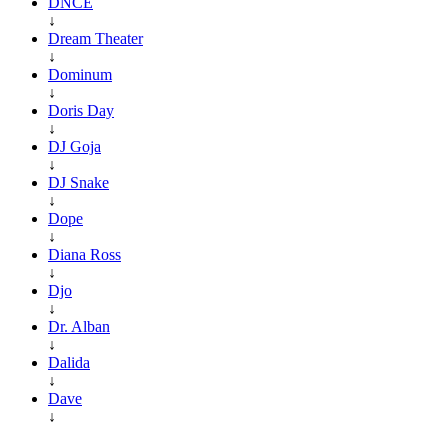
DNCE
↓
Dream Theater
↓
Dominum
↓
Doris Day
↓
DJ Goja
↓
DJ Snake
↓
Dope
↓
Diana Ross
↓
Djo
↓
Dr. Alban
↓
Dalida
↓
Dave
↓