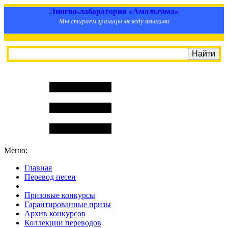
Лингво-лаборатория «Амальгама»
Мы стираем границы между языками
Меню:
Главная
Перевод песен
S
m
i
l
e
R
a
t
e
Призовые конкурсы
Гарантированные призы
Архив конкурсов
Коллекции переводов