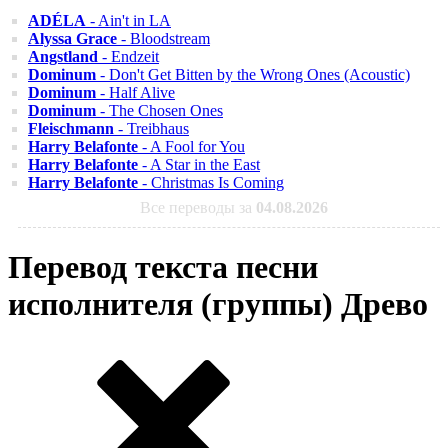
ADÉLA
- Ain't in LA
Alyssa Grace
- Bloodstream
Angstland
- Endzeit
Dominum
- Don't Get Bitten by the Wrong Ones (Acoustic)
Dominum
- Half Alive
Dominum
- The Chosen Ones
Fleischmann
- Treibhaus
Harry Belafonte
- A Fool for You
Harry Belafonte
- A Star in the East
Harry Belafonte
- Christmas Is Coming
Все переводы за
04.08.2026
Перевод текста песни
исполнителя (группы) Древо