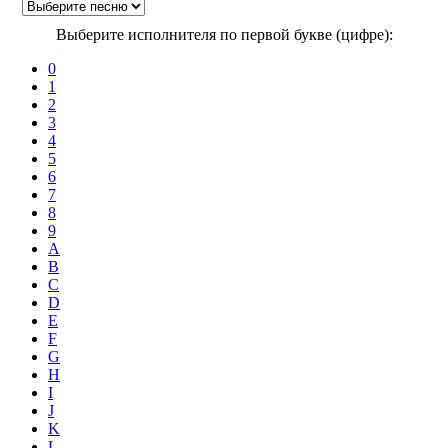
Выберите исполнителя по первой букве (цифре):
0
1
2
3
4
5
6
7
8
9
A
B
C
D
E
F
G
H
I
J
K
L