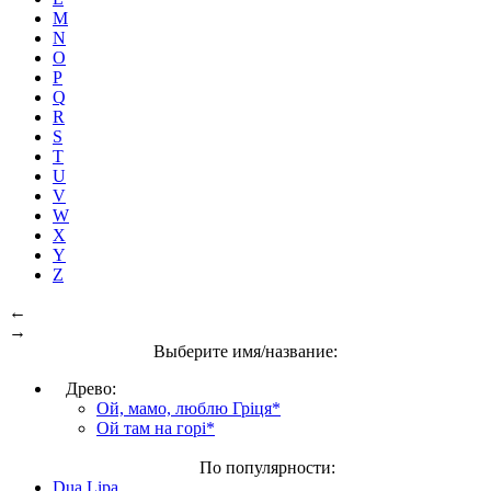
M
N
O
P
Q
R
S
T
U
V
W
X
Y
Z
←
→
Выберите имя/название:
Древо:
Ой, мамо, люблю Гріця*
Ой там на горі*
По популярности:
Dua Lipa