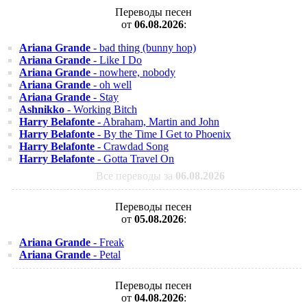
Переводы песен
от
06.08.2026
:
Ariana Grande
- bad thing (bunny hop)
Ariana Grande
- Like I Do
Ariana Grande
- nowhere, nobody
Ariana Grande
- oh well
Ariana Grande
- Stay
Ashnikko
- Working Bitch
Harry Belafonte
- Abraham, Martin and John
Harry Belafonte
- By the Time I Get to Phoenix
Harry Belafonte
- Crawdad Song
Harry Belafonte
- Gotta Travel On
Все переводы за
06.08.2026
Переводы песен
от
05.08.2026
:
Ariana Grande
- Freak
Ariana Grande
- Petal
Переводы песен
от
04.08.2026
: