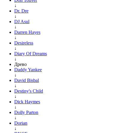
Don Toliver
↓
Dr. Dre
↓
DJ Asul
↓
Darren Hayes
↓
Desireless
↓
Diary Of Dreams
↓
Древо
Daddy Yankee
↓
David Bisbal
↓
Destiny's Child
↓
Dick Haymes
↓
Dolly Parton
↓
Dorian
↓