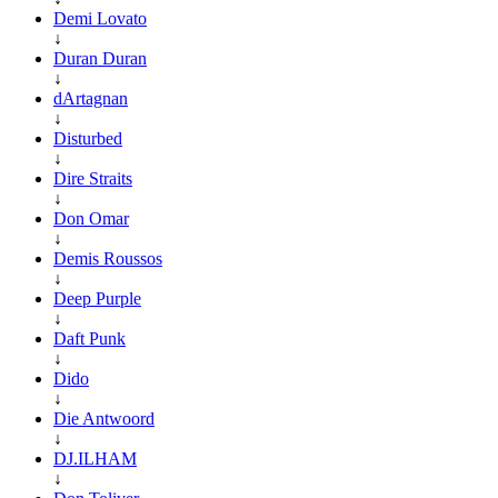
Demi Lovato
↓
Duran Duran
↓
dArtagnan
↓
Disturbed
↓
Dire Straits
↓
Don Omar
↓
Demis Roussos
↓
Deep Purple
↓
Daft Punk
↓
Dido
↓
Die Antwoord
↓
DJ.ILHAM
↓