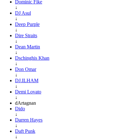
Dominic Fike
↓
DJ Asul
↓
Deep Purple
↓
Dire Straits
↓
Dean Martin
↓
Dschinghis Khan
↓
Don Omar
↓
DJ.ILHAM
↓
Demi Lovato
↓
dArtagnan
Dido
↓
Darren Hayes
↓
Daft Punk
↓