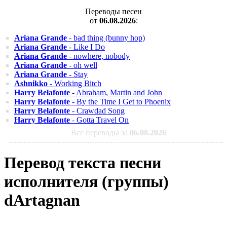
Переводы песен
от
06.08.2026
:
Ariana Grande
- bad thing (bunny hop)
Ariana Grande
- Like I Do
Ariana Grande
- nowhere, nobody
Ariana Grande
- oh well
Ariana Grande
- Stay
Ashnikko
- Working Bitch
Harry Belafonte
- Abraham, Martin and John
Harry Belafonte
- By the Time I Get to Phoenix
Harry Belafonte
- Crawdad Song
Harry Belafonte
- Gotta Travel On
Все переводы за
06.08.2026
Перевод текста песни
исполнителя (группы)
dArtagnan