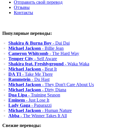
Отправить свой перевод
Отзывы
Контакты
Популярные переводы:
Shakira & Burna Boy
- Dai Dai
Michael Jackson
- Billie Jean
Cameron Whitcomb
- The Hard Way
Temper City
- Self Aware
Shakira feat. Freshlyground
- Waka Waka
Michael Jackson
- Beat It
DA TI
- Take Me There
Rammstein
- Du Hast
Michael Jackson
- They Don't Care About Us
Michael Jackson
- Dirty Diana
Dua Lipa
- Training Season
Eminem
- Just Lose It
Lady Gaga
- Paparazzi
Michael Jackson
- Human Nature
Abba
- The Winner Takes It All
Свежие переводы: