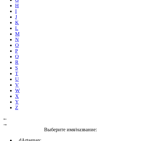
H
I
J
K
L
M
N
O
P
Q
R
S
T
U
V
W
X
Y
Z
←
→
Выберите имя/название:
dArtagnan: