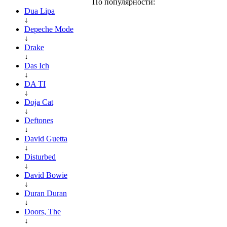
По популярности:
Dua Lipa
↓
Depeche Mode
↓
Drake
↓
Das Ich
↓
DA TI
↓
Doja Cat
↓
Deftones
↓
David Guetta
↓
Disturbed
↓
David Bowie
↓
Duran Duran
↓
Doors, The
↓