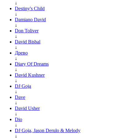
↓
Destiny's Child
↓
Damiano David
↓
Don Toliver
↓
David Bisbal
↓
Древо
↓
Diary Of Dreams
↓
David Kushner
↓
DJ Goja
↓
Dave
↓
David Usher
↓
Dio
↓
DJ Goja, Jason Derulo & Melody
↓