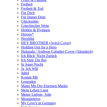
Freiheit
Freiheit & Tod
Für Dich
Für Immer Dein
Glücksritter
Griechischer Wein
Helden & Hymnen
Heroes*
Herzblut
HEY BROTHER (Avicii Cover)
Holding Out for a Hero
Hulapalu / Andreas Gabalier-Cover (Akustisch)
Ich Blick' Nicht Zurück
Ich Steh' Dir Bei
In Jener Nacht
Ja, Ich Will
Jubel
Komm Mit
Legenden
Mann Mit Der Eisernen Maske
Mеin Leben Lang
Meine Liebste, Jolie
Mosqueteros
My Love's in Germany