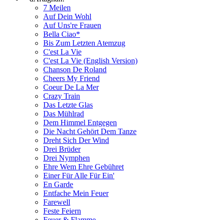
7 Meilen
Auf Dein Wohl
Auf Uns're Frauen
Bella Ciao*
Bis Zum Letzten Atemzug
C'est La Vie
C'est La Vie (English Version)
Chanson De Roland
Cheers My Friend
Coeur De La Mer
Crazy Train
Das Letzte Glas
Das Mühlrad
Dem Himmel Entgegen
Die Nacht Gehört Dem Tanze
Dreht Sich Der Wind
Drei Brüder
Drei Nymphen
Ehre Wem Ehre Gebühret
Einer Für Alle Für Ein'
En Garde
Entfache Mein Feuer
Farewell
Feste Feiern
Feuer & Flamme