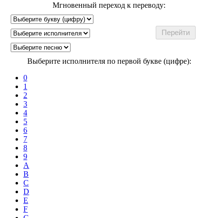
Мгновенный переход к переводу:
Выберите исполнителя по первой букве (цифре):
0
1
2
3
4
5
6
7
8
9
A
B
C
D
E
F
G