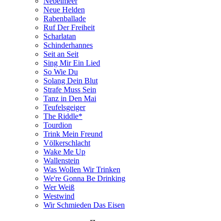
Nebelmeer
Neue Helden
Rabenballade
Ruf Der Freiheit
Scharlatan
Schinderhannes
Seit an Seit
Sing Mir Ein Lied
So Wie Du
Solang Dein Blut
Strafe Muss Sein
Tanz in Den Mai
Teufelsgeiger
The Riddle*
Tourdion
Trink Mein Freund
Völkerschlacht
Wake Me Up
Wallenstein
Was Wollen Wir Trinken
We're Gonna Be Drinking
Wer Weiß
Westwind
Wir Schmieden Das Eisen