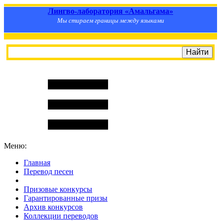
Лингво-лаборатория «Амальгама»
Мы стираем границы между языками
Меню:
Главная
Перевод песен
S
m
i
l
e
R
a
t
e
Призовые конкурсы
Гарантированные призы
Архив конкурсов
Коллекции переводов