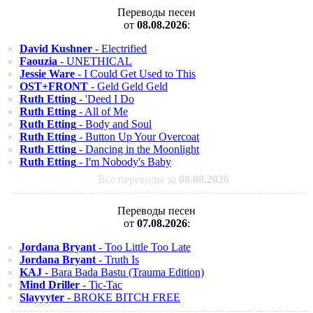
Переводы песен
от
08.08.2026
:
David Kushner
- Electrified
Faouzia
- UNETHICAL
Jessie Ware
- I Could Get Used to This
OST+FRONT
- Geld Geld Geld
Ruth Etting
- 'Deed I Do
Ruth Etting
- All of Me
Ruth Etting
- Body and Soul
Ruth Etting
- Button Up Your Overcoat
Ruth Etting
- Dancing in the Moonlight
Ruth Etting
- I'm Nobody's Baby
Все переводы за
08.08.2026
Переводы песен
от
07.08.2026
:
Jordana Bryant
- Too Little Too Late
Jordana Bryant
- Truth Is
KAJ
- Bara Bada Bastu (Trauma Edition)
Mind Driller
- Tic-Tac
Slayyyter
- BROKE BITCH FREE