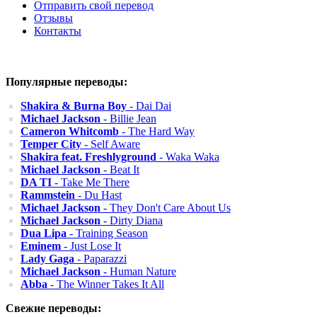
Отправить свой перевод
Отзывы
Контакты
Популярные переводы:
Shakira & Burna Boy
- Dai Dai
Michael Jackson
- Billie Jean
Cameron Whitcomb
- The Hard Way
Temper City
- Self Aware
Shakira feat. Freshlyground
- Waka Waka
Michael Jackson
- Beat It
DA TI
- Take Me There
Rammstein
- Du Hast
Michael Jackson
- They Don't Care About Us
Michael Jackson
- Dirty Diana
Dua Lipa
- Training Season
Eminem
- Just Lose It
Lady Gaga
- Paparazzi
Michael Jackson
- Human Nature
Abba
- The Winner Takes It All
Свежие переводы: