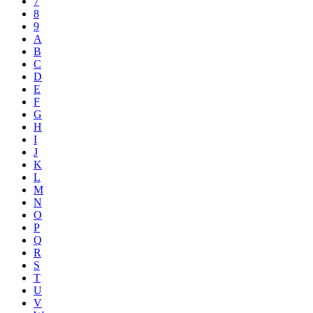
7
8
9
A
B
C
D
E
F
G
H
I
J
K
L
M
N
O
P
Q
R
S
T
U
V