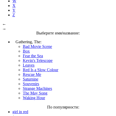
W
X
Y
Z
←
→
Выберите имя/название:
Gathering, The:
Bad Movie Scene
Box
Fear the Sea
Kevin's Telescope
Leaves
Red Is a Slow Colour
Rescue Me
Saturnine
Souvenirs
Strange Machines
The May Song
Waking Hour
По популярности:
girl in red