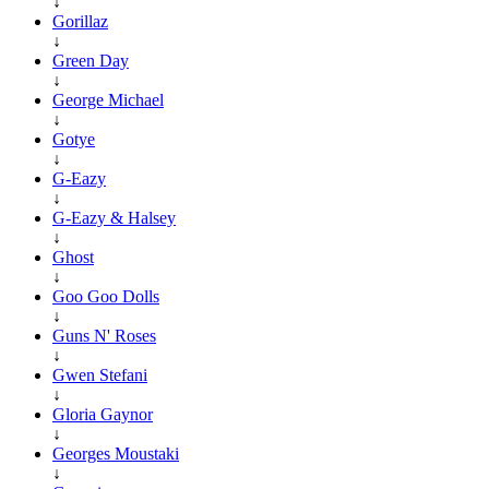
↓
Gorillaz
↓
Green Day
↓
George Michael
↓
Gotye
↓
G-Eazy
↓
G-Eazy & Halsey
↓
Ghost
↓
Goo Goo Dolls
↓
Guns N' Roses
↓
Gwen Stefani
↓
Gloria Gaynor
↓
Georges Moustaki
↓