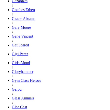
Gazapizm
↓
Goethes Erben
↓
Gracie Abrams
↓
Gary Moore
↓
Gene Vincent
↓
Get Scared
↓
Gigi Perez
↓
Girls Aloud
↓
Gloryhammer
↓
Gym Class Heroes
↓
Garou
↓
Glass Animals
↓
Glee Cast