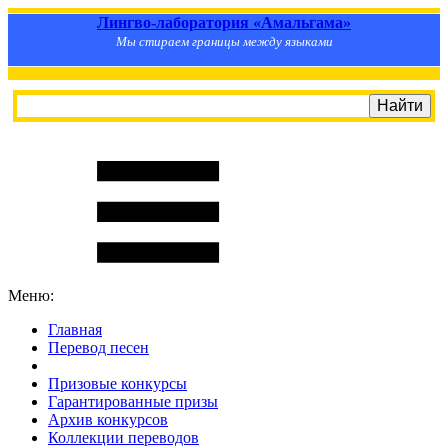
Лингво-лаборатория «Амальгама»
Мы стираем границы между языками
Меню:
Главная
Перевод песен
S
m
i
l
e
R
a
t
e
Призовые конкурсы
Гарантированные призы
Архив конкурсов
Коллекции переводов