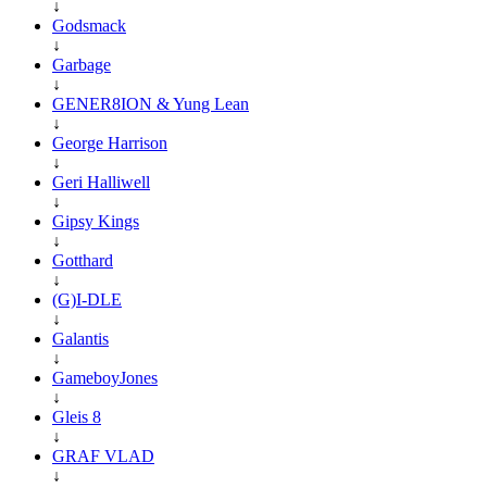
↓
Godsmack
↓
Garbage
↓
GENER8ION & Yung Lean
↓
George Harrison
↓
Geri Halliwell
↓
Gipsy Kings
↓
Gotthard
↓
(G)I-DLE
↓
Galantis
↓
GameboyJones
↓
Gleis 8
↓
GRAF VLAD
↓