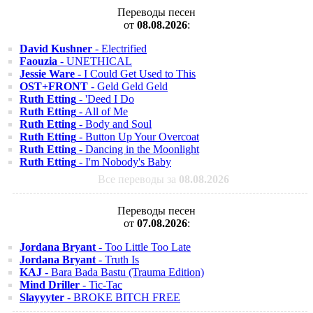
Переводы песен
от
08.08.2026
:
David Kushner
- Electrified
Faouzia
- UNETHICAL
Jessie Ware
- I Could Get Used to This
OST+FRONT
- Geld Geld Geld
Ruth Etting
- 'Deed I Do
Ruth Etting
- All of Me
Ruth Etting
- Body and Soul
Ruth Etting
- Button Up Your Overcoat
Ruth Etting
- Dancing in the Moonlight
Ruth Etting
- I'm Nobody's Baby
Все переводы за
08.08.2026
Переводы песен
от
07.08.2026
:
Jordana Bryant
- Too Little Too Late
Jordana Bryant
- Truth Is
KAJ
- Bara Bada Bastu (Trauma Edition)
Mind Driller
- Tic-Tac
Slayyyter
- BROKE BITCH FREE