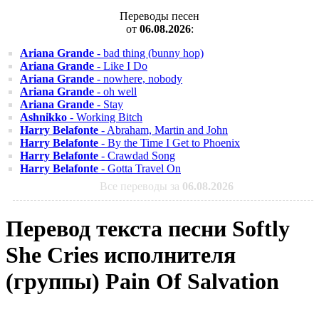
Переводы песен
от
06.08.2026
:
Ariana Grande
- bad thing (bunny hop)
Ariana Grande
- Like I Do
Ariana Grande
- nowhere, nobody
Ariana Grande
- oh well
Ariana Grande
- Stay
Ashnikko
- Working Bitch
Harry Belafonte
- Abraham, Martin and John
Harry Belafonte
- By the Time I Get to Phoenix
Harry Belafonte
- Crawdad Song
Harry Belafonte
- Gotta Travel On
Все переводы за
06.08.2026
Перевод текста песни Softly
She Cries исполнителя
(группы) Pain Of Salvation