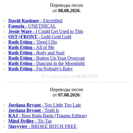
Переводы песен
от
08.08.2026
:
David Kushner
- Electrified
Faouzia
- UNETHICAL
Jessie Ware
- I Could Get Used to This
OST+FRONT
- Geld Geld Geld
Ruth Etting
- 'Deed I Do
Ruth Etting
- All of Me
Ruth Etting
- Body and Soul
Ruth Etting
- Button Up Your Overcoat
Ruth Etting
- Dancing in the Moonlight
Ruth Etting
- I'm Nobody's Baby
Все переводы за
08.08.2026
Переводы песен
от
07.08.2026
:
Jordana Bryant
- Too Little Too Late
Jordana Bryant
- Truth Is
KAJ
- Bara Bada Bastu (Trauma Edition)
Mind Driller
- Tic-Tac
Slayyyter
- BROKE BITCH FREE