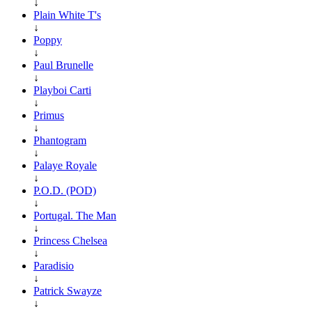
↓
Plain White T's
↓
Poppy
↓
Paul Brunelle
↓
Playboi Carti
↓
Primus
↓
Phantogram
↓
Palaye Royale
↓
P.O.D. (POD)
↓
Portugal. The Man
↓
Princess Chelsea
↓
Paradisio
↓
Patrick Swayze
↓