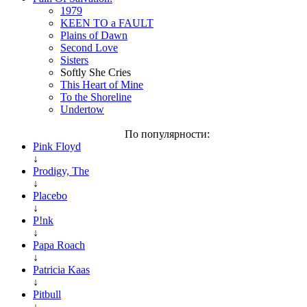
1979
KEEN TO a FAULT
Plains of Dawn
Second Love
Sisters
Softly She Cries
This Heart of Mine
To the Shoreline
Undertow
По популярности:
Pink Floyd
↓
Prodigy, The
↓
Placebo
↓
P!nk
↓
Papa Roach
↓
Patricia Kaas
↓
Pitbull
↓