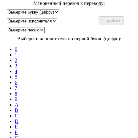
Мгновенный переход к переводу:
Выберите исполнителя по первой букве (цифре):
0
1
2
3
4
5
6
7
8
9
A
B
C
D
E
F
G