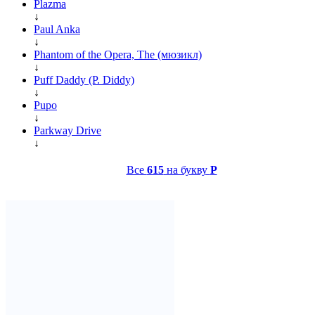
Plazma
↓
Paul Anka
↓
Phantom of the Opera, The (мюзикл)
↓
Puff Daddy (P. Diddy)
↓
Pupo
↓
Parkway Drive
↓
Все
615
на букву
P