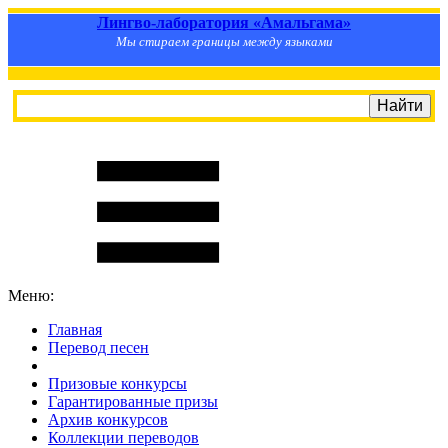
Лингво-лаборатория «Амальгама»
Мы стираем границы между языками
Меню:
Главная
Перевод песен
S
m
i
l
e
R
a
t
e
Призовые конкурсы
Гарантированные призы
Архив конкурсов
Коллекции переводов