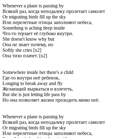
Whenever a plane is passing by
Всякий раз, когда неподалеку пролетает самолет
Or migrating birds fill up the sky
Или перелетные птицы заполняют небеса,
Something is aching deep inside
Что-то терзает её глубоко внутри.
She doesn't know why but
Она не знает почему, но
Softly she cries [x2]
Она тихо плачет. [x2]
Somewhere inside her there's a child
Где-то внутри неё ребенок,
Longing to break away and fly
Желающий вырваться и взлететь,
But she is just letting life pass by
Но она позволяет жизни проходить мимо неё.
Whenever a plane is passing by
Всякий раз, когда неподалеку пролетает самолет
Or migrating birds fill up the sky
Или перелетные птицы заполняют небеса,