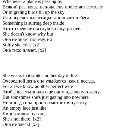
Whenever a plane is passing by
Всякий раз, когда неподалеку пролетает самолет
Or migrating birds fill up the sky
Или перелетные птицы заполняют небеса,
Something is stirring deep inside
Что-то шевелится глубоко внутри неё.
She doesn't know why but
Она не знает почему, но
Softly she cries [x2]
Она тихо плачет. [x2]
She wears that smile another day in life
Очередной день она улыбается, как и всегда,
For all we know another perfect wife
Чтобы все мы знали еще одну идеальную жену.
But sometimes she's just gazing into nowhere
Но иногда она просто смотрит в пустоту.
An empty face just like
Лицо словно пустое,
She's not there! [x2]
Она не здесь! [x2]