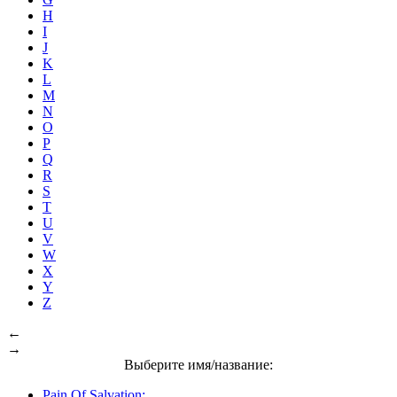
H
I
J
K
L
M
N
O
P
Q
R
S
T
U
V
W
X
Y
Z
←
→
Выберите имя/название:
Pain Of Salvation: