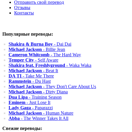
Отправить свой перевод
Отзывы
Контакты
Популярные переводы:
Shakira & Burna Boy
- Dai Dai
Michael Jackson
- Billie Jean
Cameron Whitcomb
- The Hard Way
Temper City
- Self Aware
Shakira feat. Freshlyground
- Waka Waka
Michael Jackson
- Beat It
DA TI
- Take Me There
Rammstein
- Du Hast
Michael Jackson
- They Don't Care About Us
Michael Jackson
- Dirty Diana
Dua Lipa
- Training Season
Eminem
- Just Lose It
Lady Gaga
- Paparazzi
Michael Jackson
- Human Nature
Abba
- The Winner Takes It All
Свежие переводы: