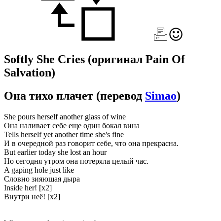
Softly She Cries
(оригинал Pain Of
Salvation)
Она тихо плачет
(перевод
Simao
)
She pours herself another glass of wine
Она наливает себе еще один бокал вина
Tells herself yet another time she's fine
И в очередной раз говорит себе, что она прекрасна.
But earlier today she lost an hour
Но сегодня утром она потеряла целый час.
A gaping hole just like
Словно зияющая дыра
Inside her! [x2]
Внутри неё! [x2]