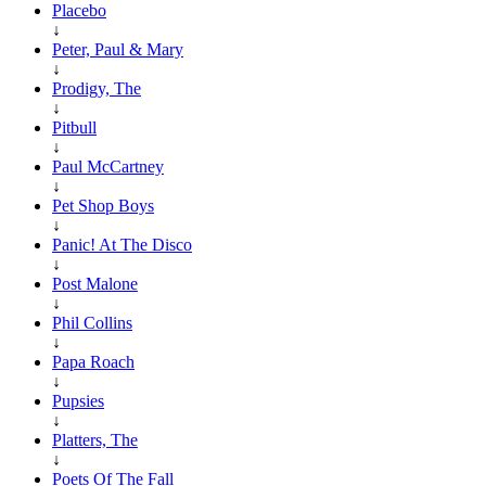
Placebo
↓
Peter, Paul & Mary
↓
Prodigy, The
↓
Pitbull
↓
Paul McCartney
↓
Pet Shop Boys
↓
Panic! At The Disco
↓
Post Malone
↓
Phil Collins
↓
Papa Roach
↓
Pupsies
↓
Platters, The
↓
Poets Of The Fall