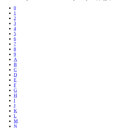
0
1
2
3
4
5
6
7
8
9
A
B
C
D
E
F
G
H
I
J
K
L
M
N