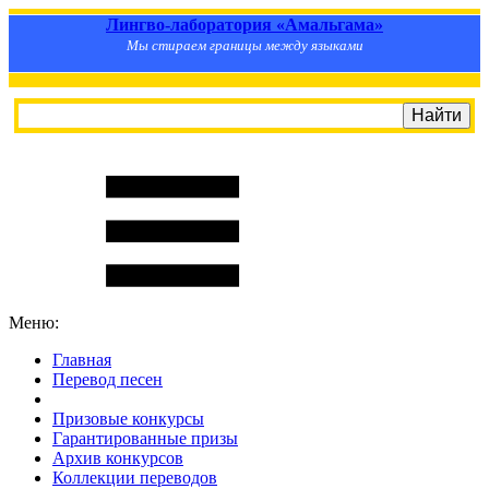
Лингво-лаборатория «Амальгама»
Мы стираем границы между языками
Меню:
Главная
Перевод песен
S
m
i
l
e
R
a
t
e
Призовые конкурсы
Гарантированные призы
Архив конкурсов
Коллекции переводов