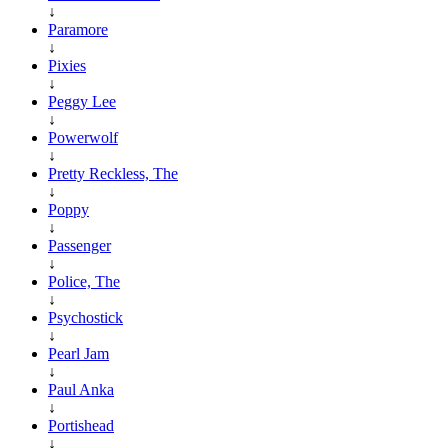
↓
Paramore
↓
Pixies
↓
Peggy Lee
↓
Powerwolf
↓
Pretty Reckless, The
↓
Poppy
↓
Passenger
↓
Police, The
↓
Psychostick
↓
Pearl Jam
↓
Paul Anka
↓
Portishead
↓