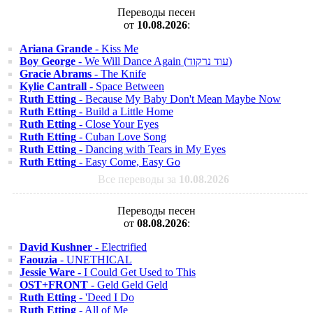
Переводы песен
от
10.08.2026
:
Ariana Grande
- Kiss Me
Boy George
- We Will Dance Again (עוד נרקוד)
Gracie Abrams
- The Knife
Kylie Cantrall
- Space Between
Ruth Etting
- Because My Baby Don't Mean Maybe Now
Ruth Etting
- Build a Little Home
Ruth Etting
- Close Your Eyes
Ruth Etting
- Cuban Love Song
Ruth Etting
- Dancing with Tears in My Eyes
Ruth Etting
- Easy Come, Easy Go
Все переводы за
10.08.2026
Переводы песен
от
08.08.2026
:
David Kushner
- Electrified
Faouzia
- UNETHICAL
Jessie Ware
- I Could Get Used to This
OST+FRONT
- Geld Geld Geld
Ruth Etting
- 'Deed I Do
Ruth Etting
- All of Me