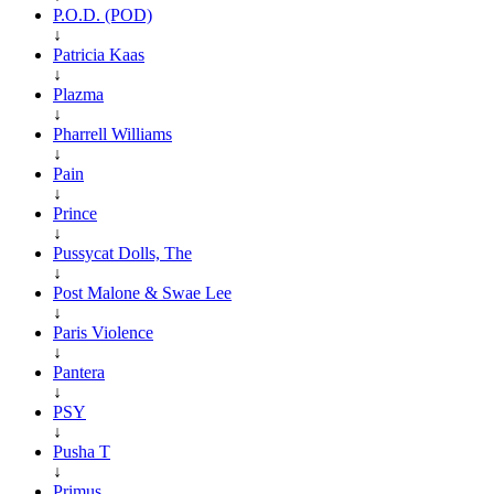
P.O.D. (POD)
↓
Patricia Kaas
↓
Plazma
↓
Pharrell Williams
↓
Pain
↓
Prince
↓
Pussycat Dolls, The
↓
Post Malone & Swae Lee
↓
Paris Violence
↓
Pantera
↓
PSY
↓
Pusha T
↓
Primus