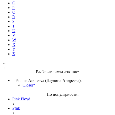
O
P
Q
R
S
T
U
V
W
X
Y
Z
←
→
Выберите имя/название:
Paulina Andreeva (Паулина Андреева):
Closer*
По популярности:
Pink Floyd
↓
P!nk
↓