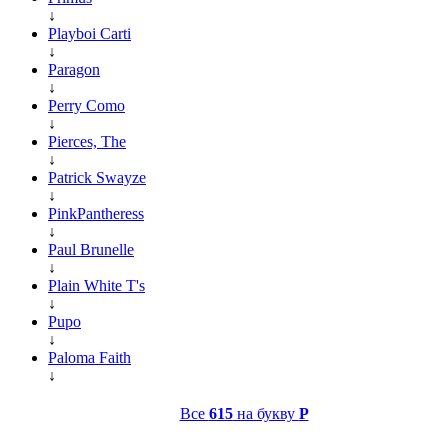
↓
Playboi Carti
↓
Paragon
↓
Perry Como
↓
Pierces, The
↓
Patrick Swayze
↓
PinkPantheress
↓
Paul Brunelle
↓
Plain White T's
↓
Pupo
↓
Paloma Faith
↓
Все
615
на букву
P