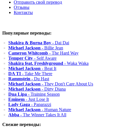
Отправить свой перевод
Отзывы
Контакты
Популярные переводы:
Shakira & Burna Boy
- Dai Dai
Michael Jackson
- Billie Jean
Cameron Whitcomb
- The Hard Way
Temper City
- Self Aware
Shakira feat. Freshlyground
- Waka Waka
Michael Jackson
- Beat It
DA TI
- Take Me There
Rammstein
- Du Hast
Michael Jackson
- They Don't Care About Us
Michael Jackson
- Dirty Diana
Dua Lipa
- Training Season
Eminem
- Just Lose It
Lady Gaga
- Paparazzi
Michael Jackson
- Human Nature
Abba
- The Winner Takes It All
Свежие переводы: