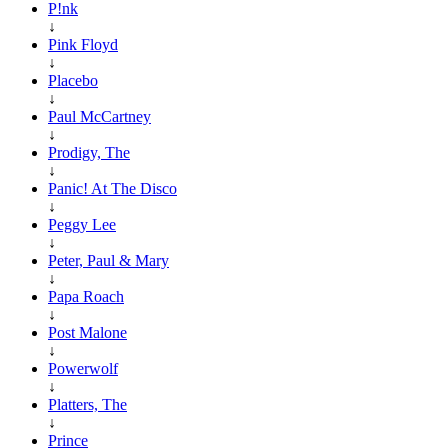
P!nk
↓
Pink Floyd
↓
Placebo
↓
Paul McCartney
↓
Prodigy, The
↓
Panic! At The Disco
↓
Peggy Lee
↓
Peter, Paul & Mary
↓
Papa Roach
↓
Post Malone
↓
Powerwolf
↓
Platters, The
↓
Prince