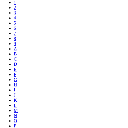
1
2
3
4
5
6
7
8
9
A
B
C
D
E
F
G
H
I
J
K
L
M
N
O
P