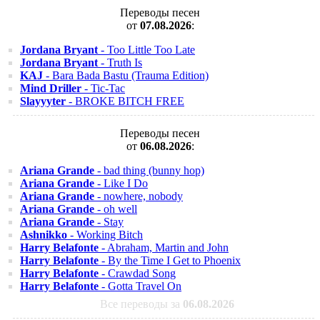
Переводы песен
от
07.08.2026
:
Jordana Bryant
- Too Little Too Late
Jordana Bryant
- Truth Is
KAJ
- Bara Bada Bastu (Trauma Edition)
Mind Driller
- Tic-Tac
Slayyyter
- BROKE BITCH FREE
Переводы песен
от
06.08.2026
:
Ariana Grande
- bad thing (bunny hop)
Ariana Grande
- Like I Do
Ariana Grande
- nowhere, nobody
Ariana Grande
- oh well
Ariana Grande
- Stay
Ashnikko
- Working Bitch
Harry Belafonte
- Abraham, Martin and John
Harry Belafonte
- By the Time I Get to Phoenix
Harry Belafonte
- Crawdad Song
Harry Belafonte
- Gotta Travel On
Все переводы за
06.08.2026