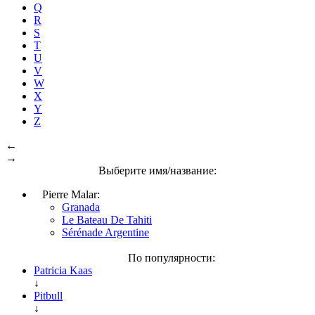
Q
R
S
T
U
V
W
X
Y
Z
←
→
Выберите имя/название:
Pierre Malar:
Granada
Le Bateau De Tahiti
Sérénade Argentine
По популярности:
Patricia Kaas
↓
Pitbull
↓