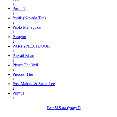
↓
Pusha T
↓
Panik (Nevada Tan)
↓
Paolo Meneguzzi
↓
Paragon
↓
PARTYNEXTDOOR
↓
Parvati Khan
↓
Pierce The Veil
↓
Pierces, The
↓
Post Malone & Swae Lee
↓
Primus
↓
Все
615
на букву
P