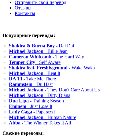
Отправить свой перевод
Отзывы
Контакты
Популярные переводы:
Shakira & Burna Boy
- Dai Dai
Michael Jackson
- Billie Jean
Cameron Whitcomb
- The Hard Way
Temper City
- Self Aware
Shakira feat. Freshlyground
- Waka Waka
Michael Jackson
- Beat It
DA TI
- Take Me There
Rammstein
- Du Hast
Michael Jackson
- They Don't Care About Us
Michael Jackson
- Dirty Diana
Dua Lipa
- Training Season
Eminem
- Just Lose It
Lady Gaga
- Paparazzi
Michael Jackson
- Human Nature
Abba
- The Winner Takes It All
Свежие переводы: