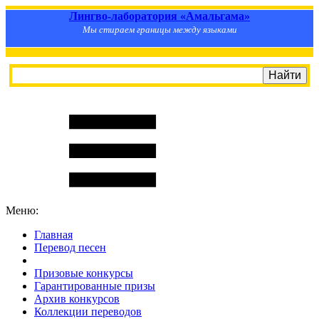
Лингво-лаборатория «Амальгама»
Мы стираем границы между языками
Меню:
Главная
Перевод песен
S
m
i
l
e
R
a
t
e
Призовые конкурсы
Гарантированные призы
Архив конкурсов
Коллекции переводов