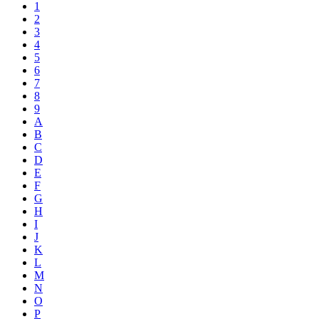
1
2
3
4
5
6
7
8
9
A
B
C
D
E
F
G
H
I
J
K
L
M
N
O
P