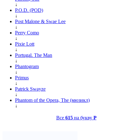
↓
P.O.D. (POD)
↓
Post Malone & Swae Lee
↓
Perry Como
↓
Pixie Lott
↓
Portugal. The Man
↓
Phantogram
↓
Primus
↓
Patrick Swayze
↓
Phantom of the Opera, The (мюзикл)
↓
Все
615
на букву
P