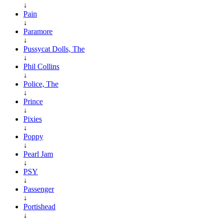
↓
Pain
↓
Paramore
↓
Pussycat Dolls, The
↓
Phil Collins
↓
Police, The
↓
Prince
↓
Pixies
↓
Poppy
↓
Pearl Jam
↓
PSY
↓
Passenger
↓
Portishead
↓