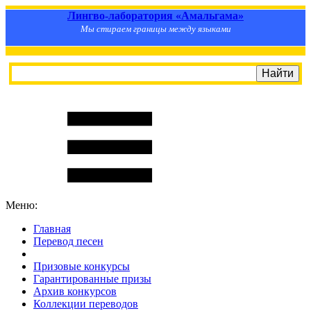
Лингво-лаборатория «Амальгама»
Мы стираем границы между языками
Меню:
Главная
Перевод песен
S
m
i
l
e
R
a
t
e
Призовые конкурсы
Гарантированные призы
Архив конкурсов
Коллекции переводов