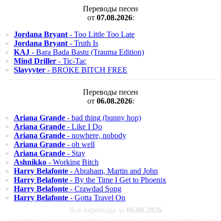
Переводы песен
от
07.08.2026
:
Jordana Bryant
- Too Little Too Late
Jordana Bryant
- Truth Is
KAJ
- Bara Bada Bastu (Trauma Edition)
Mind Driller
- Tic-Tac
Slayyyter
- BROKE BITCH FREE
Переводы песен
от
06.08.2026
:
Ariana Grande
- bad thing (bunny hop)
Ariana Grande
- Like I Do
Ariana Grande
- nowhere, nobody
Ariana Grande
- oh well
Ariana Grande
- Stay
Ashnikko
- Working Bitch
Harry Belafonte
- Abraham, Martin and John
Harry Belafonte
- By the Time I Get to Phoenix
Harry Belafonte
- Crawdad Song
Harry Belafonte
- Gotta Travel On
Все переводы за
06.08.2026