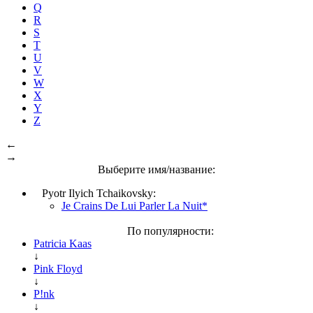
Q
R
S
T
U
V
W
X
Y
Z
←
→
Выберите имя/название:
Pyotr Ilyich Tchaikovsky:
Je Crains De Lui Parler La Nuit*
По популярности:
Patricia Kaas
↓
Pink Floyd
↓
P!nk
↓