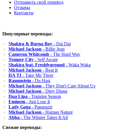
Отправить свой перевод
Отзывы
Контакты
Популярные переводы:
Shakira & Burna Boy
- Dai Dai
Michael Jackson
- Billie Jean
Cameron Whitcomb
- The Hard Way
Temper City
- Self Aware
Shakira feat. Freshlyground
- Waka Waka
Michael Jackson
- Beat It
DA TI
- Take Me There
Rammstein
- Du Hast
Michael Jackson
- They Don't Care About Us
Michael Jackson
- Dirty Diana
Dua Lipa
- Training Season
Eminem
- Just Lose It
Lady Gaga
- Paparazzi
Michael Jackson
- Human Nature
Abba
- The Winner Takes It All
Свежие переводы: