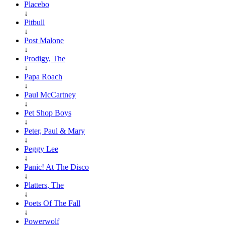
Placebo
↓
Pitbull
↓
Post Malone
↓
Prodigy, The
↓
Papa Roach
↓
Paul McCartney
↓
Pet Shop Boys
↓
Peter, Paul & Mary
↓
Peggy Lee
↓
Panic! At The Disco
↓
Platters, The
↓
Poets Of The Fall
↓
Powerwolf