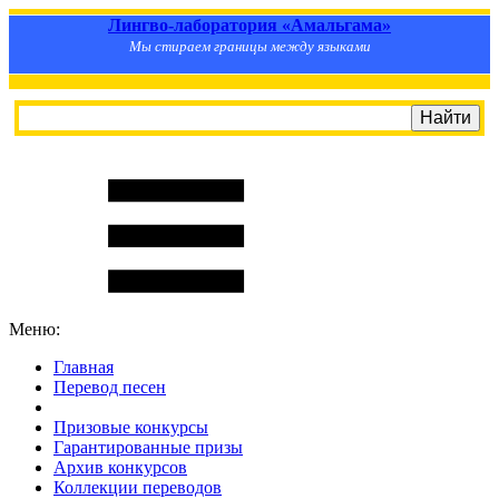
Лингво-лаборатория «Амальгама»
Мы стираем границы между языками
Меню:
Главная
Перевод песен
S
m
i
l
e
R
a
t
e
Призовые конкурсы
Гарантированные призы
Архив конкурсов
Коллекции переводов