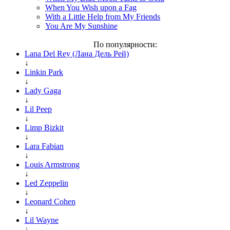
When You Wish upon a Fag
With a Little Help from My Friends
You Are My Sunshine
По популярности:
Lana Del Rey (Лана Дель Рей)
↓
Linkin Park
↓
Lady Gaga
↓
Lil Peep
↓
Limp Bizkit
↓
Lara Fabian
↓
Louis Armstrong
↓
Led Zeppelin
↓
Leonard Cohen
↓
Lil Wayne
↓