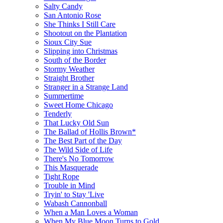
Salty Candy
San Antonio Rose
She Thinks I Still Care
Shootout on the Plantation
Sioux City Sue
Slipping into Christmas
South of the Border
Stormy Weather
Straight Brother
Stranger in a Strange Land
Summertime
Sweet Home Chicago
Tenderly
That Lucky Old Sun
The Ballad of Hollis Brown*
The Best Part of the Day
The Wild Side of Life
There's No Tomorrow
This Masquerade
Tight Rope
Trouble in Mind
Tryin' to Stay 'Live
Wabash Cannonball
When a Man Loves a Woman
When My Blue Moon Turns to Gold