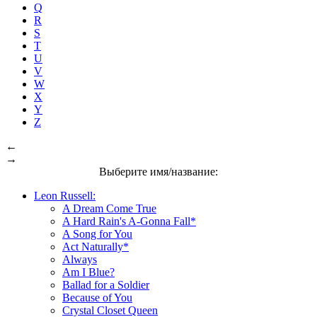
Q
R
S
T
U
V
W
X
Y
Z
←
→
Выберите имя/название:
Leon Russell:
A Dream Come True
A Hard Rain's A-Gonna Fall*
A Song for You
Act Naturally*
Always
Am I Blue?
Ballad for a Soldier
Because of You
Crystal Closet Queen