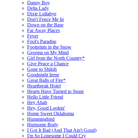
Danny Boy
Delta Lady
Dixie Lullabye
Don't Fence Me In
Down on the Base
Far Away Places
Fever
Fool's Paradise
Footprints in the Snow
Georgia on My Mind
Girl from the North Country*
Give Peace a Chance
Gone to Shiloh
Goodnight Irene
Great Balls of Fire*
Heartbreak Hotel
Hearts Have Turned to Stone
Hello Little Friend
Hey Ahab
Hey, Good Lookin'
Home Sweet Oklahoma
Hummingbird
Hurtsome Body
I Got It Bad (And That Ain't Good)
I'm So Lonesome I Could Cry