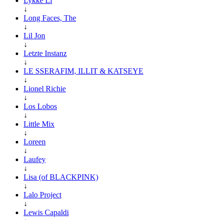
Lykke Li
↓
Long Faces, The
↓
Lil Jon
↓
Letzte Instanz
↓
LE SSERAFIM, ILLIT & KATSEYE
↓
Lionel Richie
↓
Los Lobos
↓
Little Mix
↓
Loreen
↓
Laufey
↓
Lisa (of BLACKPINK)
↓
Lalo Project
↓
Lewis Capaldi