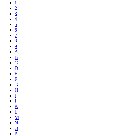
1
2
3
4
5
6
7
8
9
A
B
C
D
E
F
G
H
I
J
K
L
M
N
O
P