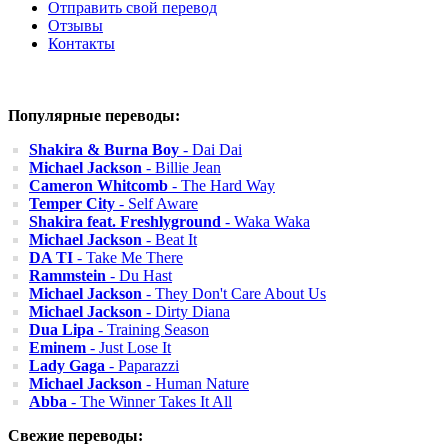
Отправить свой перевод
Отзывы
Контакты
Популярные переводы:
Shakira & Burna Boy
- Dai Dai
Michael Jackson
- Billie Jean
Cameron Whitcomb
- The Hard Way
Temper City
- Self Aware
Shakira feat. Freshlyground
- Waka Waka
Michael Jackson
- Beat It
DA TI
- Take Me There
Rammstein
- Du Hast
Michael Jackson
- They Don't Care About Us
Michael Jackson
- Dirty Diana
Dua Lipa
- Training Season
Eminem
- Just Lose It
Lady Gaga
- Paparazzi
Michael Jackson
- Human Nature
Abba
- The Winner Takes It All
Свежие переводы: