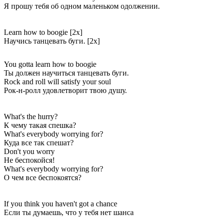
Я прошу тебя об одном маленьком одолжении.
Learn how to boogie [2x]
Научись танцевать буги. [2x]
You gotta learn how to boogie
Ты должен научиться танцевать буги.
Rock and roll will satisfy your soul
Рок-н-ролл удовлетворит твою душу.
What's the hurry?
К чему такая спешка?
What's everybody worrying for?
Куда все так спешат?
Don't you worry
Не беспокойся!
What's everybody worrying for?
О чем все беспокоятся?
If you think you haven't got a chance
Если ты думаешь, что у тебя нет шанса