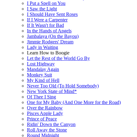
I Put a Spell on You
I Saw the Light
I Should Have Sent Roses
If I Were a Carpenter
If It Wasn't for Bad
In the Hands of Angels
Jambalaya (On the Bayou)
Jimmie Rodgers' Dream
Lady in Waiting
Learn How to Boogie
Let the Rest of the World Go By
Lost Highway
Mandalay Again
Monkey Suit
My Kind of Hell
Never Too Old (To Hold Somebody)
New York State of Mind*
Of Thee I Sing
One for My Baby (And One More for the Road)
Over the Rainbow
Pisces Apple Lady
Prince of Peace
Ridin' Down the Canyon
Roll Away the Stone
Round Midnight