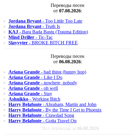
Переводы песен
от
07.08.2026
:
Jordana Bryant
- Too Little Too Late
Jordana Bryant
- Truth Is
KAJ
- Bara Bada Bastu (Trauma Edition)
Mind Driller
- Tic-Tac
Slayyyter
- BROKE BITCH FREE
Переводы песен
от
06.08.2026
:
Ariana Grande
- bad thing (bunny hop)
Ariana Grande
- Like I Do
Ariana Grande
- nowhere, nobody
Ariana Grande
- oh well
Ariana Grande
- Stay
Ashnikko
- Working Bitch
Harry Belafonte
- Abraham, Martin and John
Harry Belafonte
- By the Time I Get to Phoenix
Harry Belafonte
- Crawdad Song
Harry Belafonte
- Gotta Travel On
Все переводы за
06.08.2026