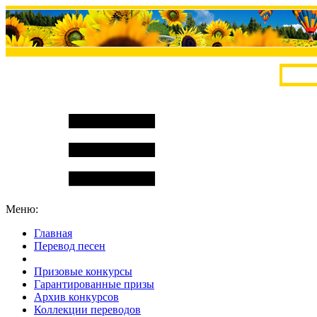
Меню:
Главная
Перевод песен
S
m
i
l
e
R
a
t
e
Призовые конкурсы
Гарантированные призы
Архив конкурсов
Коллекции переводов