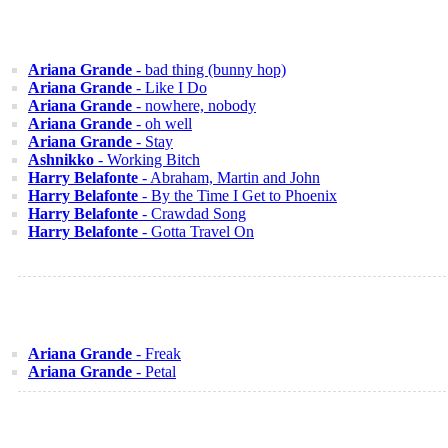
Ariana Grande
- bad thing (bunny hop)
Ariana Grande
- Like I Do
Ariana Grande
- nowhere, nobody
Ariana Grande
- oh well
Ariana Grande
- Stay
Ashnikko
- Working Bitch
Harry Belafonte
- Abraham, Martin and John
Harry Belafonte
- By the Time I Get to Phoenix
Harry Belafonte
- Crawdad Song
Harry Belafonte
- Gotta Travel On
Ariana Grande
- Freak
Ariana Grande
- Petal