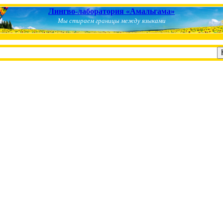
Лингво-лаборатория «Амальгама»
Мы стираем границы между языками