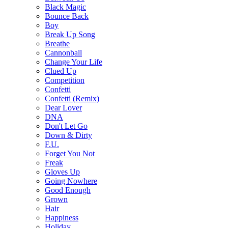
Black Magic
Bounce Back
Boy
Break Up Song
Breathe
Cannonball
Change Your Life
Clued Up
Competition
Confetti
Confetti (Remix)
Dear Lover
DNA
Don't Let Go
Down & Dirty
F.U.
Forget You Not
Freak
Gloves Up
Going Nowhere
Good Enough
Grown
Hair
Happiness
Holiday