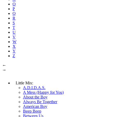
O
P
Q
R
S
T
U
V
W
X
Y
Z
←
→
Little Mix:
A.D.I.D.A.S.
A Mess (Happy for You)
About the Boy
Always Be Together
American Boy
Beep Beep
Between Us