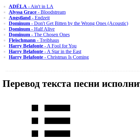
ADÉLA
- Ain't in LA
Alyssa Grace
- Bloodstream
Angstland
- Endzeit
Dominum
- Don't Get Bitten by the Wrong Ones (Acoustic)
Dominum
- Half Alive
Dominum
- The Chosen Ones
Fleischmann
- Treibhaus
Harry Belafonte
- A Fool for You
Harry Belafonte
- A Star in the East
Harry Belafonte
- Christmas Is Coming
Перевод текста песни исполни