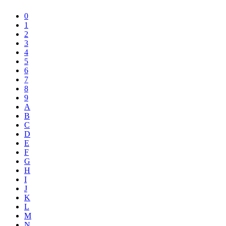
0
1
2
3
4
5
6
7
8
9
A
B
C
D
E
F
G
H
I
J
K
L
M
N