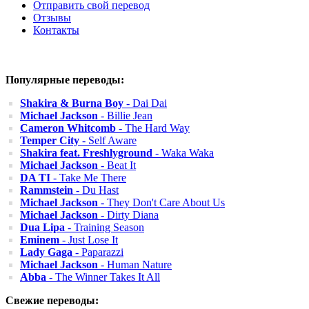
Отправить свой перевод
Отзывы
Контакты
Популярные переводы:
Shakira & Burna Boy
- Dai Dai
Michael Jackson
- Billie Jean
Cameron Whitcomb
- The Hard Way
Temper City
- Self Aware
Shakira feat. Freshlyground
- Waka Waka
Michael Jackson
- Beat It
DA TI
- Take Me There
Rammstein
- Du Hast
Michael Jackson
- They Don't Care About Us
Michael Jackson
- Dirty Diana
Dua Lipa
- Training Season
Eminem
- Just Lose It
Lady Gaga
- Paparazzi
Michael Jackson
- Human Nature
Abba
- The Winner Takes It All
Свежие переводы: