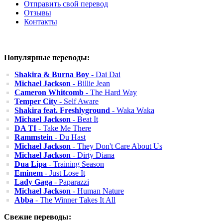
Отправить свой перевод
Отзывы
Контакты
Популярные переводы:
Shakira & Burna Boy
- Dai Dai
Michael Jackson
- Billie Jean
Cameron Whitcomb
- The Hard Way
Temper City
- Self Aware
Shakira feat. Freshlyground
- Waka Waka
Michael Jackson
- Beat It
DA TI
- Take Me There
Rammstein
- Du Hast
Michael Jackson
- They Don't Care About Us
Michael Jackson
- Dirty Diana
Dua Lipa
- Training Season
Eminem
- Just Lose It
Lady Gaga
- Paparazzi
Michael Jackson
- Human Nature
Abba
- The Winner Takes It All
Свежие переводы: