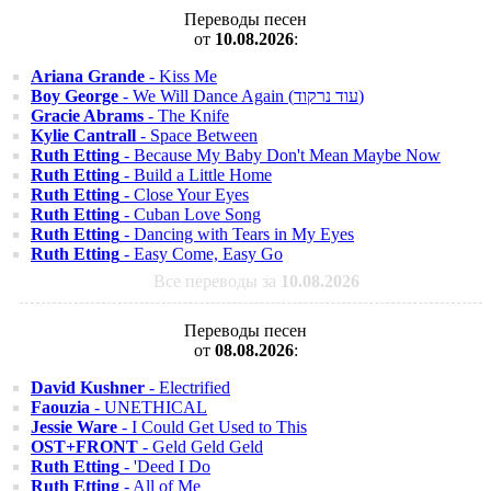
Переводы песен
от
10.08.2026
:
Ariana Grande
- Kiss Me
Boy George
- We Will Dance Again (עוד נרקוד)
Gracie Abrams
- The Knife
Kylie Cantrall
- Space Between
Ruth Etting
- Because My Baby Don't Mean Maybe Now
Ruth Etting
- Build a Little Home
Ruth Etting
- Close Your Eyes
Ruth Etting
- Cuban Love Song
Ruth Etting
- Dancing with Tears in My Eyes
Ruth Etting
- Easy Come, Easy Go
Все переводы за
10.08.2026
Переводы песен
от
08.08.2026
:
David Kushner
- Electrified
Faouzia
- UNETHICAL
Jessie Ware
- I Could Get Used to This
OST+FRONT
- Geld Geld Geld
Ruth Etting
- 'Deed I Do
Ruth Etting
- All of Me