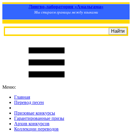
Лингво-лаборатория «Амальгама»
Мы стираем границы между языками
Меню:
Главная
Перевод песен
S
m
i
l
e
R
a
t
e
Призовые конкурсы
Гарантированные призы
Архив конкурсов
Коллекции переводов