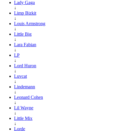
Lady Gaga
↓
Limp Bizkit
↓
Louis Armstrong
↓
Little Big
↓
Lara Fabian
↓
LP
↓
Lord Huron
↓
Luvcat
↓
Lindemann
↓
Leonard Cohen
↓
Lil Wayne
↓
Little Mix
↓
Lorde