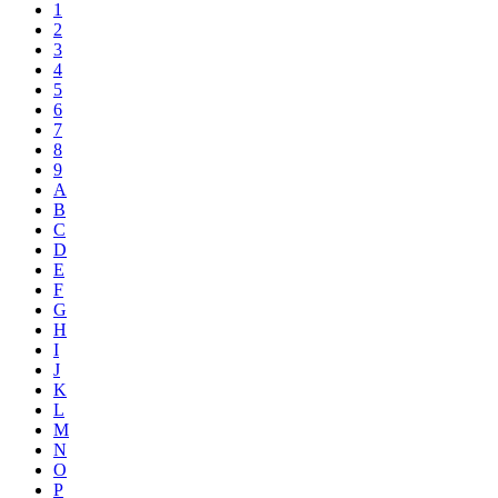
1
2
3
4
5
6
7
8
9
A
B
C
D
E
F
G
H
I
J
K
L
M
N
O
P