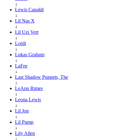
↓
Lewis Capaldi
↓
Lil Nas X
↓
Lil Uzi Vert
↓
Lordi
↓
Lukas Graham
↓
LaFee
↓
Last Shadow Puppets, The
↓
LeAnn Rimes
↓
Leona Lewis
↓
Lil Jon
↓
Lil Pump
↓
Lily Allen
↓