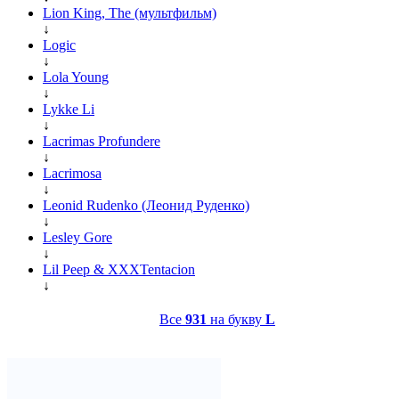
Lion King, The (мультфильм)
↓
Logic
↓
Lola Young
↓
Lykke Li
↓
Lacrimas Profundere
↓
Lacrimosa
↓
Leonid Rudenko (Леонид Руденко)
↓
Lesley Gore
↓
Lil Peep & XXXTentacion
↓
Все
931
на букву
L