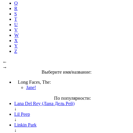
Q
R
S
T
U
V
W
X
Y
Z
←
→
Выберите имя/название:
Long Faces, The:
Jane!
По популярности:
Lana Del Rey (Лана Дель Рей)
↓
Lil Peep
↓
Linkin Park
↓