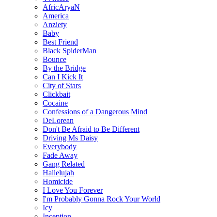
AfricAryaN
America
Anziety
Baby
Best Friend
Black SpiderMan
Bounce
By the Bridge
Can I Kick It
City of Stars
Clickbait
Cocaine
Confessions of a Dangerous Mind
DeLorean
Don't Be Afraid to Be Different
Driving Ms Daisy
Everybody
Fade Away
Gang Related
Hallelujah
Homicide
I Love You Forever
I'm Probably Gonna Rock Your World
Icy
Inception