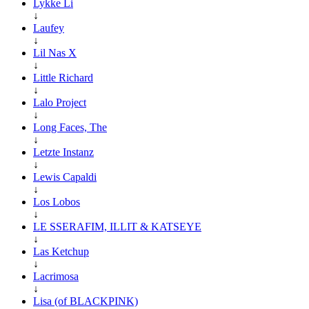
Lykke Li
↓
Laufey
↓
Lil Nas X
↓
Little Richard
↓
Lalo Project
↓
Long Faces, The
↓
Letzte Instanz
↓
Lewis Capaldi
↓
Los Lobos
↓
LE SSERAFIM, ILLIT & KATSEYE
↓
Las Ketchup
↓
Lacrimosa
↓
Lisa (of BLACKPINK)