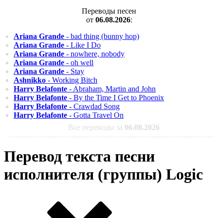
Переводы песен
от
06.08.2026
:
Ariana Grande
- bad thing (bunny hop)
Ariana Grande
- Like I Do
Ariana Grande
- nowhere, nobody
Ariana Grande
- oh well
Ariana Grande
- Stay
Ashnikko
- Working Bitch
Harry Belafonte
- Abraham, Martin and John
Harry Belafonte
- By the Time I Get to Phoenix
Harry Belafonte
- Crawdad Song
Harry Belafonte
- Gotta Travel On
Все переводы за
06.08.2026
Перевод текста песни
исполнителя (группы) Logic