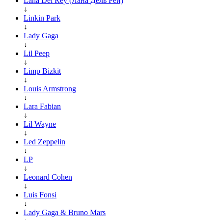
Lana Del Rey (Лана Дель Рей)
↓
Linkin Park
↓
Lady Gaga
↓
Lil Peep
↓
Limp Bizkit
↓
Louis Armstrong
↓
Lara Fabian
↓
Lil Wayne
↓
Led Zeppelin
↓
LP
↓
Leonard Cohen
↓
Luis Fonsi
↓
Lady Gaga & Bruno Mars