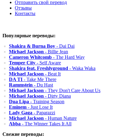
Отправить свой перевод
Отзывы
Контакты
Популярные переводы:
Shakira & Burna Boy
- Dai Dai
Michael Jackson
- Billie Jean
Cameron Whitcomb
- The Hard Way
Temper City
- Self Aware
Shakira feat. Freshlyground
- Waka Waka
Michael Jackson
- Beat It
DA TI
- Take Me There
Rammstein
- Du Hast
Michael Jackson
- They Don't Care About Us
Michael Jackson
- Dirty Diana
Dua Lipa
- Training Season
Eminem
- Just Lose It
Lady Gaga
- Paparazzi
Michael Jackson
- Human Nature
Abba
- The Winner Takes It All
Свежие переводы: