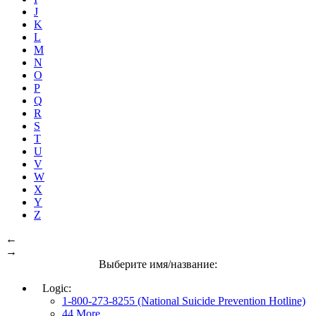
J
K
L
M
N
O
P
Q
R
S
T
U
V
W
X
Y
Z
←
→
Выберите имя/название:
Logic:
1-800-273-8255 (National Suicide Prevention Hotline)
44 More