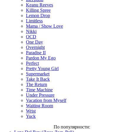
Keanu Reeves
Killing Spree
Lemon Drop
Limitless
Mama / Show Love
Nikki
OCD
One Day
Overnight
Paradise II
Pardon My Ego
Perfect
Pretty Young Girl
Supermarket
Take It Back
The Return
Time Machine
Under Pressure
Vacation from Myself
Waiting Room
Wrist
Yuck
По популярности: