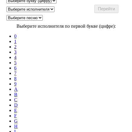
Выберите исполнителя по первой букве (цифре):
0
1
2
3
4
5
6
7
8
9
A
B
C
D
E
F
G
H
I