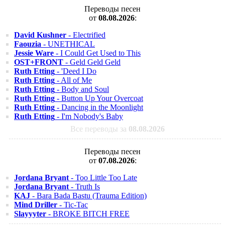
Переводы песен
от
08.08.2026
:
David Kushner
- Electrified
Faouzia
- UNETHICAL
Jessie Ware
- I Could Get Used to This
OST+FRONT
- Geld Geld Geld
Ruth Etting
- 'Deed I Do
Ruth Etting
- All of Me
Ruth Etting
- Body and Soul
Ruth Etting
- Button Up Your Overcoat
Ruth Etting
- Dancing in the Moonlight
Ruth Etting
- I'm Nobody's Baby
Все переводы за
08.08.2026
Переводы песен
от
07.08.2026
:
Jordana Bryant
- Too Little Too Late
Jordana Bryant
- Truth Is
KAJ
- Bara Bada Bastu (Trauma Edition)
Mind Driller
- Tic-Tac
Slayyyter
- BROKE BITCH FREE