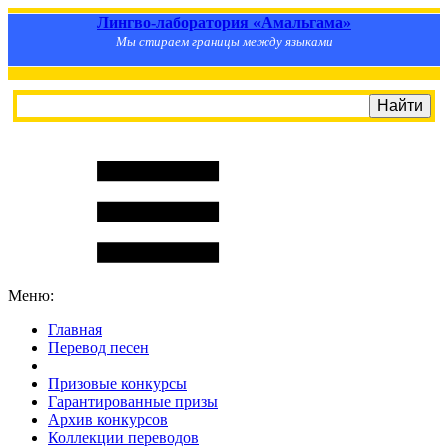
Лингво-лаборатория «Амальгама»
Мы стираем границы между языками
Меню:
Главная
Перевод песен
S
m
i
l
e
R
a
t
e
Призовые конкурсы
Гарантированные призы
Архив конкурсов
Коллекции переводов