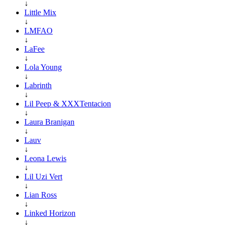
↓
Little Mix
↓
LMFAO
↓
LaFee
↓
Lola Young
↓
Labrinth
↓
Lil Peep & XXXTentacion
↓
Laura Branigan
↓
Lauv
↓
Leona Lewis
↓
Lil Uzi Vert
↓
Lian Ross
↓
Linked Horizon
↓