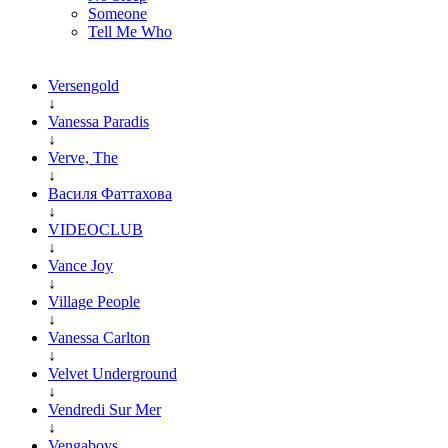
Someone
Tell Me Who
Versengold
↓
Vanessa Paradis
↓
Verve, The
↓
Василя Фаттахова
↓
VIDEOCLUB
↓
Vance Joy
↓
Village People
↓
Vanessa Carlton
↓
Velvet Underground
↓
Vendredi Sur Mer
↓
Vengaboys