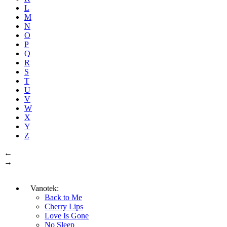
L
M
N
O
P
Q
R
S
T
U
V
W
X
Y
Z
←
→
Vanotek:
Back to Me
Cherry Lips
Love Is Gone
No Sleep