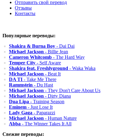
Отправить свой перевод
Отзывы
Контакты
Популярные переводы:
Shakira & Burna Boy
- Dai Dai
Michael Jackson
- Billie Jean
Cameron Whitcomb
- The Hard Way
Temper City
- Self Aware
Shakira feat. Freshlyground
- Waka Waka
Michael Jackson
- Beat It
DA TI
- Take Me There
Rammstein
- Du Hast
Michael Jackson
- They Don't Care About Us
Michael Jackson
- Dirty Diana
Dua Lipa
- Training Season
Eminem
- Just Lose It
Lady Gaga
- Paparazzi
Michael Jackson
- Human Nature
Abba
- The Winner Takes It All
Свежие переводы: