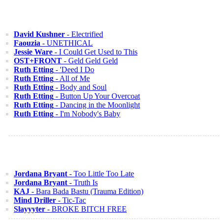
David Kushner
- Electrified
Faouzia
- UNETHICAL
Jessie Ware
- I Could Get Used to This
OST+FRONT
- Geld Geld Geld
Ruth Etting
- 'Deed I Do
Ruth Etting
- All of Me
Ruth Etting
- Body and Soul
Ruth Etting
- Button Up Your Overcoat
Ruth Etting
- Dancing in the Moonlight
Ruth Etting
- I'm Nobody's Baby
Jordana Bryant
- Too Little Too Late
Jordana Bryant
- Truth Is
KAJ
- Bara Bada Bastu (Trauma Edition)
Mind Driller
- Tic-Tac
Slayyyter
- BROKE BITCH FREE