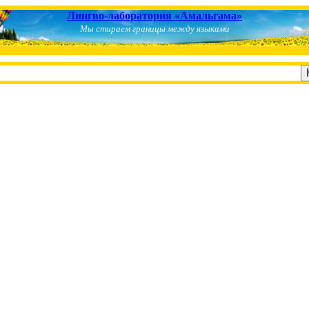
Лингво-лаборатория «Амальгама»
Мы стираем границы между языками