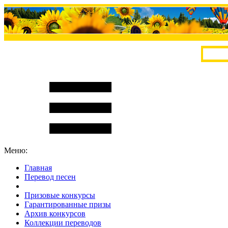
Меню:
Главная
Перевод песен
S
m
i
l
e
R
a
t
e
Призовые конкурсы
Гарантированные призы
Архив конкурсов
Коллекции переводов