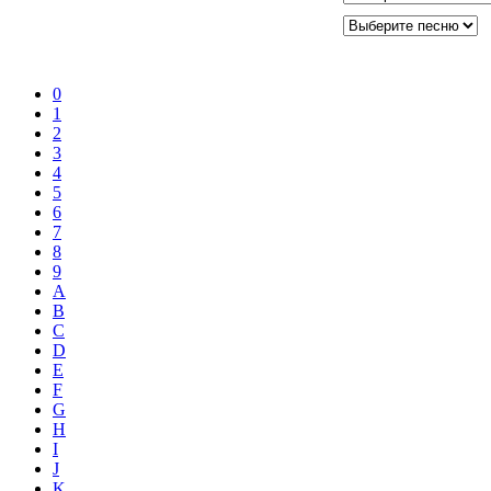
0
1
2
3
4
5
6
7
8
9
A
B
C
D
E
F
G
H
I
J
K