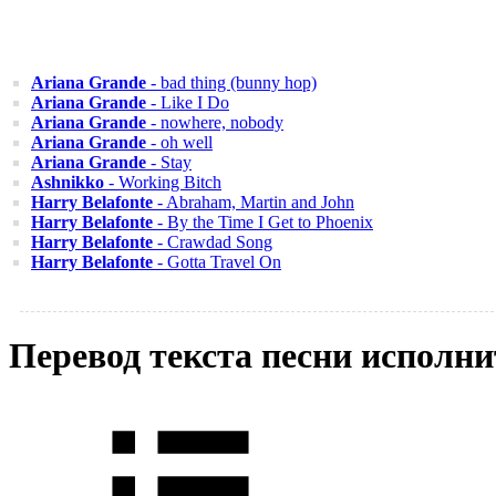
Ariana Grande
- bad thing (bunny hop)
Ariana Grande
- Like I Do
Ariana Grande
- nowhere, nobody
Ariana Grande
- oh well
Ariana Grande
- Stay
Ashnikko
- Working Bitch
Harry Belafonte
- Abraham, Martin and John
Harry Belafonte
- By the Time I Get to Phoenix
Harry Belafonte
- Crawdad Song
Harry Belafonte
- Gotta Travel On
Перевод текста песни исполни