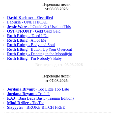
Переводы песен
от
08.08.2026
:
David Kushner
- Electrified
Faouzia
- UNETHICAL
Jessie Ware
- I Could Get Used to This
OST+FRONT
- Geld Geld Geld
Ruth Etting
- 'Deed I Do
Ruth Etting
- All of Me
Ruth Etting
- Body and Soul
Ruth Etting
- Button Up Your Overcoat
Ruth Etting
- Dancing in the Moonlight
Ruth Etting
- I'm Nobody's Baby
Все переводы за
08.08.2026
Переводы песен
от
07.08.2026
:
Jordana Bryant
- Too Little Too Late
Jordana Bryant
- Truth Is
KAJ
- Bara Bada Bastu (Trauma Edition)
Mind Driller
- Tic-Tac
Slayyyter
- BROKE BITCH FREE