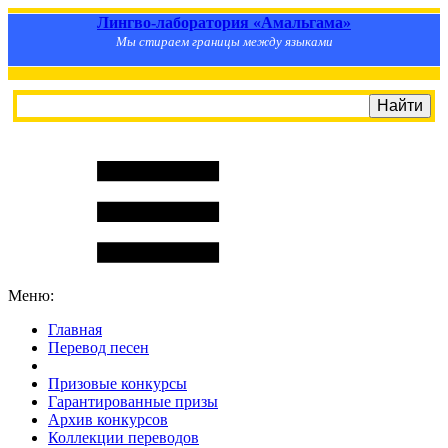
Лингво-лаборатория «Амальгама»
Мы стираем границы между языками
Меню:
Главная
Перевод песен
S
m
i
l
e
R
a
t
e
Призовые конкурсы
Гарантированные призы
Архив конкурсов
Коллекции переводов