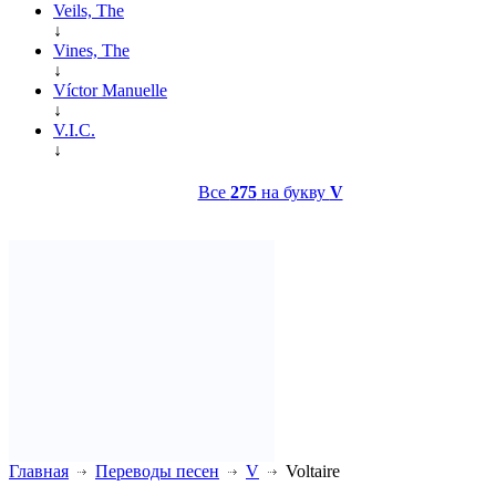
Veils, The
↓
Vines, The
↓
Víctor Manuelle
↓
V.I.C.
↓
Все
275
на букву
V
Главная
Переводы песен
V
Voltaire