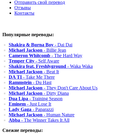
Отправить свой перевод
Отзывы
Контакты
Популярные переводы:
Shakira & Burna Boy
- Dai Dai
Michael Jackson
- Billie Jean
Cameron Whitcomb
- The Hard Way
Temper City
- Self Aware
Shakira feat. Freshlyground
- Waka Waka
Michael Jackson
- Beat It
DA TI
- Take Me There
Rammstein
- Du Hast
Michael Jackson
- They Don't Care About Us
Michael Jackson
- Dirty Diana
Dua Lipa
- Training Season
Eminem
- Just Lose It
Lady Gaga
- Paparazzi
Michael Jackson
- Human Nature
Abba
- The Winner Takes It All
Свежие переводы: