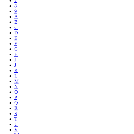
7
8
9
A
B
C
D
E
F
G
H
I
J
K
L
M
N
O
P
Q
R
S
T
U
V