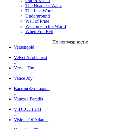
Out of Reach
The Headless Waltz
The Last Word
Underground
Wall of Pride
Welcome to the World
When You Evil
По популярности:
Versengold
↓
Velvet Acid Christ
↓
Verve, The
↓
Vance Joy
↓
Василя Фаттахова
↓
Vanessa Paradis
↓
VIDEOCLUB
↓
Visions Of Atlantis
↓