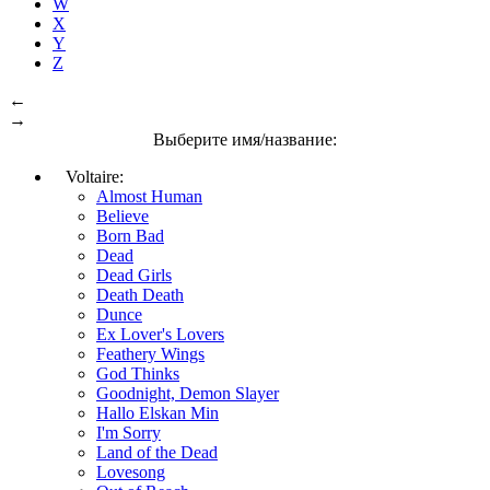
W
X
Y
Z
←
→
Выберите имя/название:
Voltaire:
Almost Human
Believe
Born Bad
Dead
Dead Girls
Death Death
Dunce
Ex Lover's Lovers
Feathery Wings
God Thinks
Goodnight, Demon Slayer
Hallo Elskan Min
I'm Sorry
Land of the Dead
Lovesong