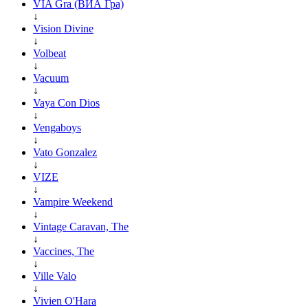
VIA Gra (ВИА Гра)
↓
Vision Divine
↓
Volbeat
↓
Vacuum
↓
Vaya Con Dios
↓
Vengaboys
↓
Vato Gonzalez
↓
VIZE
↓
Vampire Weekend
↓
Vintage Caravan, The
↓
Vaccines, The
↓
Ville Valo
↓
Vivien O'Hara