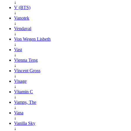
↓
V (BTS)
↓
Vanotek
↓
Vendaval
↓
Von Wegen Lisbeth
↓
Vast
↓
Vienna Teng
↓
Vincent Gross
↓
Visage
↓
Vitamin C
↓
Vamps, The
↓
Vana
↓
Vanilla Sky
↓