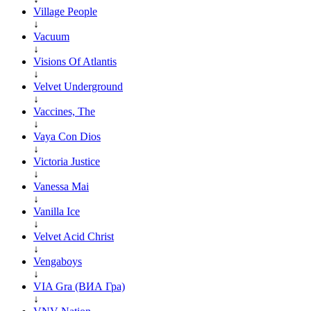
Village People
↓
Vacuum
↓
Visions Of Atlantis
↓
Velvet Underground
↓
Vaccines, The
↓
Vaya Con Dios
↓
Victoria Justice
↓
Vanessa Mai
↓
Vanilla Ice
↓
Velvet Acid Christ
↓
Vengaboys
↓
VIA Gra (ВИА Гра)
↓