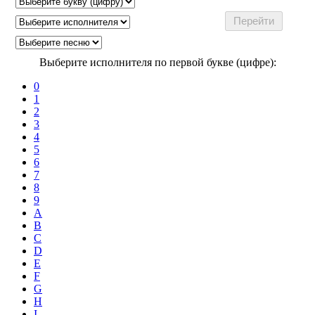
Выберите исполнителя по первой букве (цифре):
0
1
2
3
4
5
6
7
8
9
A
B
C
D
E
F
G
H
I