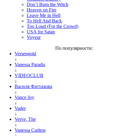
Don`t Burn the Witch
Heaven on Fire
Leave Me in Hell
To Hell And Back
Too Loud (For the Crowd)
USA for Satan
Voyeur
По популярности:
Versengold
↓
Vanessa Paradis
↓
VIDEOCLUB
↓
Василя Фаттахова
↓
Vance Joy
↓
Vader
↓
Verve, The
↓
Vanessa Carlton
↓