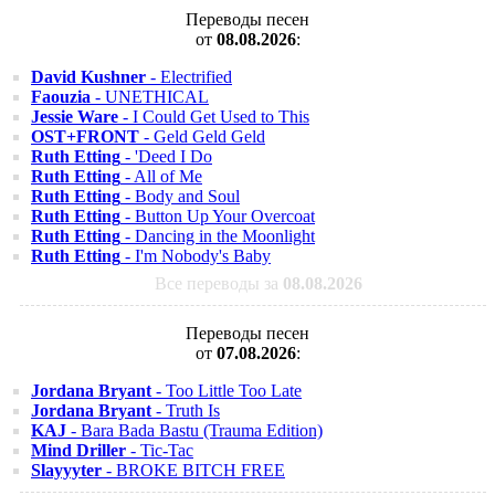
Переводы песен
от
08.08.2026
:
David Kushner
- Electrified
Faouzia
- UNETHICAL
Jessie Ware
- I Could Get Used to This
OST+FRONT
- Geld Geld Geld
Ruth Etting
- 'Deed I Do
Ruth Etting
- All of Me
Ruth Etting
- Body and Soul
Ruth Etting
- Button Up Your Overcoat
Ruth Etting
- Dancing in the Moonlight
Ruth Etting
- I'm Nobody's Baby
Все переводы за
08.08.2026
Переводы песен
от
07.08.2026
:
Jordana Bryant
- Too Little Too Late
Jordana Bryant
- Truth Is
KAJ
- Bara Bada Bastu (Trauma Edition)
Mind Driller
- Tic-Tac
Slayyyter
- BROKE BITCH FREE