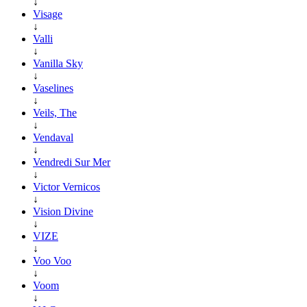
↓
Visage
↓
Valli
↓
Vanilla Sky
↓
Vaselines
↓
Veils, The
↓
Vendaval
↓
Vendredi Sur Mer
↓
Victor Vernicos
↓
Vision Divine
↓
VIZE
↓
Voo Voo
↓
Voom
↓