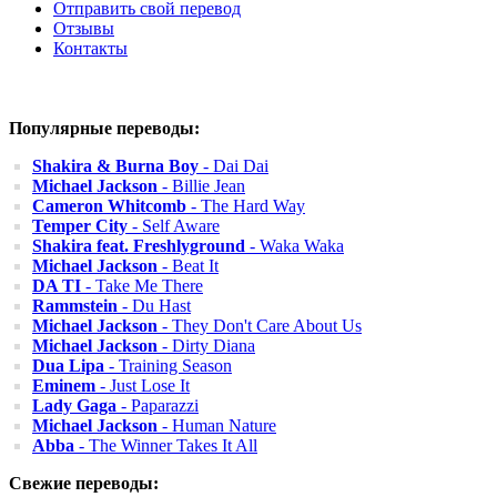
Отправить свой перевод
Отзывы
Контакты
Популярные переводы:
Shakira & Burna Boy
- Dai Dai
Michael Jackson
- Billie Jean
Cameron Whitcomb
- The Hard Way
Temper City
- Self Aware
Shakira feat. Freshlyground
- Waka Waka
Michael Jackson
- Beat It
DA TI
- Take Me There
Rammstein
- Du Hast
Michael Jackson
- They Don't Care About Us
Michael Jackson
- Dirty Diana
Dua Lipa
- Training Season
Eminem
- Just Lose It
Lady Gaga
- Paparazzi
Michael Jackson
- Human Nature
Abba
- The Winner Takes It All
Свежие переводы: