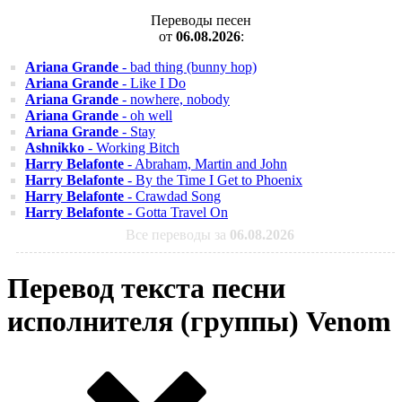
Переводы песен
от
06.08.2026
:
Ariana Grande
- bad thing (bunny hop)
Ariana Grande
- Like I Do
Ariana Grande
- nowhere, nobody
Ariana Grande
- oh well
Ariana Grande
- Stay
Ashnikko
- Working Bitch
Harry Belafonte
- Abraham, Martin and John
Harry Belafonte
- By the Time I Get to Phoenix
Harry Belafonte
- Crawdad Song
Harry Belafonte
- Gotta Travel On
Все переводы за
06.08.2026
Перевод текста песни
исполнителя (группы) Venom