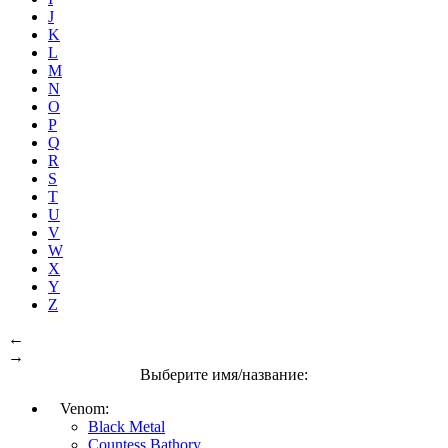
J
K
L
M
N
O
P
Q
R
S
T
U
V
W
X
Y
Z
←
→
Выберите имя/название:
Venom:
Black Metal
Countess Bathory