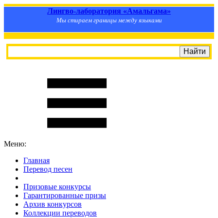
Лингво-лаборатория «Амальгама»
Мы стираем границы между языками
Меню:
Главная
Перевод песен
S
m
i
l
e
R
a
t
e
Призовые конкурсы
Гарантированные призы
Архив конкурсов
Коллекции переводов