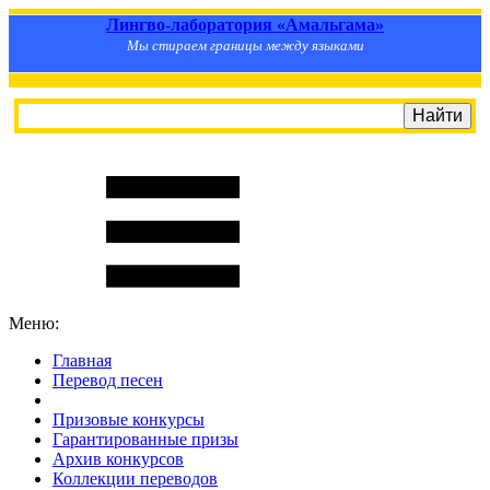
Лингво-лаборатория «Амальгама»
Мы стираем границы между языками
Меню:
Главная
Перевод песен
S
m
i
l
e
R
a
t
e
Призовые конкурсы
Гарантированные призы
Архив конкурсов
Коллекции переводов