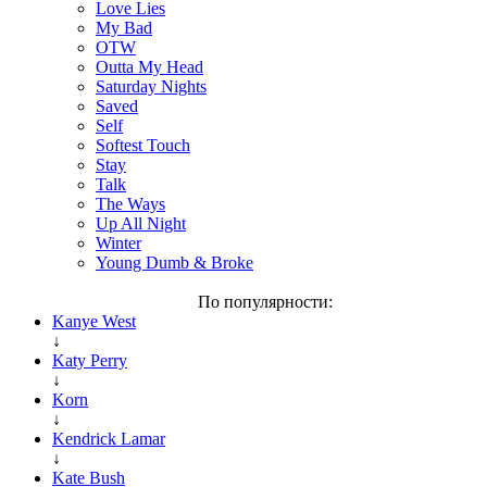
Love Lies
My Bad
OTW
Outta My Head
Saturday Nights
Saved
Self
Softest Touch
Stay
Talk
The Ways
Up All Night
Winter
Young Dumb & Broke
По популярности:
Kanye West
↓
Katy Perry
↓
Korn
↓
Kendrick Lamar
↓
Kate Bush