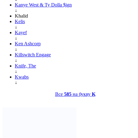
Kanye West & Ty Dolla $ign
↓
Khalid
Kelis
↓
Kayef
↓
Ken Ashcorp
↓
Killswitch Engage
↓
Knife, The
↓
Kwabs
↓
Все
585
на букву
K