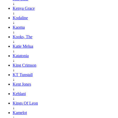
↓
Kenya Grace
↓
Kodaline
↓
Kaoma
↓
Kooks, The
↓
Katie Melua
↓
Katatonia
↓
King Crimson
↓
KT Tunstall
↓
Kent Jones
↓
Kehlani
↓
Kings Of Leon
↓
Kamelot
↓