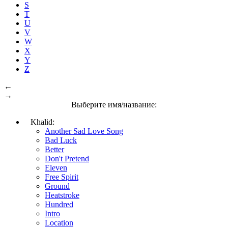
S
T
U
V
W
X
Y
Z
←
→
Выберите имя/название:
Khalid:
Another Sad Love Song
Bad Luck
Better
Don't Pretend
Eleven
Free Spirit
Ground
Heatstroke
Hundred
Intro
Location