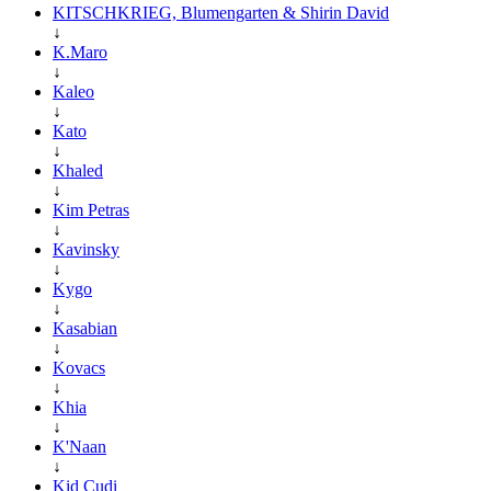
KITSCHKRIEG, Blumengarten & Shirin David
↓
K.Maro
↓
Kaleo
↓
Kato
↓
Khaled
↓
Kim Petras
↓
Kavinsky
↓
Kygo
↓
Kasabian
↓
Kovacs
↓
Khia
↓
K'Naan
↓
Kid Cudi