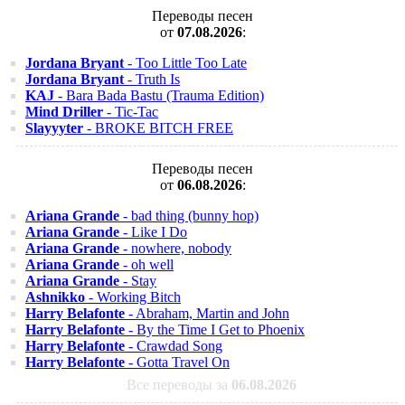
Переводы песен
от
07.08.2026
:
Jordana Bryant
- Too Little Too Late
Jordana Bryant
- Truth Is
KAJ
- Bara Bada Bastu (Trauma Edition)
Mind Driller
- Tic-Tac
Slayyyter
- BROKE BITCH FREE
Переводы песен
от
06.08.2026
:
Ariana Grande
- bad thing (bunny hop)
Ariana Grande
- Like I Do
Ariana Grande
- nowhere, nobody
Ariana Grande
- oh well
Ariana Grande
- Stay
Ashnikko
- Working Bitch
Harry Belafonte
- Abraham, Martin and John
Harry Belafonte
- By the Time I Get to Phoenix
Harry Belafonte
- Crawdad Song
Harry Belafonte
- Gotta Travel On
Все переводы за
06.08.2026