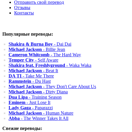
Отправить свой перевод
Отзывы
Контакты
Популярные переводы:
Shakira & Burna Boy
- Dai Dai
Michael Jackson
- Billie Jean
Cameron Whitcomb
- The Hard Way
Temper City
- Self Aware
Shakira feat. Freshlyground
- Waka Waka
Michael Jackson
- Beat It
DA TI
- Take Me There
Rammstein
- Du Hast
Michael Jackson
- They Don't Care About Us
Michael Jackson
- Dirty Diana
Dua Lipa
- Training Season
Eminem
- Just Lose It
Lady Gaga
- Paparazzi
Michael Jackson
- Human Nature
Abba
- The Winner Takes It All
Свежие переводы: