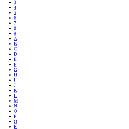
3
4
5
6
7
8
9
A
B
C
D
E
F
G
H
I
J
K
L
M
N
O
P
Q
R