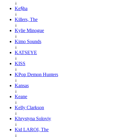
↓
Ke$ha
↓
Killers, The
↓
Kylie Minogue
↓
Kimo Sounds
↓
KATSEYE
↓
KISS
↓
KPop Demon Hunters
↓
Kansas
↓
Keane
↓
Kelly Clarkson
↓
Khrystyna Soloviy
↓
Kid LAROI, The
↓