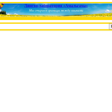
Лингво-лаборатория «Амальгама»
Мы стираем границы между языками