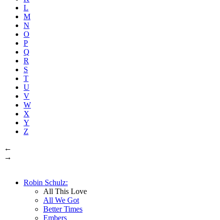
L
M
N
O
P
Q
R
S
T
U
V
W
X
Y
Z
←
→
Robin Schulz:
All This Love
All We Got
Better Times
Embers