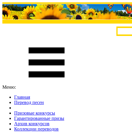
Меню:
Главная
Перевод песен
S
m
i
l
e
R
a
t
e
Призовые конкурсы
Гарантированные призы
Архив конкурсов
Коллекции переводов