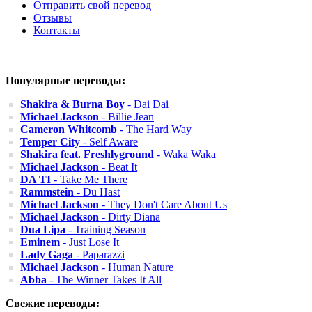
Отправить свой перевод
Отзывы
Контакты
Популярные переводы:
Shakira & Burna Boy
- Dai Dai
Michael Jackson
- Billie Jean
Cameron Whitcomb
- The Hard Way
Temper City
- Self Aware
Shakira feat. Freshlyground
- Waka Waka
Michael Jackson
- Beat It
DA TI
- Take Me There
Rammstein
- Du Hast
Michael Jackson
- They Don't Care About Us
Michael Jackson
- Dirty Diana
Dua Lipa
- Training Season
Eminem
- Just Lose It
Lady Gaga
- Paparazzi
Michael Jackson
- Human Nature
Abba
- The Winner Takes It All
Свежие переводы: