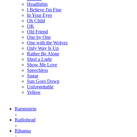
Headlights
I Believe I'm Fine
In Your Eyes
Oh Child
OK
Old Friend
One by One
One with the Wolves
Only Way Is Up
Rather Be Alone
Shed a Light
Show Me Love
Speechless
Sugar
Sun Goes Down
Unforgettable
Yellow
Rammstein
↓
Radiohead
↓
Rihanna
↓