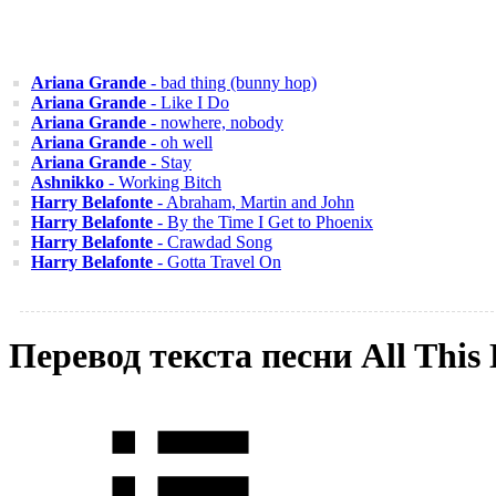
Ariana Grande
- bad thing (bunny hop)
Ariana Grande
- Like I Do
Ariana Grande
- nowhere, nobody
Ariana Grande
- oh well
Ariana Grande
- Stay
Ashnikko
- Working Bitch
Harry Belafonte
- Abraham, Martin and John
Harry Belafonte
- By the Time I Get to Phoenix
Harry Belafonte
- Crawdad Song
Harry Belafonte
- Gotta Travel On
Перевод текста песни All This