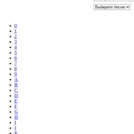
0
1
2
3
4
5
6
7
8
9
A
B
C
D
E
F
G
H
I
J
K