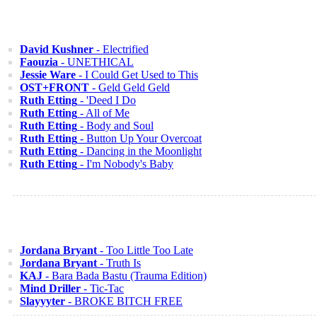
David Kushner
- Electrified
Faouzia
- UNETHICAL
Jessie Ware
- I Could Get Used to This
OST+FRONT
- Geld Geld Geld
Ruth Etting
- 'Deed I Do
Ruth Etting
- All of Me
Ruth Etting
- Body and Soul
Ruth Etting
- Button Up Your Overcoat
Ruth Etting
- Dancing in the Moonlight
Ruth Etting
- I'm Nobody's Baby
Jordana Bryant
- Too Little Too Late
Jordana Bryant
- Truth Is
KAJ
- Bara Bada Bastu (Trauma Edition)
Mind Driller
- Tic-Tac
Slayyyter
- BROKE BITCH FREE