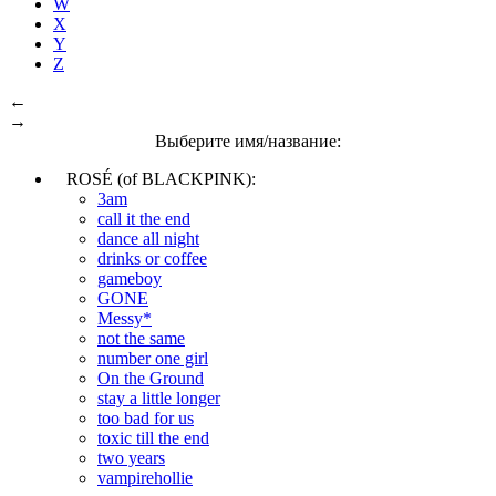
W
X
Y
Z
←
→
Выберите имя/название:
ROSÉ (of BLACKPINK):
3am
call it the end
dance all night
drinks or coffee
gameboy
GONE
Messy*
not the same
number one girl
On the Ground
stay a little longer
too bad for us
toxic till the end
two years
vampirehollie