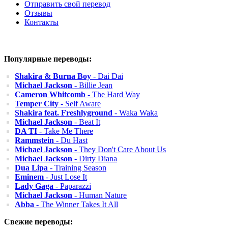
Отправить свой перевод
Отзывы
Контакты
Популярные переводы:
Shakira & Burna Boy
- Dai Dai
Michael Jackson
- Billie Jean
Cameron Whitcomb
- The Hard Way
Temper City
- Self Aware
Shakira feat. Freshlyground
- Waka Waka
Michael Jackson
- Beat It
DA TI
- Take Me There
Rammstein
- Du Hast
Michael Jackson
- They Don't Care About Us
Michael Jackson
- Dirty Diana
Dua Lipa
- Training Season
Eminem
- Just Lose It
Lady Gaga
- Paparazzi
Michael Jackson
- Human Nature
Abba
- The Winner Takes It All
Свежие переводы: