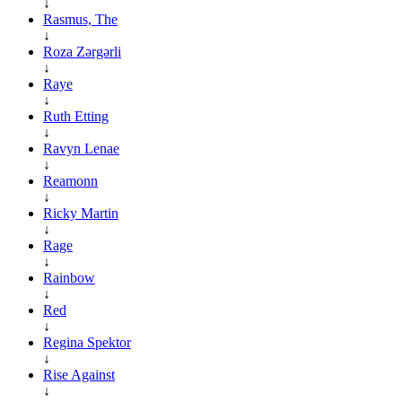
↓
Rasmus, The
↓
Roza Zərgərli
↓
Raye
↓
Ruth Etting
↓
Ravyn Lenae
↓
Reamonn
↓
Ricky Martin
↓
Rage
↓
Rainbow
↓
Red
↓
Regina Spektor
↓
Rise Against
↓