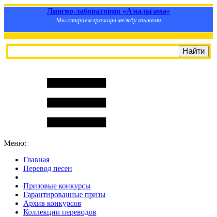
Лингво-лаборатория «Амальгама»
Мы стираем границы между языками
Меню:
Главная
Перевод песен
S
m
i
l
e
R
a
t
e
Призовые конкурсы
Гарантированные призы
Архив конкурсов
Коллекции переводов