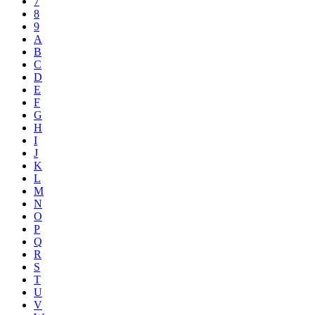
7
8
9
A
B
C
D
E
F
G
H
I
J
K
L
M
N
O
P
Q
R
S
T
U
V