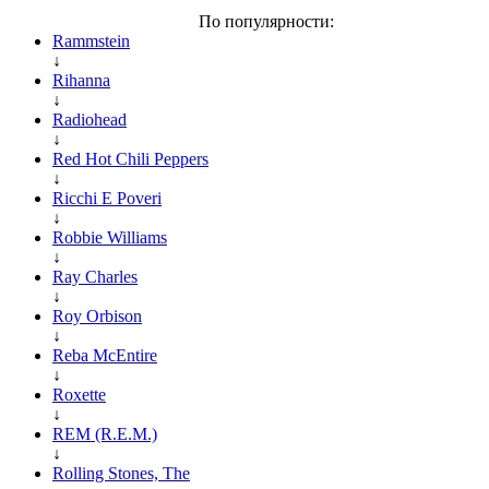
По популярности:
Rammstein
↓
Rihanna
↓
Radiohead
↓
Red Hot Chili Peppers
↓
Ricchi E Poveri
↓
Robbie Williams
↓
Ray Charles
↓
Roy Orbison
↓
Reba McEntire
↓
Roxette
↓
REM (R.E.M.)
↓
Rolling Stones, The