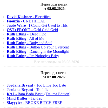
Переводы песен
от
08.08.2026
:
David Kushner
- Electrified
Faouzia
- UNETHICAL
Jessie Ware
- I Could Get Used to This
OST+FRONT
- Geld Geld Geld
Ruth Etting
- 'Deed I Do
Ruth Etting
- All of Me
Ruth Etting
- Body and Soul
Ruth Etting
- Button Up Your Overcoat
Ruth Etting
- Dancing in the Moonlight
Ruth Etting
- I'm Nobody's Baby
Все переводы за
08.08.2026
Переводы песен
от
07.08.2026
:
Jordana Bryant
- Too Little Too Late
Jordana Bryant
- Truth Is
KAJ
- Bara Bada Bastu (Trauma Edition)
Mind Driller
- Tic-Tac
Slayyyter
- BROKE BITCH FREE