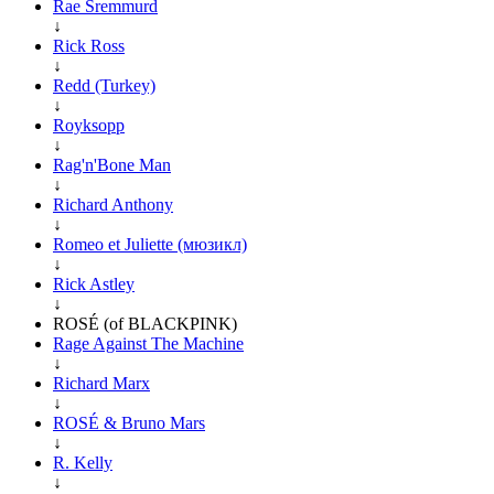
Rae Sremmurd
↓
Rick Ross
↓
Redd (Turkey)
↓
Royksopp
↓
Rag'n'Bone Man
↓
Richard Anthony
↓
Romeo et Juliette (мюзикл)
↓
Rick Astley
↓
ROSÉ (of BLACKPINK)
Rage Against The Machine
↓
Richard Marx
↓
ROSÉ & Bruno Mars
↓
R. Kelly
↓