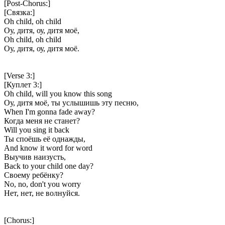
[Post-Chorus:]
[Связка:]
Oh child, oh child
Оу, дитя, оу, дитя моё,
Oh child, oh child
Оу, дитя, оу, дитя моё.
[Verse 3:]
[Куплет 3:]
Oh child, will you know this song
Оу, дитя моё, ты услышишь эту песню,
When I'm gonna fade away?
Когда меня не станет?
Will you sing it back
Ты споёшь её однажды,
And know it word for word
Выучив наизусть,
Back to your child one day?
Своему ребёнку?
No, no, don't you worry
Нет, нет, не волнуйся.
[Chorus:]