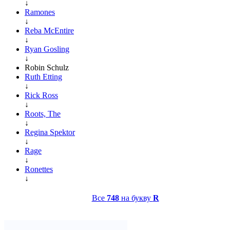
↓
Ramones
↓
Reba McEntire
↓
Ryan Gosling
↓
Robin Schulz
Ruth Etting
↓
Rick Ross
↓
Roots, The
↓
Regina Spektor
↓
Rage
↓
Ronettes
↓
Все
748
на букву
R