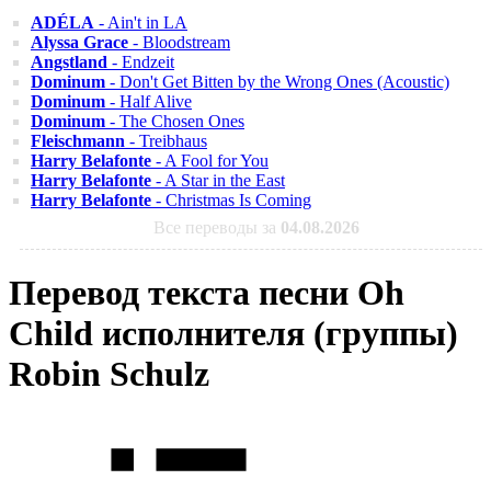
ADÉLA
- Ain't in LA
Alyssa Grace
- Bloodstream
Angstland
- Endzeit
Dominum
- Don't Get Bitten by the Wrong Ones (Acoustic)
Dominum
- Half Alive
Dominum
- The Chosen Ones
Fleischmann
- Treibhaus
Harry Belafonte
- A Fool for You
Harry Belafonte
- A Star in the East
Harry Belafonte
- Christmas Is Coming
Все переводы за
04.08.2026
Перевод текста песни Oh
Child исполнителя (группы)
Robin Schulz