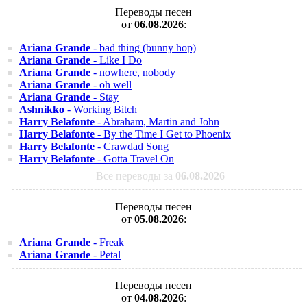
Переводы песен
от
06.08.2026
:
Ariana Grande
- bad thing (bunny hop)
Ariana Grande
- Like I Do
Ariana Grande
- nowhere, nobody
Ariana Grande
- oh well
Ariana Grande
- Stay
Ashnikko
- Working Bitch
Harry Belafonte
- Abraham, Martin and John
Harry Belafonte
- By the Time I Get to Phoenix
Harry Belafonte
- Crawdad Song
Harry Belafonte
- Gotta Travel On
Все переводы за
06.08.2026
Переводы песен
от
05.08.2026
:
Ariana Grande
- Freak
Ariana Grande
- Petal
Переводы песен
от
04.08.2026
: