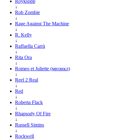
Royksopp
↓
Rob Zombie
↓
Rage Against The Machine
↓
R. Kelly
↓
Raffaella Carrà
↓
Rita Ora
↓
Romeo et Juliette (мюзикл)
↓
Reel 2 Real
↓
Red
↓
Roberta Flack
↓
Rhapsody Of Fire
↓
Russell Simins
↓
Rockwell