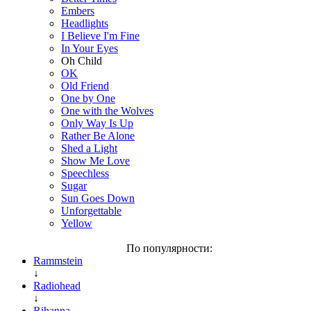
Embers
Headlights
I Believe I'm Fine
In Your Eyes
Oh Child
OK
Old Friend
One by One
One with the Wolves
Only Way Is Up
Rather Be Alone
Shed a Light
Show Me Love
Speechless
Sugar
Sun Goes Down
Unforgettable
Yellow
По популярности:
Rammstein
↓
Radiohead
↓
Rihanna