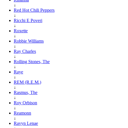
↓
Red Hot Chili Peppers
↓
Ricchi E Poveri
↓
Roxette
↓
Robbie Williams
↓
Ray Charles
↓
Rolling Stones, The
↓
Raye
↓
REM (R.E.M.)
↓
Rasmus, The
↓
Roy Orbison
↓
Reamonn
↓
Ravyn Lenae