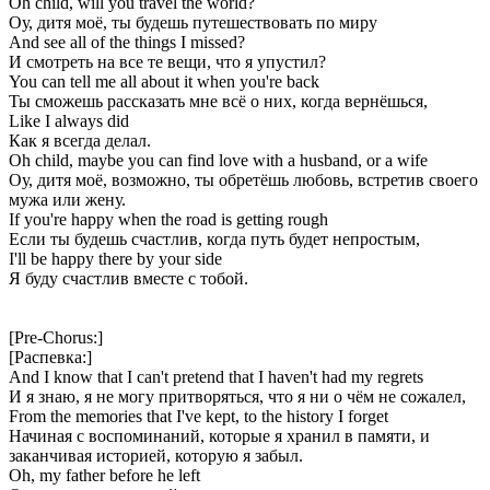
Oh child, will you travel the world?
Оу, дитя моё, ты будешь путешествовать по миру
And see all of the things I missed?
И смотреть на все те вещи, что я упустил?
You can tell me all about it when you're back
Ты сможешь рассказать мне всё о них, когда вернёшься,
Like I always did
Как я всегда делал.
Oh child, maybe you can find love with a husband, or a wife
Оу, дитя моё, возможно, ты обретёшь любовь, встретив своего
мужа или жену.
If you're happy when the road is getting rough
Если ты будешь счастлив, когда путь будет непростым,
I'll be happy there by your side
Я буду счастлив вместе с тобой.
[Pre-Chorus:]
[Распевка:]
And I know that I can't pretend that I haven't had my regrets
И я знаю, я не могу притворяться, что я ни о чём не сожалел,
From the memories that I've kept, to the history I forget
Начиная с воспоминаний, которые я хранил в памяти, и
заканчивая историей, которую я забыл.
Oh, my father before he left