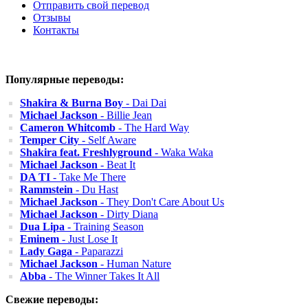
Отправить свой перевод
Отзывы
Контакты
Популярные переводы:
Shakira & Burna Boy
- Dai Dai
Michael Jackson
- Billie Jean
Cameron Whitcomb
- The Hard Way
Temper City
- Self Aware
Shakira feat. Freshlyground
- Waka Waka
Michael Jackson
- Beat It
DA TI
- Take Me There
Rammstein
- Du Hast
Michael Jackson
- They Don't Care About Us
Michael Jackson
- Dirty Diana
Dua Lipa
- Training Season
Eminem
- Just Lose It
Lady Gaga
- Paparazzi
Michael Jackson
- Human Nature
Abba
- The Winner Takes It All
Свежие переводы: