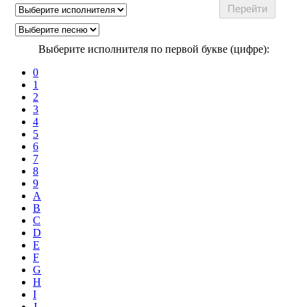
Выберите исполнителя по первой букве (цифре):
0
1
2
3
4
5
6
7
8
9
A
B
C
D
E
F
G
H
I
J