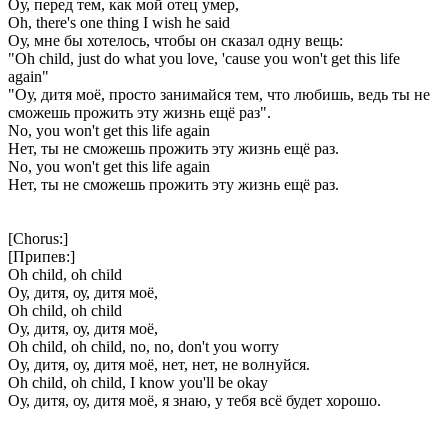
Оу, перед тем, как мой отец умер,
Oh, there's one thing I wish he said
Оу, мне бы хотелось, чтобы он сказал одну вещь:
"Oh child, just do what you love, 'cause you won't get this life
again"
"Оу, дитя моё, просто занимайся тем, что любишь, ведь ты не
сможешь прожить эту жизнь ещё раз".
No, you won't get this life again
Нет, ты не сможешь прожить эту жизнь ещё раз.
No, you won't get this life again
Нет, ты не сможешь прожить эту жизнь ещё раз.
[Chorus:]
[Припев:]
Oh child, oh child
Оу, дитя, оу, дитя моё,
Oh child, oh child
Оу, дитя, оу, дитя моё,
Oh child, oh child, no, no, don't you worry
Оу, дитя, оу, дитя моё, нет, нет, не волнуйся.
Oh child, oh child, I know you'll be okay
Оу, дитя, оу, дитя моё, я знаю, у тебя всё будет хорошо.