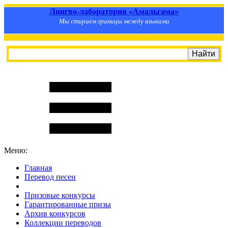
Лингво-лаборатория «Амальгама»
Мы стираем границы между языками
Меню:
Главная
Перевод песен
S
m
i
l
e
R
a
t
e
Призовые конкурсы
Гарантированные призы
Архив конкурсов
Коллекции переводов