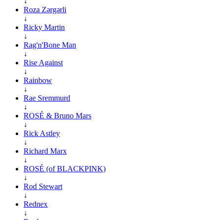
↓
Roza Zərgərli
↓
Ricky Martin
↓
Rag'n'Bone Man
↓
Rise Against
↓
Rainbow
↓
Rae Sremmurd
↓
ROSÉ & Bruno Mars
↓
Rick Astley
↓
Richard Marx
↓
ROSÉ (of BLACKPINK)
↓
Rod Stewart
↓
Rednex
↓