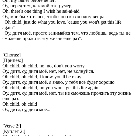
Oh, my father before he left
Оу, перед тем, как мой отец умер,
Oh, there's one thing I wish he sai-ai-aid
Оу, мне бы хотелось, чтобы он сказал одну вещь:
"Oh child, just do what you love, 'cause you won't get this life
again"
"Оу, дитя моё, просто занимайся тем, что любишь, ведь ты не
сможешь прожить эту жизнь ещё раз".
[Chorus:]
[Припев:]
Oh child, oh child, no, no, don't you worry
Оу, дитя, оу, дитя моё, нет, нет, не волнуйся.
Oh child, oh child, I know you'll be okay
Оу, дитя, оу, дитя моё, я знаю, у тебя всё будет хорошо.
Oh child, oh child, no you won't get this life again
Оу, дитя, оу, дитя моё, нет, ты не сможешь прожить эту жизнь
ещё раз.
Oh child, oh child
Оу, дитя, оу, дитя моё...
[Verse 2:]
[Куплет 2:]