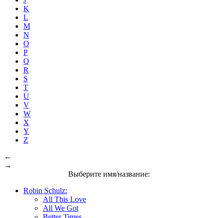
K
L
M
N
O
P
Q
R
S
T
U
V
W
X
Y
Z
←
→
Выберите имя/название:
Robin Schulz:
All This Love
All We Got
Better Times