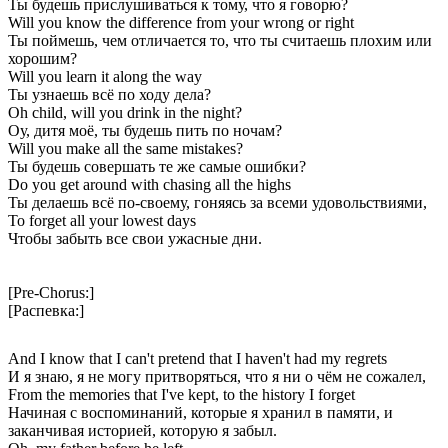
Ты будешь прислушиваться к тому, что я говорю?
Will you know the difference from your wrong or right
Ты поймешь, чем отличается то, что ты считаешь плохим или
хорошим?
Will you learn it along the way
Ты узнаешь всё по ходу дела?
Oh child, will you drink in the night?
Оу, дитя моё, ты будешь пить по ночам?
Will you make all the same mistakes?
Ты будешь совершать те же самые ошибки?
Do you get around with chasing all the highs
Ты делаешь всё по-своему, гоняясь за всеми удовольствиями,
To forget all your lowest days
Чтобы забыть все свои ужасные дни.
[Pre-Chorus:]
[Распевка:]
And I know that I can't pretend that I haven't had my regrets
И я знаю, я не могу притворяться, что я ни о чём не сожалел,
From the memories that I've kept, to the history I forget
Начиная с воспоминаний, которые я хранил в памяти, и
заканчивая историей, которую я забыл.