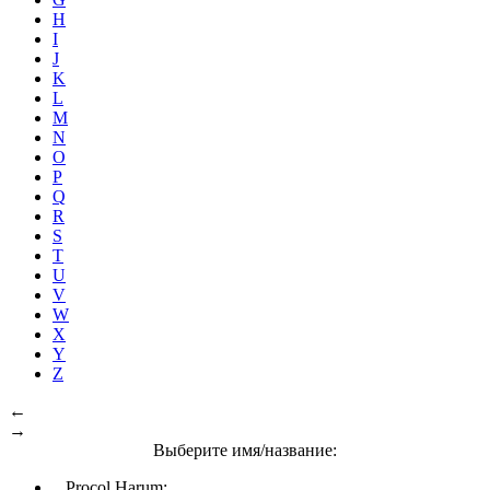
H
I
J
K
L
M
N
O
P
Q
R
S
T
U
V
W
X
Y
Z
←
→
Выберите имя/название:
Procol Harum: