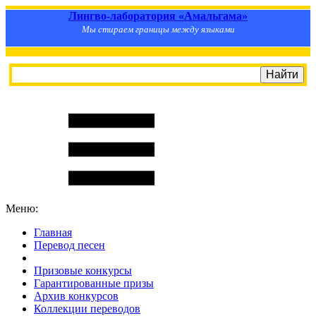
Лингво-лаборатория «Амальгама»
Мы стираем границы между языками
Меню:
Главная
Перевод песен
S
m
i
l
e
R
a
t
e
Призовые конкурсы
Гарантированные призы
Архив конкурсов
Коллекции переводов