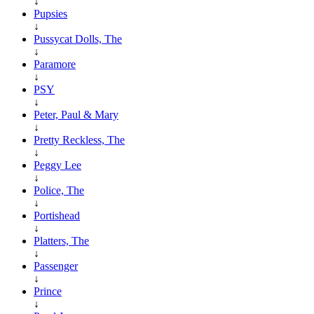
↓
Pupsies
↓
Pussycat Dolls, The
↓
Paramore
↓
PSY
↓
Peter, Paul & Mary
↓
Pretty Reckless, The
↓
Peggy Lee
↓
Police, The
↓
Portishead
↓
Platters, The
↓
Passenger
↓
Prince
↓