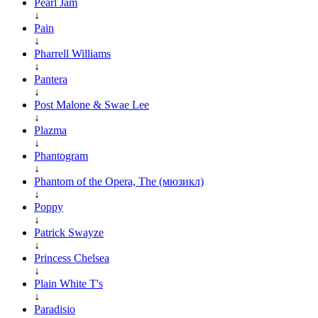
Pearl Jam
↓
Pain
↓
Pharrell Williams
↓
Pantera
↓
Post Malone & Swae Lee
↓
Plazma
↓
Phantogram
↓
Phantom of the Opera, The (мюзикл)
↓
Poppy
↓
Patrick Swayze
↓
Princess Chelsea
↓
Plain White T's
↓
Paradisio