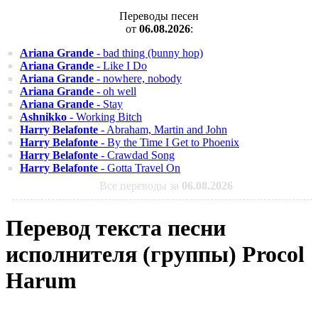
Переводы песен
от
06.08.2026
:
Ariana Grande
- bad thing (bunny hop)
Ariana Grande
- Like I Do
Ariana Grande
- nowhere, nobody
Ariana Grande
- oh well
Ariana Grande
- Stay
Ashnikko
- Working Bitch
Harry Belafonte
- Abraham, Martin and John
Harry Belafonte
- By the Time I Get to Phoenix
Harry Belafonte
- Crawdad Song
Harry Belafonte
- Gotta Travel On
Все переводы за
06.08.2026
Перевод текста песни
исполнителя (группы) Procol
Harum