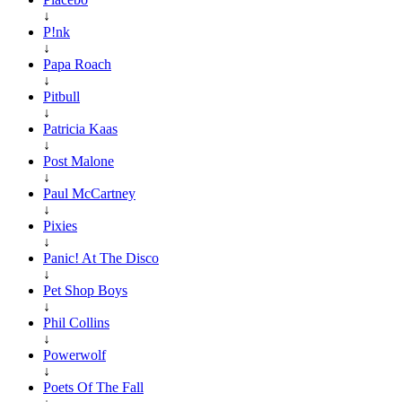
↓
P!nk
↓
Papa Roach
↓
Pitbull
↓
Patricia Kaas
↓
Post Malone
↓
Paul McCartney
↓
Pixies
↓
Panic! At The Disco
↓
Pet Shop Boys
↓
Phil Collins
↓
Powerwolf
↓
Poets Of The Fall