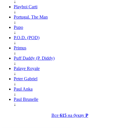
↓
Playboi Carti
↓
Portugal. The Man
↓
Pupo
↓
P.O.D. (POD)
↓
Primus
↓
Puff Daddy (P. Diddy)
↓
Palaye Royale
↓
Peter Gabriel
↓
Paul Anka
↓
Paul Brunelle
↓
Все
615
на букву
P