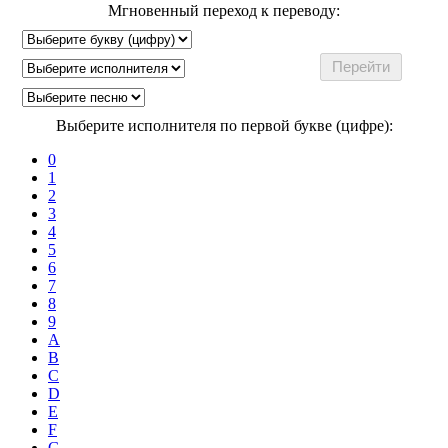
Мгновенный переход к переводу:
Выберите исполнителя по первой букве (цифре):
0
1
2
3
4
5
6
7
8
9
A
B
C
D
E
F
G