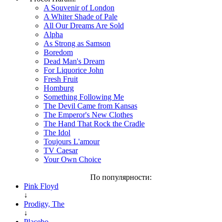
A Souvenir of London
A Whiter Shade of Pale
All Our Dreams Are Sold
Alpha
As Strong as Samson
Boredom
Dead Man's Dream
For Liquorice John
Fresh Fruit
Homburg
Something Following Me
The Devil Came from Kansas
The Emperor's New Clothes
The Hand That Rock the Cradle
The Idol
Toujours L'amour
TV Caesar
Your Own Choice
По популярности:
Pink Floyd
↓
Prodigy, The
↓
Placebo