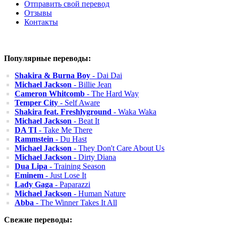
Отправить свой перевод
Отзывы
Контакты
Популярные переводы:
Shakira & Burna Boy
- Dai Dai
Michael Jackson
- Billie Jean
Cameron Whitcomb
- The Hard Way
Temper City
- Self Aware
Shakira feat. Freshlyground
- Waka Waka
Michael Jackson
- Beat It
DA TI
- Take Me There
Rammstein
- Du Hast
Michael Jackson
- They Don't Care About Us
Michael Jackson
- Dirty Diana
Dua Lipa
- Training Season
Eminem
- Just Lose It
Lady Gaga
- Paparazzi
Michael Jackson
- Human Nature
Abba
- The Winner Takes It All
Свежие переводы: