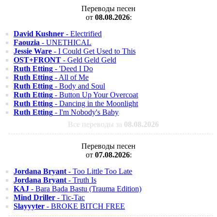
Переводы песен
от
08.08.2026
:
David Kushner
- Electrified
Faouzia
- UNETHICAL
Jessie Ware
- I Could Get Used to This
OST+FRONT
- Geld Geld Geld
Ruth Etting
- 'Deed I Do
Ruth Etting
- All of Me
Ruth Etting
- Body and Soul
Ruth Etting
- Button Up Your Overcoat
Ruth Etting
- Dancing in the Moonlight
Ruth Etting
- I'm Nobody's Baby
Все переводы за
08.08.2026
Переводы песен
от
07.08.2026
:
Jordana Bryant
- Too Little Too Late
Jordana Bryant
- Truth Is
KAJ
- Bara Bada Bastu (Trauma Edition)
Mind Driller
- Tic-Tac
Slayyyter
- BROKE BITCH FREE