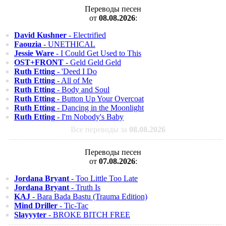
Переводы песен
от
08.08.2026
:
David Kushner
- Electrified
Faouzia
- UNETHICAL
Jessie Ware
- I Could Get Used to This
OST+FRONT
- Geld Geld Geld
Ruth Etting
- 'Deed I Do
Ruth Etting
- All of Me
Ruth Etting
- Body and Soul
Ruth Etting
- Button Up Your Overcoat
Ruth Etting
- Dancing in the Moonlight
Ruth Etting
- I'm Nobody's Baby
Все переводы за
08.08.2026
Переводы песен
от
07.08.2026
:
Jordana Bryant
- Too Little Too Late
Jordana Bryant
- Truth Is
KAJ
- Bara Bada Bastu (Trauma Edition)
Mind Driller
- Tic-Tac
Slayyyter
- BROKE BITCH FREE