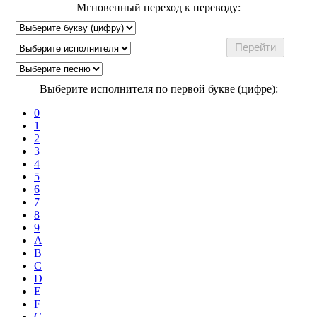
Мгновенный переход к переводу:
Выберите исполнителя по первой букве (цифре):
0
1
2
3
4
5
6
7
8
9
A
B
C
D
E
F
G