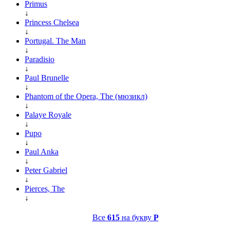
Primus
↓
Princess Chelsea
↓
Portugal. The Man
↓
Paradisio
↓
Paul Brunelle
↓
Phantom of the Opera, The (мюзикл)
↓
Palaye Royale
↓
Pupo
↓
Paul Anka
↓
Peter Gabriel
↓
Pierces, The
↓
Все
615
на букву
P