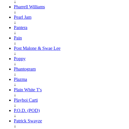
↓
Pharrell Williams
↓
Pearl Jam
↓
Pantera
↓
Pain
↓
Post Malone & Swae Lee
↓
Poppy
↓
Phantogram
↓
Plazma
↓
Plain White T's
↓
Playboi Carti
↓
P.O.D. (POD)
↓
Patrick Swayze
↓