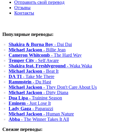
Отправить свой перевод
Отзывы
Контакты
Популярные переводы:
Shakira & Burna Boy
- Dai Dai
Michael Jackson
- Billie Jean
Cameron Whitcomb
- The Hard Way
Temper City
- Self Aware
Shakira feat. Freshlyground
- Waka Waka
Michael Jackson
- Beat It
DA TI
- Take Me There
Rammstein
- Du Hast
Michael Jackson
- They Don't Care About Us
Michael Jackson
- Dirty Diana
Dua Lipa
- Training Season
Eminem
- Just Lose It
Lady Gaga
- Paparazzi
Michael Jackson
- Human Nature
Abba
- The Winner Takes It All
Свежие переводы: