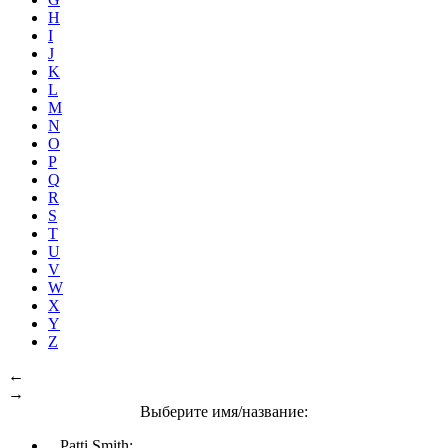
H
I
J
K
L
M
N
O
P
Q
R
S
T
U
V
W
X
Y
Z
←
→
Выберите имя/название:
Patti Smith: