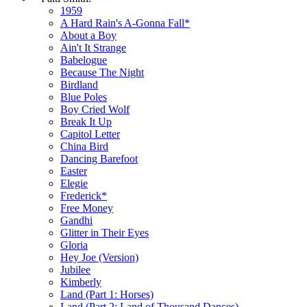
1959
A Hard Rain's A-Gonna Fall*
About a Boy
Ain't It Strange
Babelogue
Because The Night
Birdland
Blue Рoles
Boy Cried Wolf
Break It Up
Capitol Letter
China Bird
Dancing Barefoot
Easter
Elegie
Frederick*
Free Money
Gandhi
Glitter in Their Eyes
Gloria
Hey Joe (Version)
Jubilee
Kimberly
Land (Part 1: Horses)
Land (Part 2: Land of Thousand Dances)