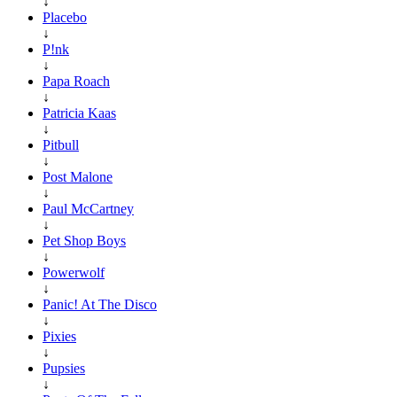
↓
Placebo
↓
P!nk
↓
Papa Roach
↓
Patricia Kaas
↓
Pitbull
↓
Post Malone
↓
Paul McCartney
↓
Pet Shop Boys
↓
Powerwolf
↓
Panic! At The Disco
↓
Pixies
↓
Pupsies
↓