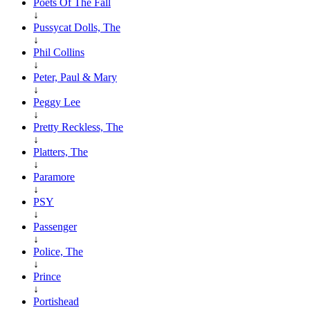
Poets Of The Fall
↓
Pussycat Dolls, The
↓
Phil Collins
↓
Peter, Paul & Mary
↓
Peggy Lee
↓
Pretty Reckless, The
↓
Platters, The
↓
Paramore
↓
PSY
↓
Passenger
↓
Police, The
↓
Prince
↓
Portishead