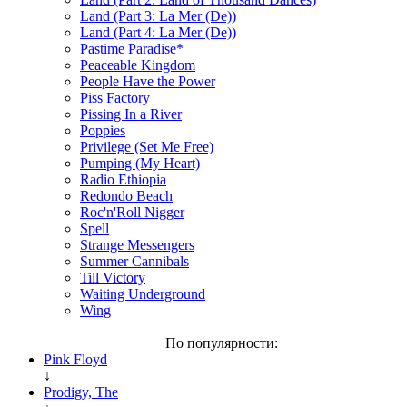
Land (Part 3: La Mer (De))
Land (Part 4: La Mer (De))
Pastime Paradise*
Peaceable Kingdom
People Have the Power
Piss Factory
Pissing In a River
Poppies
Privilege (Set Me Free)
Pumping (My Heart)
Radio Ethiopia
Redondo Beach
Roc'n'Roll Nigger
Spell
Strange Messengers
Summer Cannibals
Till Victory
Waiting Underground
Wing
По популярности:
Pink Floyd
↓
Prodigy, The