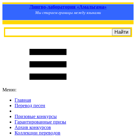
Лингво-лаборатория «Амальгама»
Мы стираем границы между языками
Меню:
Главная
Перевод песен
S
m
i
l
e
R
a
t
e
Призовые конкурсы
Гарантированные призы
Архив конкурсов
Коллекции переводов