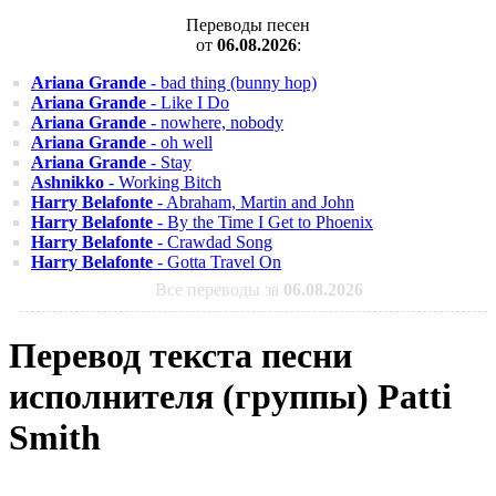
Переводы песен
от
06.08.2026
:
Ariana Grande
- bad thing (bunny hop)
Ariana Grande
- Like I Do
Ariana Grande
- nowhere, nobody
Ariana Grande
- oh well
Ariana Grande
- Stay
Ashnikko
- Working Bitch
Harry Belafonte
- Abraham, Martin and John
Harry Belafonte
- By the Time I Get to Phoenix
Harry Belafonte
- Crawdad Song
Harry Belafonte
- Gotta Travel On
Все переводы за
06.08.2026
Перевод текста песни
исполнителя (группы) Patti
Smith