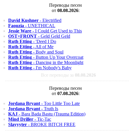
Переводы песен
от
08.08.2026
:
David Kushner
- Electrified
Faouzia
- UNETHICAL
Jessie Ware
- I Could Get Used to This
OST+FRONT
- Geld Geld Geld
Ruth Etting
- 'Deed I Do
Ruth Etting
- All of Me
Ruth Etting
- Body and Soul
Ruth Etting
- Button Up Your Overcoat
Ruth Etting
- Dancing in the Moonlight
Ruth Etting
- I'm Nobody's Baby
Все переводы за
08.08.2026
Переводы песен
от
07.08.2026
:
Jordana Bryant
- Too Little Too Late
Jordana Bryant
- Truth Is
KAJ
- Bara Bada Bastu (Trauma Edition)
Mind Driller
- Tic-Tac
Slayyyter
- BROKE BITCH FREE