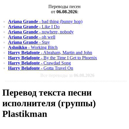
Переводы песен
от
06.08.2026
:
Ariana Grande
- bad thing (bunny hop)
Ariana Grande
- Like I Do
Ariana Grande
- nowhere, nobody
Ariana Grande
- oh well
Ariana Grande
- Stay
Ashnikko
- Working Bitch
Harry Belafonte
- Abraham, Martin and John
Harry Belafonte
- By the Time I Get to Phoenix
Harry Belafonte
- Crawdad Song
Harry Belafonte
- Gotta Travel On
Все переводы за
06.08.2026
Перевод текста песни
исполнителя (группы)
Plastikman