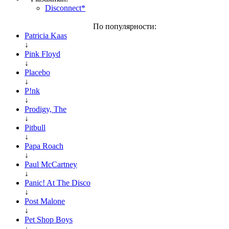
Disconnect*
По популярности:
Patricia Kaas
↓
Pink Floyd
↓
Placebo
↓
P!nk
↓
Prodigy, The
↓
Pitbull
↓
Papa Roach
↓
Paul McCartney
↓
Panic! At The Disco
↓
Post Malone
↓
Pet Shop Boys
↓