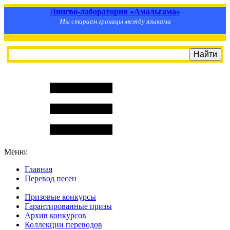
Лингво-лаборатория «Амальгама»
Мы стираем границы между языками
Меню:
Главная
Перевод песен
S
m
i
l
e
R
a
t
e
Призовые конкурсы
Гарантированные призы
Архив конкурсов
Коллекции переводов