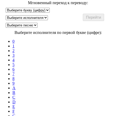
Мгновенный переход к переводу:
Выберите исполнителя по первой букве (цифре):
0
1
2
3
4
5
6
7
8
9
A
B
C
D
E
F
G