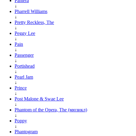
Pantera
↓
Pharrell Williams
↓
Pretty Reckless, The
↓
Peggy Lee
↓
Pain
↓
Passenger
↓
Portishead
↓
Pearl Jam
↓
Prince
↓
Post Malone & Swae Lee
↓
Phantom of the Opera, The (мюзикл)
↓
Poppy
↓
Phantogram