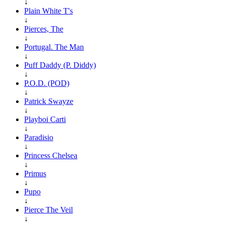
↓
Plain White T's
↓
Pierces, The
↓
Portugal. The Man
↓
Puff Daddy (P. Diddy)
↓
P.O.D. (POD)
↓
Patrick Swayze
↓
Playboi Carti
↓
Paradisio
↓
Princess Chelsea
↓
Primus
↓
Pupo
↓
Pierce The Veil
↓