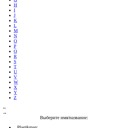
H
I
J
K
L
M
N
O
P
Q
R
S
T
U
V
W
X
Y
Z
←
→
Выберите имя/название:
Plastikman: