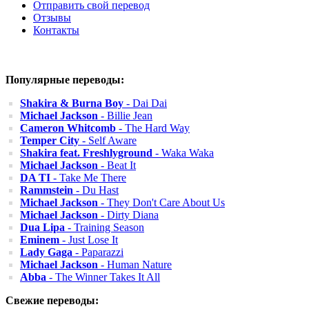
Отправить свой перевод
Отзывы
Контакты
Популярные переводы:
Shakira & Burna Boy
- Dai Dai
Michael Jackson
- Billie Jean
Cameron Whitcomb
- The Hard Way
Temper City
- Self Aware
Shakira feat. Freshlyground
- Waka Waka
Michael Jackson
- Beat It
DA TI
- Take Me There
Rammstein
- Du Hast
Michael Jackson
- They Don't Care About Us
Michael Jackson
- Dirty Diana
Dua Lipa
- Training Season
Eminem
- Just Lose It
Lady Gaga
- Paparazzi
Michael Jackson
- Human Nature
Abba
- The Winner Takes It All
Свежие переводы: