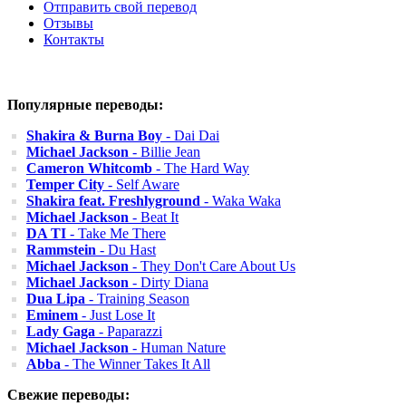
Отправить свой перевод
Отзывы
Контакты
Популярные переводы:
Shakira & Burna Boy
- Dai Dai
Michael Jackson
- Billie Jean
Cameron Whitcomb
- The Hard Way
Temper City
- Self Aware
Shakira feat. Freshlyground
- Waka Waka
Michael Jackson
- Beat It
DA TI
- Take Me There
Rammstein
- Du Hast
Michael Jackson
- They Don't Care About Us
Michael Jackson
- Dirty Diana
Dua Lipa
- Training Season
Eminem
- Just Lose It
Lady Gaga
- Paparazzi
Michael Jackson
- Human Nature
Abba
- The Winner Takes It All
Свежие переводы: