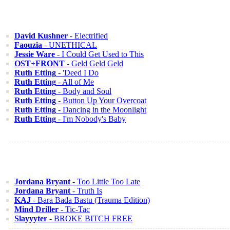
David Kushner
- Electrified
Faouzia
- UNETHICAL
Jessie Ware
- I Could Get Used to This
OST+FRONT
- Geld Geld Geld
Ruth Etting
- 'Deed I Do
Ruth Etting
- All of Me
Ruth Etting
- Body and Soul
Ruth Etting
- Button Up Your Overcoat
Ruth Etting
- Dancing in the Moonlight
Ruth Etting
- I'm Nobody's Baby
Jordana Bryant
- Too Little Too Late
Jordana Bryant
- Truth Is
KAJ
- Bara Bada Bastu (Trauma Edition)
Mind Driller
- Tic-Tac
Slayyyter
- BROKE BITCH FREE