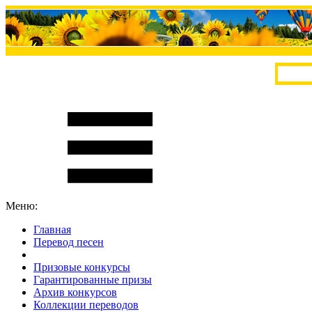
Меню:
Главная
Перевод песен
S
m
i
l
e
R
a
t
e
Призовые конкурсы
Гарантированные призы
Архив конкурсов
Коллекции переводов