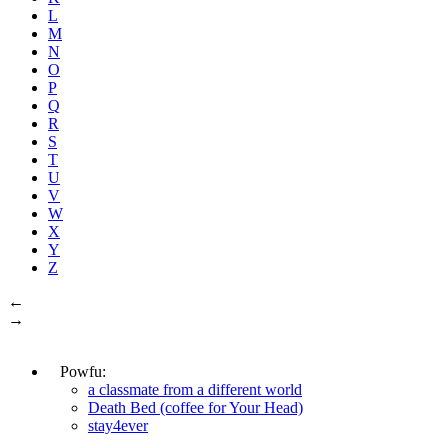
L
M
N
O
P
Q
R
S
T
U
V
W
X
Y
Z
←
→
Powfu:
a classmate from a different world
Death Bed (coffee for Your Head)
stay4ever