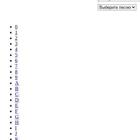
0
1
2
3
4
5
6
7
8
9
A
B
C
D
E
F
G
H
I
J
K