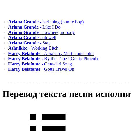
Ariana Grande
- bad thing (bunny hop)
Ariana Grande
- Like I Do
Ariana Grande
- nowhere, nobody
Ariana Grande
- oh well
Ariana Grande
- Stay
Ashnikko
- Working Bitch
Harry Belafonte
- Abraham, Martin and John
Harry Belafonte
- By the Time I Get to Phoenix
Harry Belafonte
- Crawdad Song
Harry Belafonte
- Gotta Travel On
Перевод текста песни исполн