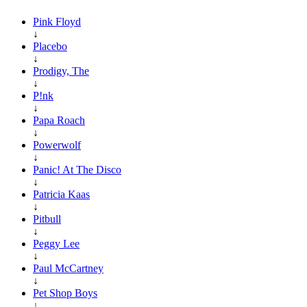
Pink Floyd
↓
Placebo
↓
Prodigy, The
↓
P!nk
↓
Papa Roach
↓
Powerwolf
↓
Panic! At The Disco
↓
Patricia Kaas
↓
Pitbull
↓
Peggy Lee
↓
Paul McCartney
↓
Pet Shop Boys
↓