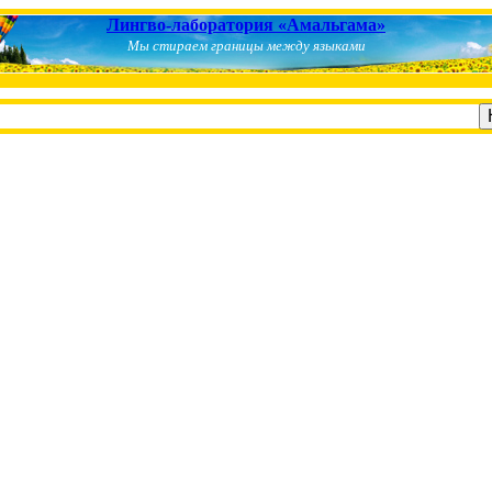
Лингво-лаборатория «Амальгама»
Мы стираем границы между языками