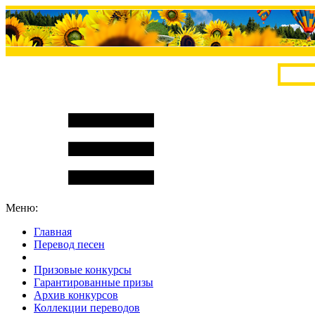
Меню:
Главная
Перевод песен
S
m
i
l
e
R
a
t
e
Призовые конкурсы
Гарантированные призы
Архив конкурсов
Коллекции переводов