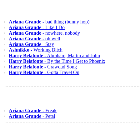
Ariana Grande
- bad thing (bunny hop)
Ariana Grande
- Like I Do
Ariana Grande
- nowhere, nobody
Ariana Grande
- oh well
Ariana Grande
- Stay
Ashnikko
- Working Bitch
Harry Belafonte
- Abraham, Martin and John
Harry Belafonte
- By the Time I Get to Phoenix
Harry Belafonte
- Crawdad Song
Harry Belafonte
- Gotta Travel On
Ariana Grande
- Freak
Ariana Grande
- Petal