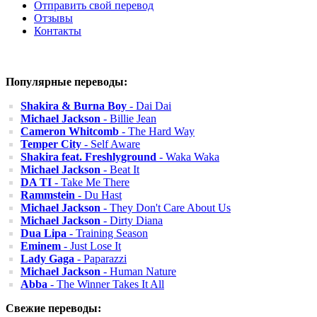
Отправить свой перевод
Отзывы
Контакты
Популярные переводы:
Shakira & Burna Boy
- Dai Dai
Michael Jackson
- Billie Jean
Cameron Whitcomb
- The Hard Way
Temper City
- Self Aware
Shakira feat. Freshlyground
- Waka Waka
Michael Jackson
- Beat It
DA TI
- Take Me There
Rammstein
- Du Hast
Michael Jackson
- They Don't Care About Us
Michael Jackson
- Dirty Diana
Dua Lipa
- Training Season
Eminem
- Just Lose It
Lady Gaga
- Paparazzi
Michael Jackson
- Human Nature
Abba
- The Winner Takes It All
Свежие переводы: