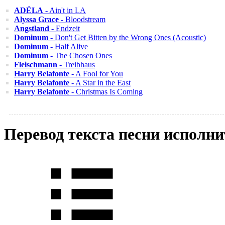
ADÉLA
- Ain't in LA
Alyssa Grace
- Bloodstream
Angstland
- Endzeit
Dominum
- Don't Get Bitten by the Wrong Ones (Acoustic)
Dominum
- Half Alive
Dominum
- The Chosen Ones
Fleischmann
- Treibhaus
Harry Belafonte
- A Fool for You
Harry Belafonte
- A Star in the East
Harry Belafonte
- Christmas Is Coming
Перевод текста песни исполн