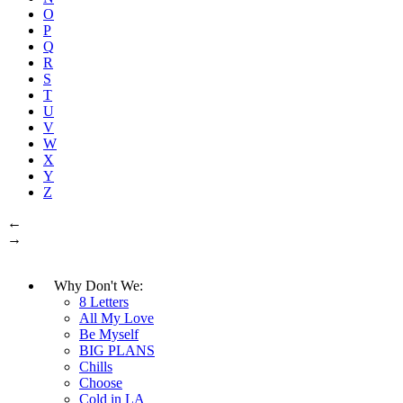
O
P
Q
R
S
T
U
V
W
X
Y
Z
←
→
Why Don't We:
8 Letters
All My Love
Be Myself
BIG PLANS
Chills
Choose
Cold in LA