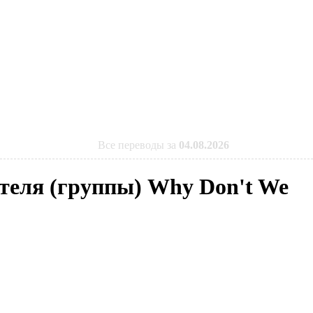
Все переводы за
04.08.2026
ителя (группы) Why Don't We