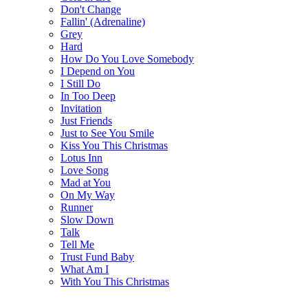
Don't Change
Fallin' (Adrenaline)
Grey
Hard
How Do You Love Somebody
I Depend on You
I Still Do
In Too Deep
Invitation
Just Friends
Just to See You Smile
Kiss You This Christmas
Lotus Inn
Love Song
Mad at You
On My Way
Runner
Slow Down
Talk
Tell Me
Trust Fund Baby
What Am I
With You This Christmas