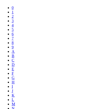
0
1
2
3
4
5
6
7
8
9
A
B
C
D
E
F
G
H
I
J
K
L
M
N