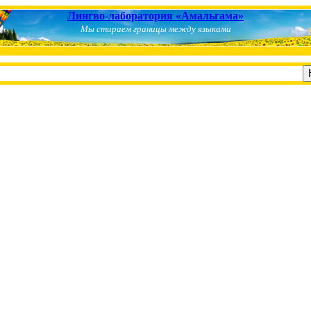
Лингво-лаборатория «Амальгама»
Мы стираем границы между языками