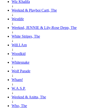
Wiz Khalifa
↓
Weeknd & Playboi Carti, The
↓
Westlife
↓
Weeknd, JENNIE & Lily-Rose Depp, The
↓
White Stripes, The
↓
Will.I.Am
↓
Woodkid
↓
Whitesnake
↓
Wolf Parade
↓
Wham!
↓
W.A.S.P.
↓
Weeknd & Anitta, The
↓
Who, The