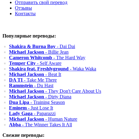
Отправить свой перевод
Отзывы
Контакты
Популярные переводы:
Shakira & Burna Boy
- Dai Dai
Michael Jackson
- Billie Jean
Cameron Whitcomb
- The Hard Way
Temper City
- Self Aware
Shakira feat. Freshlyground
- Waka Waka
Michael Jackson
- Beat It
DA TI
- Take Me There
Rammstein
- Du Hast
Michael Jackson
- They Don't Care About Us
Michael Jackson
- Dirty Diana
Dua Lipa
- Training Season
Eminem
- Just Lose It
Lady Gaga
- Paparazzi
Michael Jackson
- Human Nature
Abba
- The Winner Takes It All
Свежие переводы: