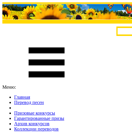
Меню:
Главная
Перевод песен
S
m
i
l
e
R
a
t
e
Призовые конкурсы
Гарантированные призы
Архив конкурсов
Коллекции переводов