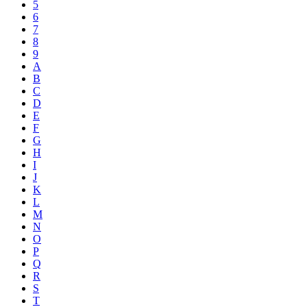
5
6
7
8
9
A
B
C
D
E
F
G
H
I
J
K
L
M
N
O
P
Q
R
S
T