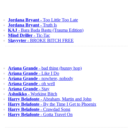
Jordana Bryant
- Too Little Too Late
Jordana Bryant
- Truth Is
KAJ
- Bara Bada Bastu (Trauma Edition)
Mind Driller
- Tic-Tac
Slayyyter
- BROKE BITCH FREE
Ariana Grande
- bad thing (bunny hop)
Ariana Grande
- Like I Do
Ariana Grande
- nowhere, nobody
Ariana Grande
- oh well
Ariana Grande
- Stay
Ashnikko
- Working Bitch
Harry Belafonte
- Abraham, Martin and John
Harry Belafonte
- By the Time I Get to Phoenix
Harry Belafonte
- Crawdad Song
Harry Belafonte
- Gotta Travel On