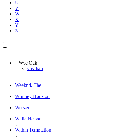
U
V
W
X
Y
Z
←
→
Wye Oak:
Civilian
Weeknd, The
↓
Whitney Houston
↓
Weezer
↓
Willie Nelson
↓
Within Temptation
↓