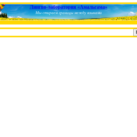
Лингво-лаборатория «Амальгама»
Мы стираем границы между языками