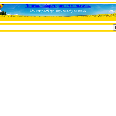
Лингво-лаборатория «Амальгама»
Мы стираем границы между языками