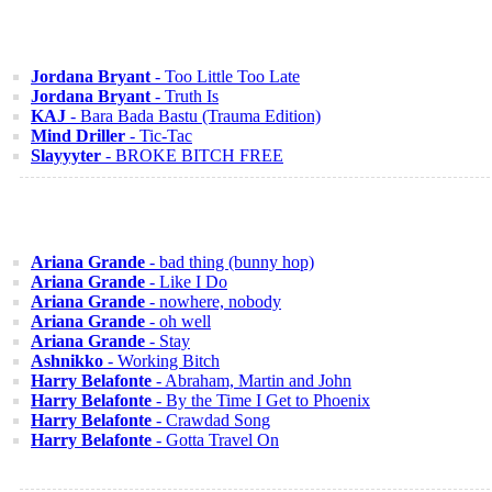
Jordana Bryant
- Too Little Too Late
Jordana Bryant
- Truth Is
KAJ
- Bara Bada Bastu (Trauma Edition)
Mind Driller
- Tic-Tac
Slayyyter
- BROKE BITCH FREE
Ariana Grande
- bad thing (bunny hop)
Ariana Grande
- Like I Do
Ariana Grande
- nowhere, nobody
Ariana Grande
- oh well
Ariana Grande
- Stay
Ashnikko
- Working Bitch
Harry Belafonte
- Abraham, Martin and John
Harry Belafonte
- By the Time I Get to Phoenix
Harry Belafonte
- Crawdad Song
Harry Belafonte
- Gotta Travel On