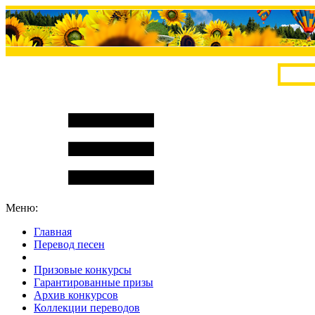
Меню:
Главная
Перевод песен
S
m
i
l
e
R
a
t
e
Призовые конкурсы
Гарантированные призы
Архив конкурсов
Коллекции переводов