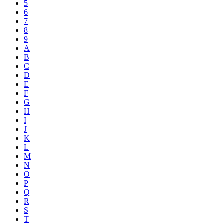
5
6
7
8
9
A
B
C
D
E
F
G
H
I
J
K
L
M
N
O
P
Q
R
S
T