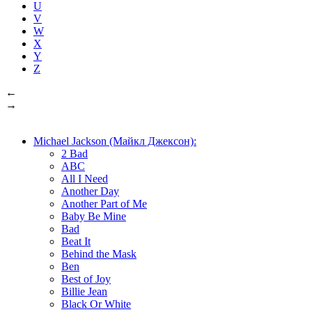
U
V
W
X
Y
Z
←
→
Michael Jackson (Майкл Джексон):
2 Bad
ABC
All I Need
Another Day
Another Part of Me
Baby Be Mine
Bad
Beat It
Behind the Mask
Ben
Best of Joy
Billie Jean
Black Or White