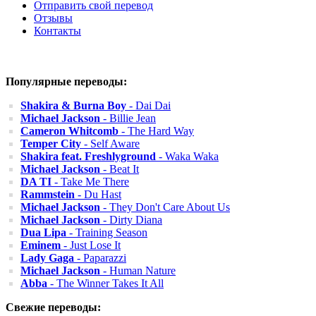
Отправить свой перевод
Отзывы
Контакты
Популярные переводы:
Shakira & Burna Boy
- Dai Dai
Michael Jackson
- Billie Jean
Cameron Whitcomb
- The Hard Way
Temper City
- Self Aware
Shakira feat. Freshlyground
- Waka Waka
Michael Jackson
- Beat It
DA TI
- Take Me There
Rammstein
- Du Hast
Michael Jackson
- They Don't Care About Us
Michael Jackson
- Dirty Diana
Dua Lipa
- Training Season
Eminem
- Just Lose It
Lady Gaga
- Paparazzi
Michael Jackson
- Human Nature
Abba
- The Winner Takes It All
Свежие переводы: