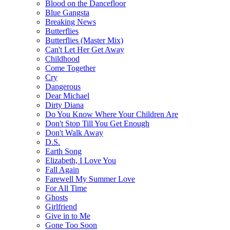
Blood on the Dancefloor
Blue Gangsta
Breaking News
Butterflies
Butterflies (Master Mix)
Can't Let Her Get Away
Childhood
Come Together
Cry
Dangerous
Dear Michael
Dirty Diana
Do You Know Where Your Children Are
Don't Stop Till You Get Enough
Don't Walk Away
D.S.
Earth Song
Elizabeth, I Love You
Fall Again
Farewell My Summer Love
For All Time
Ghosts
Girlfriend
Give in to Me
Gone Too Soon