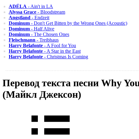
ADÉLA
- Ain't in LA
Alyssa Grace
- Bloodstream
Angstland
- Endzeit
Dominum
- Don't Get Bitten by the Wrong Ones (Acoustic)
Dominum
- Half Alive
Dominum
- The Chosen Ones
Fleischmann
- Treibhaus
Harry Belafonte
- A Fool for You
Harry Belafonte
- A Star in the East
Harry Belafonte
- Christmas Is Coming
Перевод текста песни Why You
(Майкл Джексон)