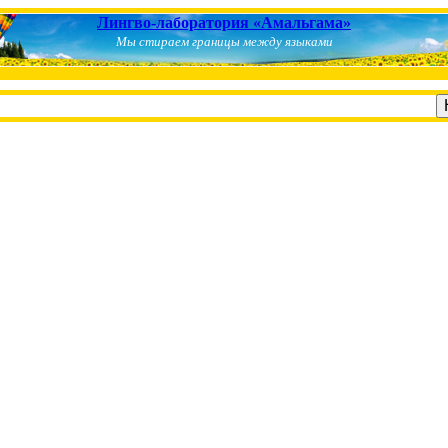
Лингво-лаборатория «Амальгама»
Мы стираем границы между языками