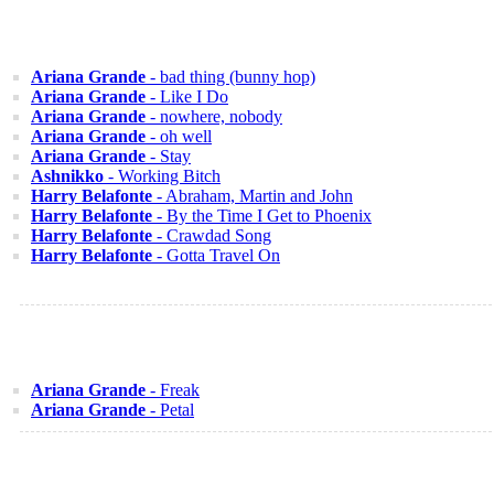
Ariana Grande
- bad thing (bunny hop)
Ariana Grande
- Like I Do
Ariana Grande
- nowhere, nobody
Ariana Grande
- oh well
Ariana Grande
- Stay
Ashnikko
- Working Bitch
Harry Belafonte
- Abraham, Martin and John
Harry Belafonte
- By the Time I Get to Phoenix
Harry Belafonte
- Crawdad Song
Harry Belafonte
- Gotta Travel On
Ariana Grande
- Freak
Ariana Grande
- Petal