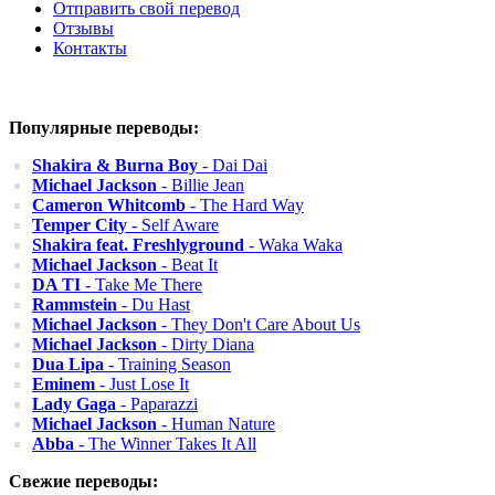
Отправить свой перевод
Отзывы
Контакты
Популярные переводы:
Shakira & Burna Boy
- Dai Dai
Michael Jackson
- Billie Jean
Cameron Whitcomb
- The Hard Way
Temper City
- Self Aware
Shakira feat. Freshlyground
- Waka Waka
Michael Jackson
- Beat It
DA TI
- Take Me There
Rammstein
- Du Hast
Michael Jackson
- They Don't Care About Us
Michael Jackson
- Dirty Diana
Dua Lipa
- Training Season
Eminem
- Just Lose It
Lady Gaga
- Paparazzi
Michael Jackson
- Human Nature
Abba
- The Winner Takes It All
Свежие переводы: