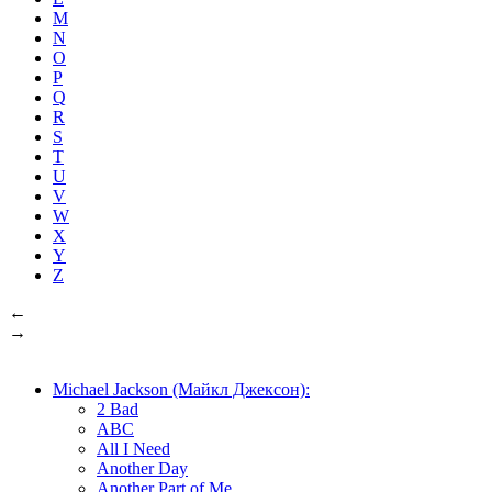
M
N
O
P
Q
R
S
T
U
V
W
X
Y
Z
←
→
Michael Jackson (Майкл Джексон):
2 Bad
ABC
All I Need
Another Day
Another Part of Me