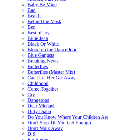
Baby Be Mine
Bad
Beat It
Behind the Mask
Ben
Best of Joy
Billie Jean
Black Or White
Blood on the Dancefloor
Blue Gangsta
Breaking News
Butterflies
Butterflies (Master Mix)
Can't Let Her Get Away
Childhood
Come Together
Cry
Dangerous
Dear Michael
Dirty Diana
Do You Know Where Your Children Are
Don't Stop Till You Get Enough
Don't Walk Away
D.S.
Earth Song