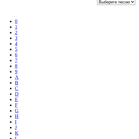
0
1
2
3
4
5
6
7
8
9
A
B
C
D
E
F
G
H
I
J
K
L