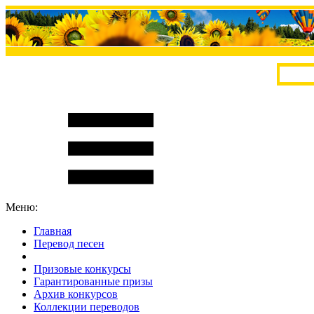
Меню:
Главная
Перевод песен
S
m
i
l
e
R
a
t
e
Призовые конкурсы
Гарантированные призы
Архив конкурсов
Коллекции переводов