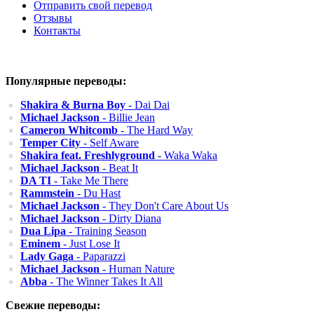
Отправить свой перевод
Отзывы
Контакты
Популярные переводы:
Shakira & Burna Boy
- Dai Dai
Michael Jackson
- Billie Jean
Cameron Whitcomb
- The Hard Way
Temper City
- Self Aware
Shakira feat. Freshlyground
- Waka Waka
Michael Jackson
- Beat It
DA TI
- Take Me There
Rammstein
- Du Hast
Michael Jackson
- They Don't Care About Us
Michael Jackson
- Dirty Diana
Dua Lipa
- Training Season
Eminem
- Just Lose It
Lady Gaga
- Paparazzi
Michael Jackson
- Human Nature
Abba
- The Winner Takes It All
Свежие переводы: