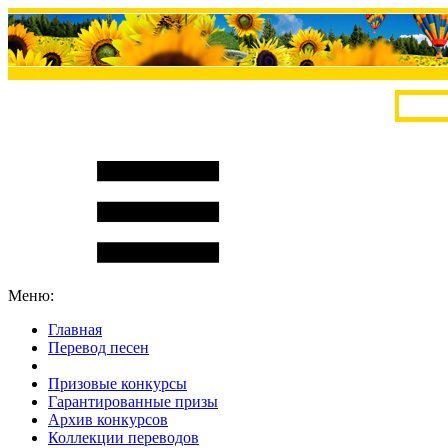
Меню:
Главная
Перевод песен
S
m
i
l
e
R
a
t
e
Призовые конкурсы
Гарантированные призы
Архив конкурсов
Коллекции переводов