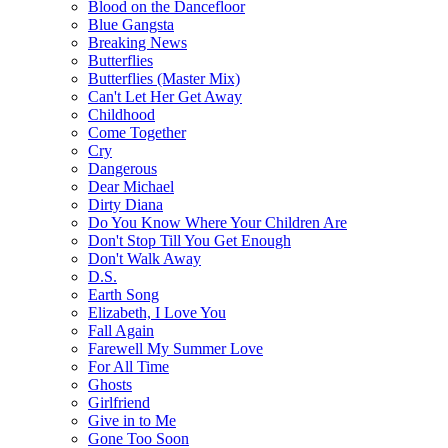
Blood on the Dancefloor
Blue Gangsta
Breaking News
Butterflies
Butterflies (Master Mix)
Can't Let Her Get Away
Childhood
Come Together
Cry
Dangerous
Dear Michael
Dirty Diana
Do You Know Where Your Children Are
Don't Stop Till You Get Enough
Don't Walk Away
D.S.
Earth Song
Elizabeth, I Love You
Fall Again
Farewell My Summer Love
For All Time
Ghosts
Girlfriend
Give in to Me
Gone Too Soon