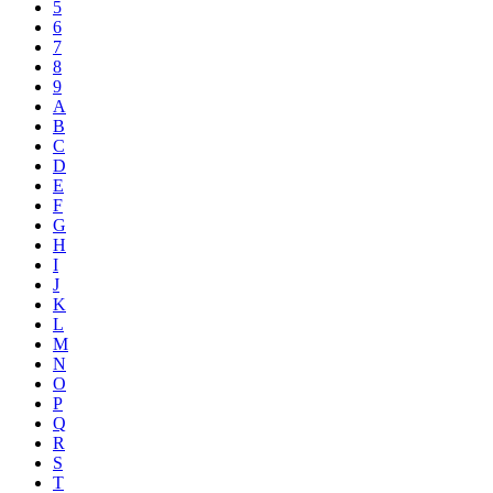
5
6
7
8
9
A
B
C
D
E
F
G
H
I
J
K
L
M
N
O
P
Q
R
S
T