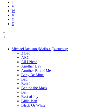
U
V
W
X
Y
Z
←
→
Michael Jackson (Майкл Джексон):
2 Bad
ABC
All I Need
Another Day
Another Part of Me
Baby Be Mine
Bad
Beat It
Behind the Mask
Ben
Best of Joy
Billie Jean
Black Or White