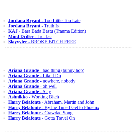
Jordana Bryant
- Too Little Too Late
Jordana Bryant
- Truth Is
KAJ
- Bara Bada Bastu (Trauma Edition)
Mind Driller
- Tic-Tac
Slayyyter
- BROKE BITCH FREE
Ariana Grande
- bad thing (bunny hop)
Ariana Grande
- Like I Do
Ariana Grande
- nowhere, nobody
Ariana Grande
- oh well
Ariana Grande
- Stay
Ashnikko
- Working Bitch
Harry Belafonte
- Abraham, Martin and John
Harry Belafonte
- By the Time I Get to Phoenix
Harry Belafonte
- Crawdad Song
Harry Belafonte
- Gotta Travel On