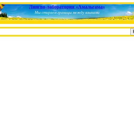
Лингво-лаборатория «Амальгама»
Мы стираем границы между языками