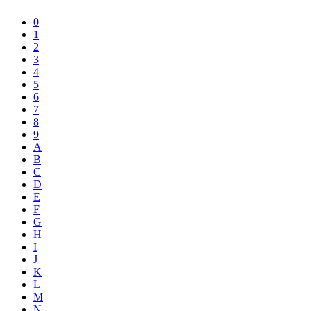
0
1
2
3
4
5
6
7
8
9
A
B
C
D
E
F
G
H
I
J
K
L
M
N