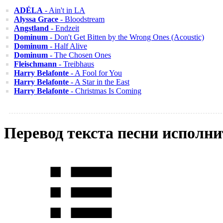
ADÉLA
- Ain't in LA
Alyssa Grace
- Bloodstream
Angstland
- Endzeit
Dominum
- Don't Get Bitten by the Wrong Ones (Acoustic)
Dominum
- Half Alive
Dominum
- The Chosen Ones
Fleischmann
- Treibhaus
Harry Belafonte
- A Fool for You
Harry Belafonte
- A Star in the East
Harry Belafonte
- Christmas Is Coming
Перевод текста песни исполни