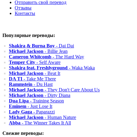
Отправить свой перевод
Отзывы
Контакты
Популярные переводы:
Shakira & Burna Boy
- Dai Dai
Michael Jackson
- Billie Jean
Cameron Whitcomb
- The Hard Way
Temper City
- Self Aware
Shakira feat. Freshlyground
- Waka Waka
Michael Jackson
- Beat It
DA TI
- Take Me There
Rammstein
- Du Hast
Michael Jackson
- They Don't Care About Us
Michael Jackson
- Dirty Diana
Dua Lipa
- Training Season
Eminem
- Just Lose It
Lady Gaga
- Paparazzi
Michael Jackson
- Human Nature
Abba
- The Winner Takes It All
Свежие переводы: