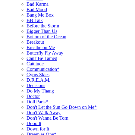
Bad Karma
Bad Mood
Bang Me Box
BB Talk
Before the Storm
Bigger Than Us
Bottom of the Ocean
Breakout
Breathe on Me
Butterfly Fly Away
Can't Be Tamed
Cattitude
Communication*
Cyrus Skies
D.R.E.A.M.
Decisions
Do My Thang
Doctor
Doll Parts*
Don't Let the Sun Go Down on Me*
Don't Walk Away
Don't Wanna Be Torn
Dooo It
Down for It
Dream as One*