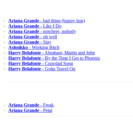
Ariana Grande
- bad thing (bunny hop)
Ariana Grande
- Like I Do
Ariana Grande
- nowhere, nobody
Ariana Grande
- oh well
Ariana Grande
- Stay
Ashnikko
- Working Bitch
Harry Belafonte
- Abraham, Martin and John
Harry Belafonte
- By the Time I Get to Phoenix
Harry Belafonte
- Crawdad Song
Harry Belafonte
- Gotta Travel On
Ariana Grande
- Freak
Ariana Grande
- Petal