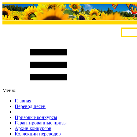
Меню:
Главная
Перевод песен
S
m
i
l
e
R
a
t
e
Призовые конкурсы
Гарантированные призы
Архив конкурсов
Коллекции переводов