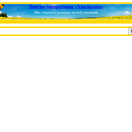
Лингво-лаборатория «Амальгама»
Мы стираем границы между языками