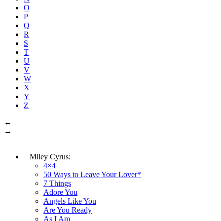
O
P
Q
R
S
T
U
V
W
X
Y
Z
←
→
Miley Cyrus:
4×4
50 Ways to Leave Your Lover*
7 Things
Adore You
Angels Like You
Are You Ready
As I Am