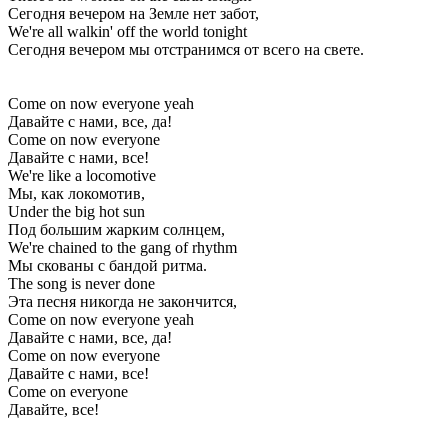
Сегодня вечером на Земле нет забот,
We're all walkin' off the world tonight
Сегодня вечером мы отстранимся от всего на свете.
Come on now everyone yeah
Давайте с нами, все, да!
Come on now everyone
Давайте с нами, все!
We're like a locomotive
Мы, как локомотив,
Under the big hot sun
Под большим жарким солнцем,
We're chained to the gang of rhythm
Мы скованы с бандой ритма.
The song is never done
Эта песня никогда не закончится,
Come on now everyone yeah
Давайте с нами, все, да!
Come on now everyone
Давайте с нами, все!
Come on everyone
Давайте, все!