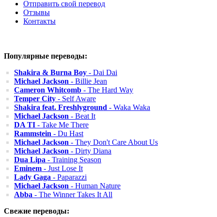
Отправить свой перевод
Отзывы
Контакты
Популярные переводы:
Shakira & Burna Boy
- Dai Dai
Michael Jackson
- Billie Jean
Cameron Whitcomb
- The Hard Way
Temper City
- Self Aware
Shakira feat. Freshlyground
- Waka Waka
Michael Jackson
- Beat It
DA TI
- Take Me There
Rammstein
- Du Hast
Michael Jackson
- They Don't Care About Us
Michael Jackson
- Dirty Diana
Dua Lipa
- Training Season
Eminem
- Just Lose It
Lady Gaga
- Paparazzi
Michael Jackson
- Human Nature
Abba
- The Winner Takes It All
Свежие переводы: