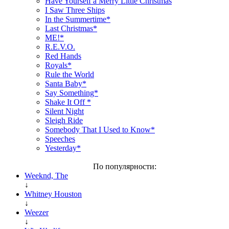
Have Yourself a Merry Little Christmas
I Saw Three Ships
In the Summertime*
Last Christmas*
ME!*
R.E.V.O.
Red Hands
Royals*
Rule the World
Santa Baby*
Say Something*
Shake It Off *
Silent Night
Sleigh Ride
Somebody That I Used to Know*
Speeches
Yesterday*
По популярности:
Weeknd, The
↓
Whitney Houston
↓
Weezer
↓