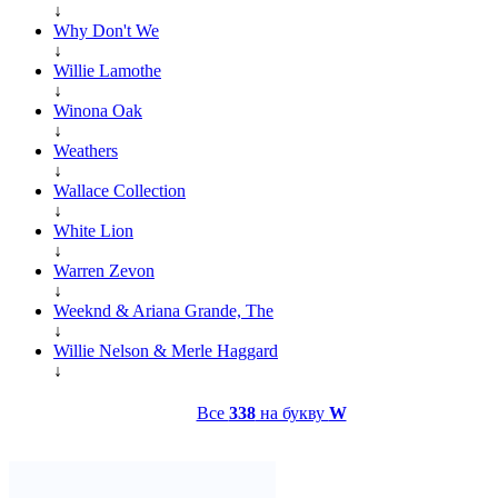
↓
Why Don't We
↓
Willie Lamothe
↓
Winona Oak
↓
Weathers
↓
Wallace Collection
↓
White Lion
↓
Warren Zevon
↓
Weeknd & Ariana Grande, The
↓
Willie Nelson & Merle Haggard
↓
Все
338
на букву
W