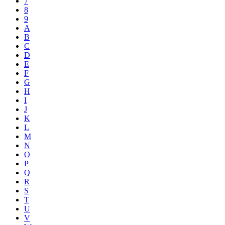
7
8
9
A
B
C
D
E
F
G
H
I
J
K
L
M
N
O
P
Q
R
S
T
U
V