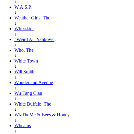
↓
W.A.S.P.
↓
Weather Girls, The
↓
Whizzkids
↓
"Weird Al" Yankovic
↓
Who, The
↓
White Town
↓
Will Smith
↓
Wonderland Avenue
↓
Wu-Tang Clan
↓
White Buffalo, The
↓
WizTheMc & Bees & Honey
↓
Wheatus
↓