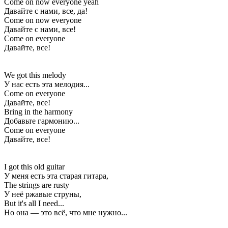
Come on now everyone yeah
Давайте с нами, все, да!
Come on now everyone
Давайте с нами, все!
Come on everyone
Давайте, все!
We got this melody
У нас есть эта мелодия...
Come on everyone
Давайте, все!
Bring in the harmony
Добавьте гармонию...
Come on everyone
Давайте, все!
I got this old guitar
У меня есть эта старая гитара,
The strings are rusty
У неё ржавые струны,
But it's all I need...
Но она — это всё, что мне нужно...