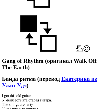
Gang of Rhythm
(оригинал Walk Off
The Earth)
Банда ритма
(перевод
Екатерина из
Улан-Удэ
)
I got this old guitar
У меня есть эта старая гитара.
The strings are rusty
У неё ржавые струны,