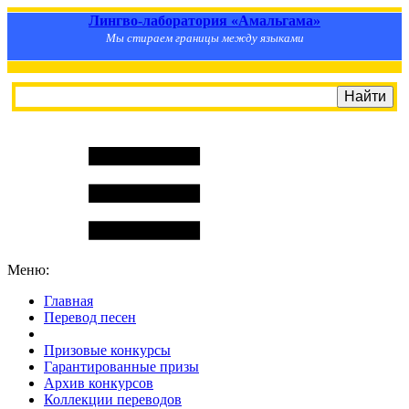
Лингво-лаборатория «Амальгама»
Мы стираем границы между языками
Меню:
Главная
Перевод песен
S
m
i
l
e
R
a
t
e
Призовые конкурсы
Гарантированные призы
Архив конкурсов
Коллекции переводов