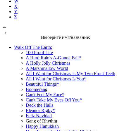
W
X
Y
Z
←
→
Выберите имя/название:
Walk Off The Earth:
100 Proof Life
A Hard Rain's A-Gonna Fall*
A Holly Jolly Christmas
A Marshmallow World
All I Want for Christmas Is My Two Front Teeth
All I Want for Christmas Is You*
Beautiful Things*
Boomerang
Can't Feel My Face*
Can't Take My Eyes Off You*
Deck the Halls
Eleanor Rigby*
Feliz Navidad
Gang of Rhythm
Happy Hanukkah