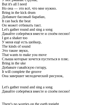
But it's all I need
Но она — это всё, что мне нужно.
Bring in the kick drum
Добавьте басовый барабан,
It can back the beat
Он может отбивать такт.
Let's gather round and sing a song
Давайте соберёмся вместе и споём песню!
I got a shaker too
У меня ещё есть шейкер,
The kinds of sound
Это такие звуки,
That wants to make you move
Слыша которые хочется пуститься в пляс.
Bring in the uke
Добавьте гавайскую гитару,
It will complete the groove
Она завершит мелодический рисунок,
Let's gather round and sing a song
Давайте соберёмся вместе и споём песню!
There's no worries on the earth tonight