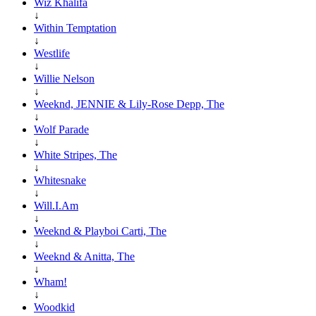
Wiz Khalifa
↓
Within Temptation
↓
Westlife
↓
Willie Nelson
↓
Weeknd, JENNIE & Lily-Rose Depp, The
↓
Wolf Parade
↓
White Stripes, The
↓
Whitesnake
↓
Will.I.Am
↓
Weeknd & Playboi Carti, The
↓
Weeknd & Anitta, The
↓
Wham!
↓
Woodkid