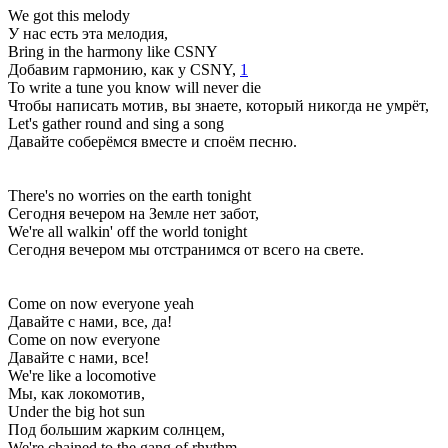
We got this melody
У нас есть эта мелодия,
Bring in the harmony like CSNY
Добавим гармонию, как у CSNY,
1
To write a tune you know will never die
Чтобы написать мотив, вы знаете, который никогда не умрёт,
Let's gather round and sing a song
Давайте соберёмся вместе и споём песню.
There's no worries on the earth tonight
Сегодня вечером на Земле нет забот,
We're all walkin' off the world tonight
Сегодня вечером мы отстранимся от всего на свете.
Come on now everyone yeah
Давайте с нами, все, да!
Come on now everyone
Давайте с нами, все!
We're like a locomotive
Мы, как локомотив,
Under the big hot sun
Под большим жарким солнцем,
We're chained to the gang of rhythm