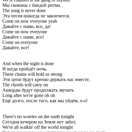
Мы скованы с бандой ритма.
The song is never done
Эта песня никогда не закончится,
Come on now everyone yeah
Давайте с нами, все, да!
Come on now everyone
Давайте с нами, все!
Come on everyone
Давайте, все!
And when the night is done
И когда пройдёт ночь,
These chains will hold us strong
Эти цепи будут крепко держать нас вместе,
The chords will carry on
Аккорды будут продолжать звучать
Long after we're gone oh oh
Ещё долго, после того, как мы уйдём, о-о!
There's no worries on the earth tonight
Сегодня вечером на Земле нет забот,
We're all walkin' off the world tonight