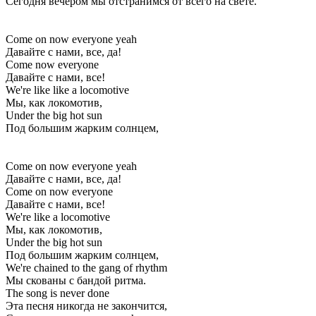
Сегодня вечером мы отстранимся от всего на свете.
Come on now everyone yeah
Давайте с нами, все, да!
Come now everyone
Давайте с нами, все!
We're like like a locomotive
Мы, как локомотив,
Under the big hot sun
Под большим жарким солнцем,
Come on now everyone yeah
Давайте с нами, все, да!
Come on now everyone
Давайте с нами, все!
We're like a locomotive
Мы, как локомотив,
Under the big hot sun
Под большим жарким солнцем,
We're chained to the gang of rhythm
Мы скованы с бандой ритма.
The song is never done
Эта песня никогда не закончится,