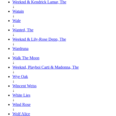
Weeknd & Kendrick Lamar, The
↓
Watain
↓
Wale
↓
Wanted, The
↓
Weeknd & Lily-Rose Depp, The
↓
Wardruna
↓
Walk The Moon
↓
Weeknd, Playboi Carti & Madonna, The
↓
Wye Oak
↓
Wincent Weiss
↓
White Lies
↓
Wind Rose
↓
Wolf Alice