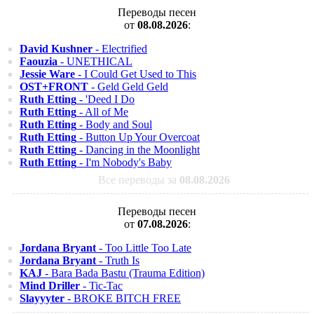
Переводы песен
от
08.08.2026
:
David Kushner
- Electrified
Faouzia
- UNETHICAL
Jessie Ware
- I Could Get Used to This
OST+FRONT
- Geld Geld Geld
Ruth Etting
- 'Deed I Do
Ruth Etting
- All of Me
Ruth Etting
- Body and Soul
Ruth Etting
- Button Up Your Overcoat
Ruth Etting
- Dancing in the Moonlight
Ruth Etting
- I'm Nobody's Baby
Все переводы за
08.08.2026
Переводы песен
от
07.08.2026
:
Jordana Bryant
- Too Little Too Late
Jordana Bryant
- Truth Is
KAJ
- Bara Bada Bastu (Trauma Edition)
Mind Driller
- Tic-Tac
Slayyyter
- BROKE BITCH FREE