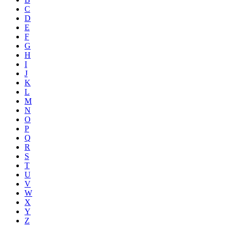
C
D
E
F
G
H
I
J
K
L
M
N
O
P
Q
R
S
T
U
V
W
X
Y
Z