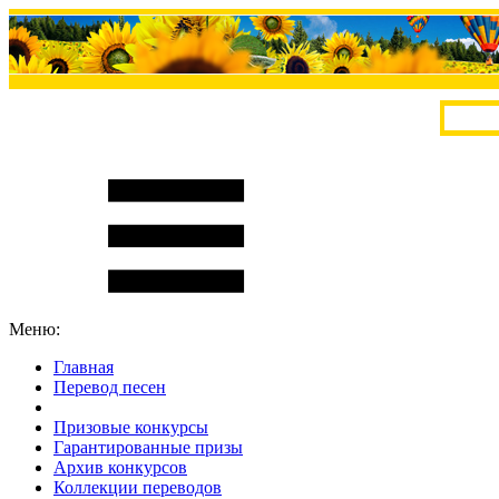
Меню:
Главная
Перевод песен
S
m
i
l
e
R
a
t
e
Призовые конкурсы
Гарантированные призы
Архив конкурсов
Коллекции переводов