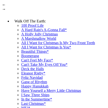
←
→
Walk Off The Earth:
100 Proof Life
A Hard Rain's A-Gonna Fall*
A Holly Jolly Christmas
A Marshmallow World
All I Want for Christmas Is My Two Front Teeth
All I Want for Christmas Is You*
Beautiful Things*
Boomerang
Can't Feel My Face*
Can't Take My Eyes Off You*
Deck the Halls
Eleanor Rigby*
Feliz Navidad
Gang of Rhythm
Happy Hanukkah
Have Yourself a Merry Little Christmas
I Saw Three Ships
In the Summertime*
Last Christmas*
ME!*