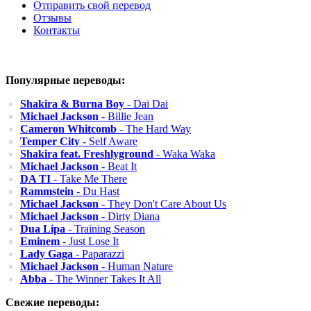
Отправить свой перевод
Отзывы
Контакты
Популярные переводы:
Shakira & Burna Boy
- Dai Dai
Michael Jackson
- Billie Jean
Cameron Whitcomb
- The Hard Way
Temper City
- Self Aware
Shakira feat. Freshlyground
- Waka Waka
Michael Jackson
- Beat It
DA TI
- Take Me There
Rammstein
- Du Hast
Michael Jackson
- They Don't Care About Us
Michael Jackson
- Dirty Diana
Dua Lipa
- Training Season
Eminem
- Just Lose It
Lady Gaga
- Paparazzi
Michael Jackson
- Human Nature
Abba
- The Winner Takes It All
Свежие переводы: