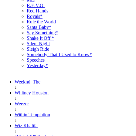
R.E.V.O.
Red Hands
Royals*
Rule the World
Santa Baby*
Say Something*
Shake It Off *
Silent Night
Sleigh Ride
Somebody That I Used to Know*
Speeches
Yesterday*
Weeknd, The
↓
Whitney Houston
↓
Weezer
↓
Within Temptation
↓
Wiz Khalifa
↓