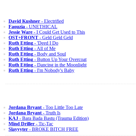
David Kushner
- Electrified
Faouzia
- UNETHICAL
Jessie Ware
- I Could Get Used to This
OST+FRONT
- Geld Geld Geld
Ruth Etting
- 'Deed I Do
Ruth Etting
- All of Me
Ruth Etting
- Body and Soul
Ruth Etting
- Button Up Your Overcoat
Ruth Etting
- Dancing in the Moonlight
Ruth Etting
- I'm Nobody's Baby
Jordana Bryant
- Too Little Too Late
Jordana Bryant
- Truth Is
KAJ
- Bara Bada Bastu (Trauma Edition)
Mind Driller
- Tic-Tac
Slayyyter
- BROKE BITCH FREE