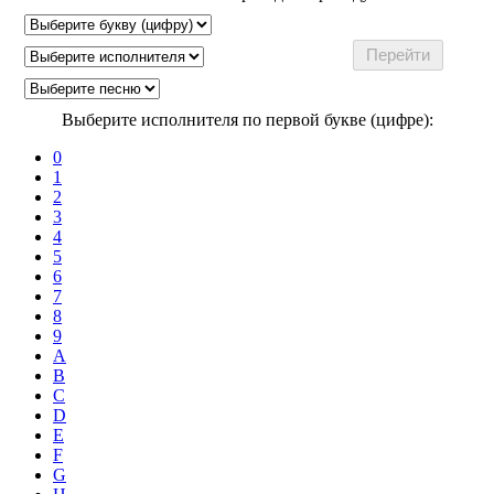
Выберите исполнителя по первой букве (цифре):
0
1
2
3
4
5
6
7
8
9
A
B
C
D
E
F
G