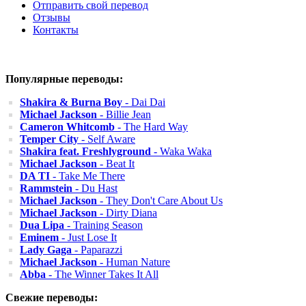
Отправить свой перевод
Отзывы
Контакты
Популярные переводы:
Shakira & Burna Boy
- Dai Dai
Michael Jackson
- Billie Jean
Cameron Whitcomb
- The Hard Way
Temper City
- Self Aware
Shakira feat. Freshlyground
- Waka Waka
Michael Jackson
- Beat It
DA TI
- Take Me There
Rammstein
- Du Hast
Michael Jackson
- They Don't Care About Us
Michael Jackson
- Dirty Diana
Dua Lipa
- Training Season
Eminem
- Just Lose It
Lady Gaga
- Paparazzi
Michael Jackson
- Human Nature
Abba
- The Winner Takes It All
Свежие переводы: