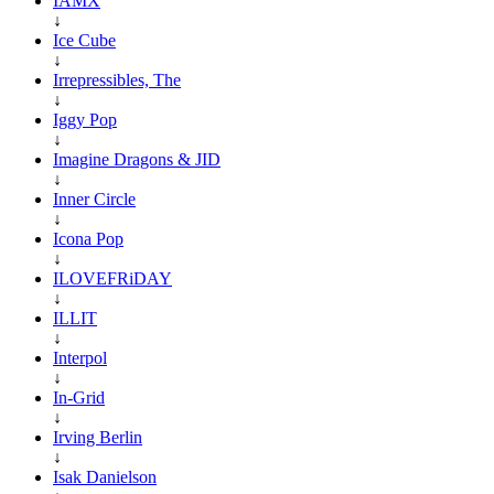
IAMX
↓
Ice Cube
↓
Irrepressibles, The
↓
Iggy Pop
↓
Imagine Dragons & JID
↓
Inner Circle
↓
Icona Pop
↓
ILOVEFRiDAY
↓
ILLIT
↓
Interpol
↓
In-Grid
↓
Irving Berlin
↓
Isak Danielson