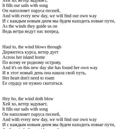
Хей хо, ветер задувает,
It fills our sails with song
Он наполняет паруса песней,
And with every new day, we will find our own way
И с каждым новым днем мы будем находить новые пути,
As the winds they guide us on
Ведь ветра ведут нас вперед.
Haul to, the wind blows through
Держитесь курса, ветер дует
Across her island home
По всему ее родному острову,
And it's on this new day she has found her own way
И в этот новый день она нашла свой путь,
Her heart don't need to roam
Ее сердцу не нужно скитаться.
Hey ho, the wind doth blow
Хей хо, ветер задувает,
It fills our sails with song
Он наполняет паруса песней,
And with every new day, we will find our own way
И с каждым новым днем мы будем находить новые пути,