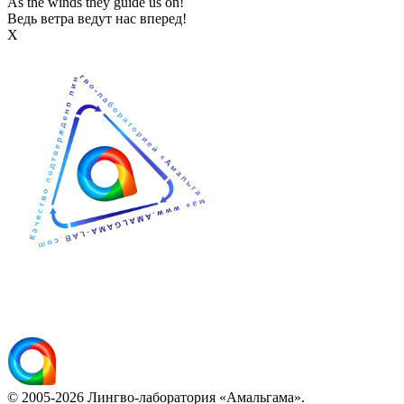
As the winds they guide us on!
Ведь ветра ведут нас вперед!
Х
© 2005-2026 Лингво-лаборатория «Амальгама».