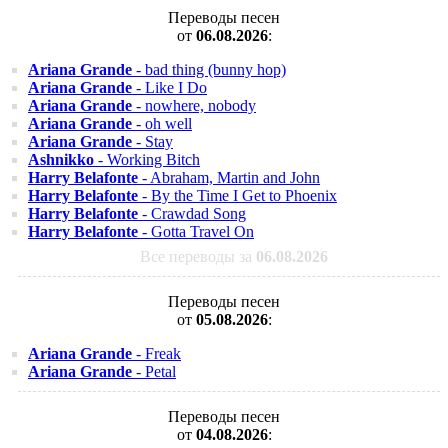
Переводы песен
от
06.08.2026
:
Ariana Grande
- bad thing (bunny hop)
Ariana Grande
- Like I Do
Ariana Grande
- nowhere, nobody
Ariana Grande
- oh well
Ariana Grande
- Stay
Ashnikko
- Working Bitch
Harry Belafonte
- Abraham, Martin and John
Harry Belafonte
- By the Time I Get to Phoenix
Harry Belafonte
- Crawdad Song
Harry Belafonte
- Gotta Travel On
Все переводы за
06.08.2026
Переводы песен
от
05.08.2026
:
Ariana Grande
- Freak
Ariana Grande
- Petal
Переводы песен
от
04.08.2026
: