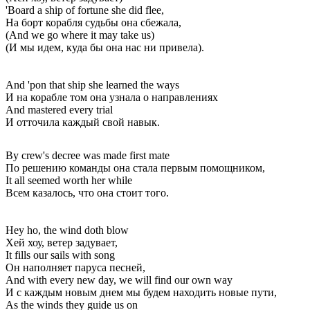
'Board a ship of fortune she did flee,
На борт корабля судьбы она сбежала,
(And we go where it may take us)
(И мы идем, куда бы она нас ни привела).
And 'pon that ship she learned the ways
И на корабле том она узнала о направлениях
And mastered every trial
И отточила каждый свой навык.
By crew's decree was made first mate
По решению команды она стала первым помощником,
It all seemed worth her while
Всем казалось, что она стоит того.
Hey ho, the wind doth blow
Хей хоу, ветер задувает,
It fills our sails with song
Он наполняет паруса песней,
And with every new day, we will find our own way
И с каждым новым днем мы будем находить новые пути,
As the winds they guide us on