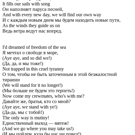
It fills our sails with song
Он наполняет паруса песней,
And with every new day, we will find our own way
И с каждым новым днем мы будем находить новые пути,
As the winds they guide us on
Ведь ветра ведут нас вперед.
I'd dreamed of freedom of the sea
Я мечтал о свободе в море,
(Aye aye, and so did we!)
(Да, да, и мы тоже!)
Not trapped in this cruel tyranny
О том, чтобы не быть заточенным в этой безжалостной
тирании
(We will stand for it no longer!)
(Мы больше не будем это терпеть!)
Now come my crewmates, who's with me?
Давайте же, братья, кто со мной?
(Aye aye, we stand with ye!)
(Да-да, мы с тобой!)
The only way is mutiny!
Единственный выход — мятеж!
(And we go where you may take us!)
(И мы пойдем, куда бы нас ни повел!)