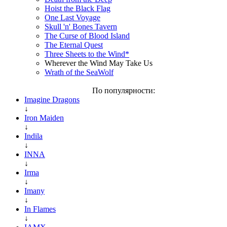
Hoist the Black Flag
One Last Voyage
Skull 'n' Bones Tavern
The Curse of Blood Island
The Eternal Quest
Three Sheets to the Wind*
Wherever the Wind May Take Us
Wrath of the SeaWolf
По популярности:
Imagine Dragons
↓
Iron Maiden
↓
Indila
↓
INNA
↓
Irma
↓
Imany
↓
In Flames
↓