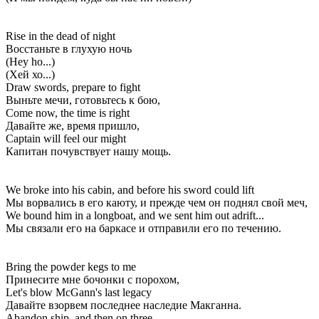
Rise in the dead of night
Восстаньте в глухую ночь
(Hey ho...)
(Хей хо...)
Draw swords, prepare to fight
Выньте мечи, готовьтесь к бою,
Come now, the time is right
Давайте же, время пришло,
Captain will feel our might
Капитан почувствует нашу мощь.
We broke into his cabin, and before his sword could lift
Мы ворвались в его каюту, и прежде чем он поднял свой меч,
We bound him in a longboat, and we sent him out adrift...
Мы связали его на баркасе и отправили его по течению.
Bring the powder kegs to me
Принесите мне бочонки с порохом,
Let's blow McGann's last legacy
Давайте взорвем последнее наследие Макганна.
Abandon ship, and then on three