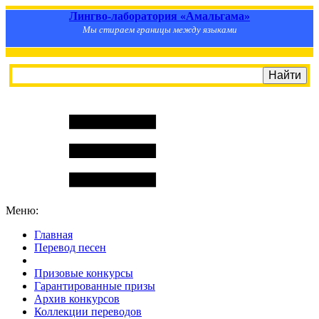
Лингво-лаборатория «Амальгама»
Мы стираем границы между языками
Меню:
Главная
Перевод песен
S
m
i
l
e
R
a
t
e
Призовые конкурсы
Гарантированные призы
Архив конкурсов
Коллекции переводов