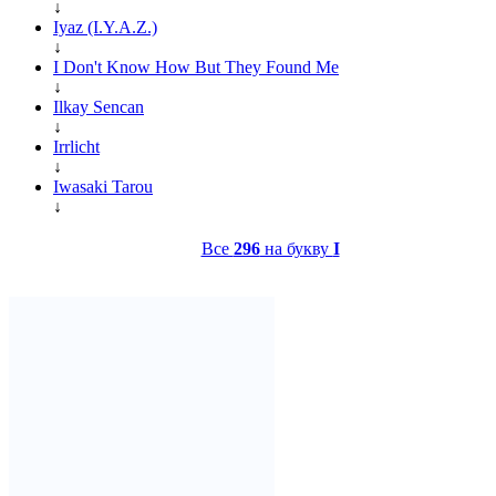
↓
Iyaz (I.Y.A.Z.)
↓
I Don't Know How But They Found Me
↓
Ilkay Sencan
↓
Irrlicht
↓
Iwasaki Tarou
↓
Все
296
на букву
I