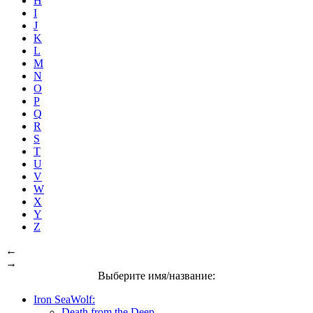
H
I
J
K
L
M
N
O
P
Q
R
S
T
U
V
W
X
Y
Z
←
→
Выберите имя/название:
Iron SeaWolf:
Death from the Deep