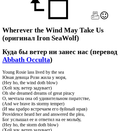
Wherever the Wind May Take Us
(оригинал Iron SeaWolf)
Куда бы ветер ни занес нас
(перевод
Abbath Occulta
)
Young Rosie lass lived by the sea
Юная девица Рози жила у моря,
(Hey ho, the wind doth blow)
(Хей хоу, ветер задувает)
Oh she dreamed dreams of great piracy
О, мечтала она об удивительном пиратстве,
(And we brave its stormy temper)
(И мы храбро встречаем его буйный нрав)
Providence heard her and answered the plea,
Бог услышал ее и ответил на ее мольбу,
(Hey ho, the storm doth blow)
(Хей хоу, ветер задувает)