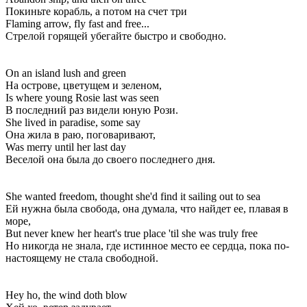
Покиньте корабль, а потом на счет три
Flaming arrow, fly fast and free...
Стрелой горящей убегайте быстро и свободно.
On an island lush and green
На острове, цветущем и зеленом,
Is where young Rosie last was seen
В последний раз видели юную Рози.
She lived in paradise, some say
Она жила в раю, поговаривают,
Was merry until her last day
Веселой она была до своего последнего дня.
She wanted freedom, thought she'd find it sailing out to sea
Ей нужна была свобода, она думала, что найдет ее, плавая в
море,
But never knew her heart's true place 'til she was truly free
Но никогда не знала, где истинное место ее сердца, пока по-
настоящему не стала свободной.
Hey ho, the wind doth blow