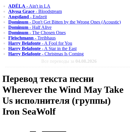
ADÉLA
- Ain't in LA
Alyssa Grace
- Bloodstream
Angstland
- Endzeit
Dominum
- Don't Get Bitten by the Wrong Ones (Acoustic)
Dominum
- Half Alive
Dominum
- The Chosen Ones
Fleischmann
- Treibhaus
Harry Belafonte
- A Fool for You
Harry Belafonte
- A Star in the East
Harry Belafonte
- Christmas Is Coming
Все переводы за
04.08.2026
Перевод текста песни
Wherever the Wind May Take
Us исполнителя (группы)
Iron SeaWolf