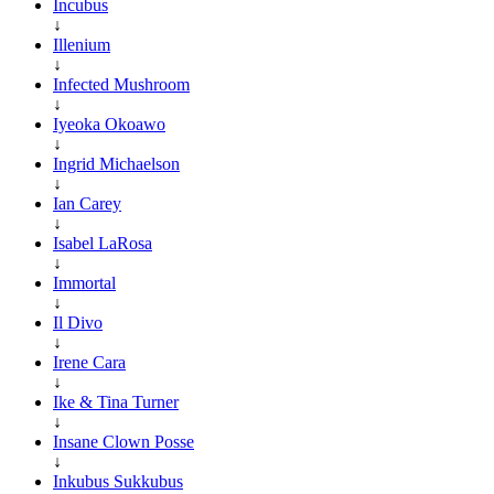
Incubus
↓
Illenium
↓
Infected Mushroom
↓
Iyeoka Okoawo
↓
Ingrid Michaelson
↓
Ian Carey
↓
Isabel LaRosa
↓
Immortal
↓
Il Divo
↓
Irene Cara
↓
Ike & Tina Turner
↓
Insane Clown Posse
↓
Inkubus Sukkubus