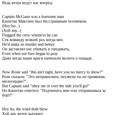
Ведь ветра ведут нас вперед.
Captain McGann was a fearsome man
Капитан Макганн был бесстрашным человеком,
(Hey ho...)
(Хей хоу...)
Flogged the crew whene'er he can
Сек команду всякий раз, когда мог,
He'd make us murder and betray
Он заставлял нас убивать и предавать,
Even when our foes began to pray
Даже когда наши враги начинали молить о пощаде.
Now Rosie said "this ain't right, have you no mercy to show?"
Рози сказала: "Это неправильно, неужели ты не проявишь
милосердие?",
But Captain said "obey me or over the side you'll go!"
Но Капитан ответил: "Подчинись мне или отправишься за
борт!"
Hey ho, the wind doth blow
Хей хоу, ветер задувает,