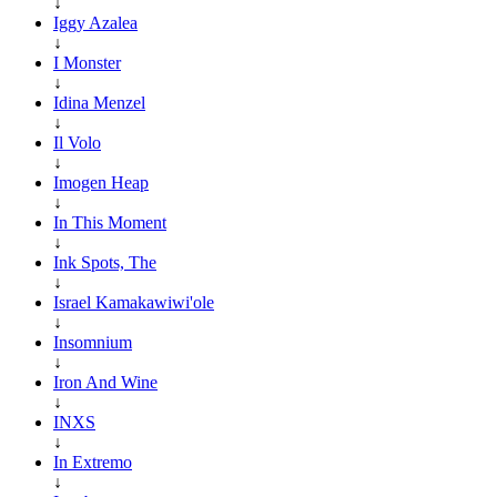
↓
Iggy Azalea
↓
I Monster
↓
Idina Menzel
↓
Il Volo
↓
Imogen Heap
↓
In This Moment
↓
Ink Spots, The
↓
Israel Kamakawiwi'ole
↓
Insomnium
↓
Iron And Wine
↓
INXS
↓
In Extremo
↓