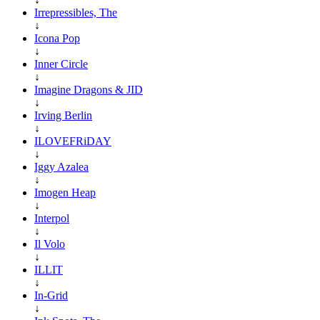
Irrepressibles, The
↓
Icona Pop
↓
Inner Circle
↓
Imagine Dragons & JID
↓
Irving Berlin
↓
ILOVEFRiDAY
↓
Iggy Azalea
↓
Imogen Heap
↓
Interpol
↓
Il Volo
↓
ILLIT
↓
In-Grid
↓