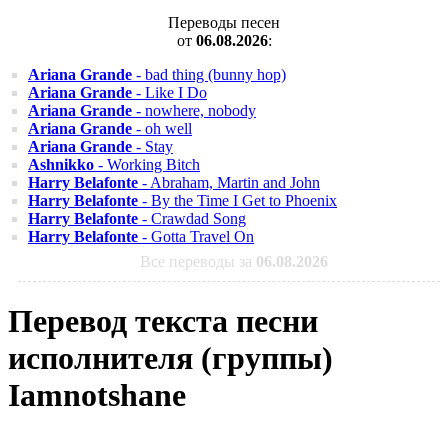
Переводы песен
от
06.08.2026
:
Ariana Grande
- bad thing (bunny hop)
Ariana Grande
- Like I Do
Ariana Grande
- nowhere, nobody
Ariana Grande
- oh well
Ariana Grande
- Stay
Ashnikko
- Working Bitch
Harry Belafonte
- Abraham, Martin and John
Harry Belafonte
- By the Time I Get to Phoenix
Harry Belafonte
- Crawdad Song
Harry Belafonte
- Gotta Travel On
Все переводы за
06.08.2026
Перевод текста песни
исполнителя (группы)
Iamnotshane