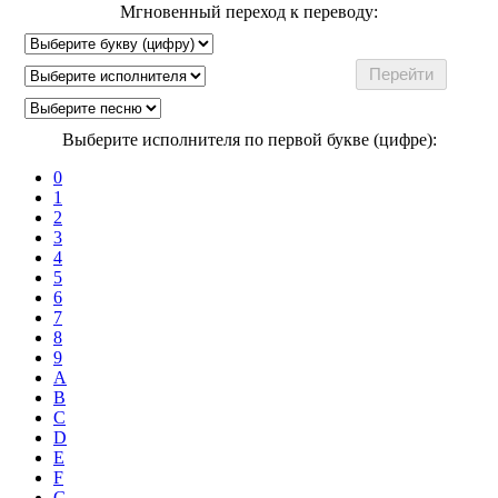
Мгновенный переход к переводу:
Выберите исполнителя по первой букве (цифре):
0
1
2
3
4
5
6
7
8
9
A
B
C
D
E
F
G