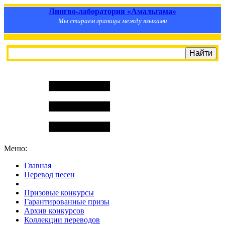
Лингво-лаборатория «Амальгама»
Мы стираем границы между языками
Меню:
Главная
Перевод песен
S
m
i
l
e
R
a
t
e
Призовые конкурсы
Гарантированные призы
Архив конкурсов
Коллекции переводов