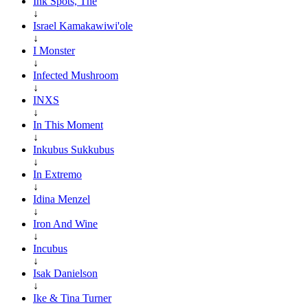
Ink Spots, The
↓
Israel Kamakawiwi'ole
↓
I Monster
↓
Infected Mushroom
↓
INXS
↓
In This Moment
↓
Inkubus Sukkubus
↓
In Extremo
↓
Idina Menzel
↓
Iron And Wine
↓
Incubus
↓
Isak Danielson
↓
Ike & Tina Turner