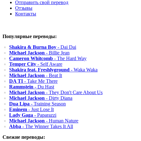
Отправить свой перевод
Отзывы
Контакты
Популярные переводы:
Shakira & Burna Boy
- Dai Dai
Michael Jackson
- Billie Jean
Cameron Whitcomb
- The Hard Way
Temper City
- Self Aware
Shakira feat. Freshlyground
- Waka Waka
Michael Jackson
- Beat It
DA TI
- Take Me There
Rammstein
- Du Hast
Michael Jackson
- They Don't Care About Us
Michael Jackson
- Dirty Diana
Dua Lipa
- Training Season
Eminem
- Just Lose It
Lady Gaga
- Paparazzi
Michael Jackson
- Human Nature
Abba
- The Winner Takes It All
Свежие переводы: