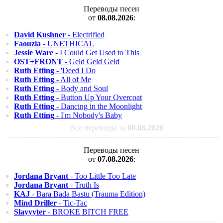
Переводы песен
от
08.08.2026
:
David Kushner
- Electrified
Faouzia
- UNETHICAL
Jessie Ware
- I Could Get Used to This
OST+FRONT
- Geld Geld Geld
Ruth Etting
- 'Deed I Do
Ruth Etting
- All of Me
Ruth Etting
- Body and Soul
Ruth Etting
- Button Up Your Overcoat
Ruth Etting
- Dancing in the Moonlight
Ruth Etting
- I'm Nobody's Baby
Все переводы за
08.08.2026
Переводы песен
от
07.08.2026
:
Jordana Bryant
- Too Little Too Late
Jordana Bryant
- Truth Is
KAJ
- Bara Bada Bastu (Trauma Edition)
Mind Driller
- Tic-Tac
Slayyyter
- BROKE BITCH FREE