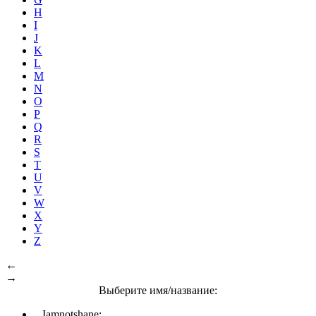
H
I
J
K
L
M
N
O
P
Q
R
S
T
U
V
W
X
Y
Z
←
→
Выберите имя/название:
Iamnotshane: