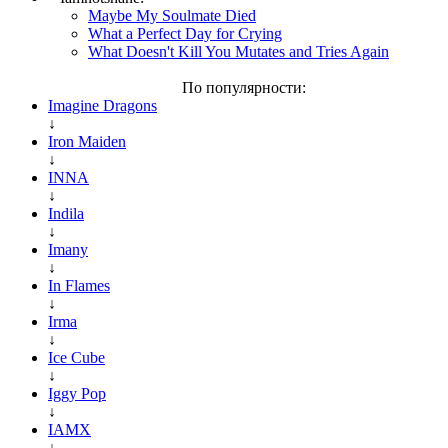
Maybe My Soulmate Died
What a Perfect Day for Crying
What Doesn't Kill You Mutates and Tries Again
По популярности:
Imagine Dragons
↓
Iron Maiden
↓
INNA
↓
Indila
↓
Imany
↓
In Flames
↓
Irma
↓
Ice Cube
↓
Iggy Pop
↓
IAMX
↓