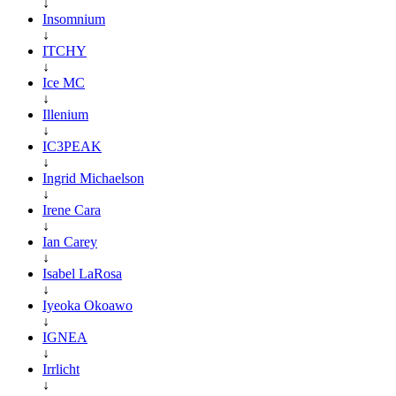
↓
Insomnium
↓
ITCHY
↓
Ice MC
↓
Illenium
↓
IC3PEAK
↓
Ingrid Michaelson
↓
Irene Cara
↓
Ian Carey
↓
Isabel LaRosa
↓
Iyeoka Okoawo
↓
IGNEA
↓
Irrlicht
↓